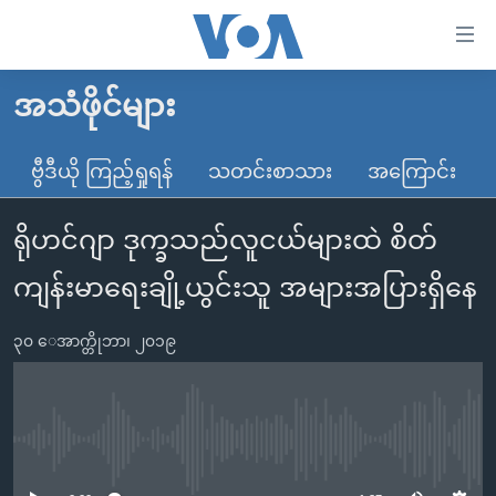
သုံး
ရ
လွယ်ကူ
အသံဖိုင်များ
မူလစာမျက်နှာ
စေ
မြန်မာ
ဗွီဒီယို ကြည့်ရှုရန်
သတင်းစာသား
အကြောင်း
သည့်
ကမ္ဘာ့သတင်းများ
Link
ရိုဟင်ဂျာ ဒုက္ခသည်လူငယ်များထဲ စိတ်
ဗွီဒီယို
နိုင်ငံတကာ
များ
သတင်းလွတ်လပ်ခွင့်
အမေရိကန်
ကျန်းမာရေးချို့ယွင်းသူ အများအပြားရှိနေ
ပင်မ
ရပ်ဝန်းတခု လမ်းတခု အလွန်
တရုတ်
အကြောင်းအရာ
၃၀ ေအာက္တိုဘာ၊ ၂၀၁၉
သို့
အင်္ဂလိပ်စာလေ့လာမယ်
အစ္စရေး-ပါလက်စတိုင်း
ကျော်
အပတ်စဉ်ကဏ္ဍများ
အမေရိကန်သုံးအီဒီယံ
ကြည့်
ရေဒီယိုနှင့်ရုပ်သံ အချက်အလက်များ
မကြေးမုံရဲ့ အင်္ဂလိပ်စာ
ရေဒီယို
ရန်
No media source currently available
ပင်မ
ရေဒီယို/တီဗွီအစီအစဉ်
ရုပ်ရှင်ထဲက အင်္ဂလိပ်စာ
တီဗွီ