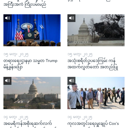
အကြီးအကဲ ကြိုးပမ်းမည်
၁၅ မတ္၊ ၂၀၂၅
၁၅ မတ္၊ ၂၀၂၅
တရားရေးဌာနမှာ သမ္မတ Trump
အသုံးစရိတ်ဥပဒေကြမ်း ကန်
မိန့်ခွန်းပြော
အထက်လွှတ်တော် အတည်ပြု
၁၄ မတ္၊ ၂၀၂၅
၁၄ မတ္၊ ၂၀၂၅
အမေရိကန်အစိုးရဆက်လက်
ကုလအတွင်းရေးမှူးချုပ် Cox's