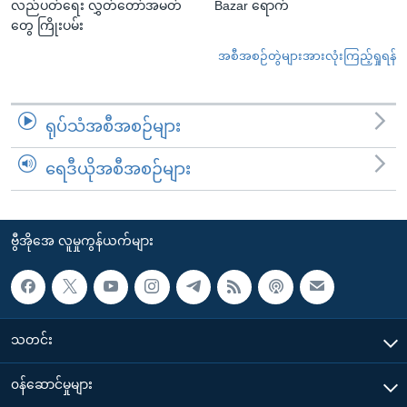
လည်ပတ်ရေး လွှတ်တော်အမတ်
Bazar ရောက်
တွေ ကြိုးပမ်း
အစီအစဉ်တွဲများအားလုံးကြည့်ရှုရန်
ရုပ်သံအစီအစဉ်များ
ရေဒီယိုအစီအစဉ်များ
ဗွီအိုအေ လူမှုကွန်ယက်များ
သတင်း
၀န်ဆောင်မှုများ