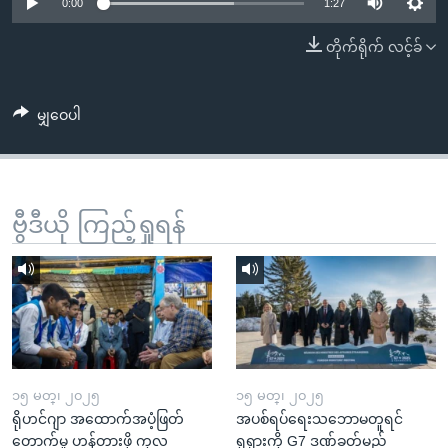
အ
0:00
1:27
သုတပဒေသာ အင်္ဂလိပ်စာ
ညွန်း
Learning English
တိုက်ရိုက် လင့်ခ်
စာမျက်နှာ
သို့
ဗွီအိုအေ လူမှုကွန်ယက်များ
ကျော်
မျှဝေပါ
ကြည့်
ရန်
ဘာသာစကားများ
ရှာဖွေ
ဗွီဒီယို ကြည့်ရှုရန်
ရန်
နေရာ
သို့
ကျော်
ရန်
၁၅ မတ္၊ ၂၀၂၅
၁၅ မတ္၊ ၂၀၂၅
ရိုဟင်ဂျာ အထောက်အပံ့ဖြတ်
အပစ်ရပ်ရေးသဘောမတူရင်
တောက်မှု ဟန့်တားဖို့ ကုလ
ရုရှားကို G7 ဒဏ်ခတ်မည်