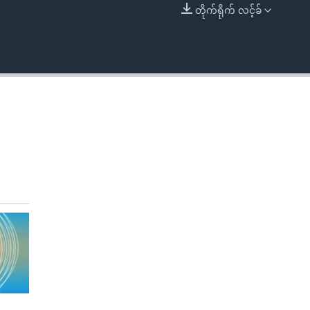
တိုက်ရိုက် လင့်ခ်
EMBED