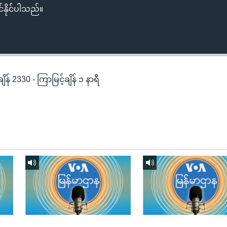
်နိုင်ပါသည်။
န် 2330 - ကြာမြင့်ချိန် ၁ နာရီ