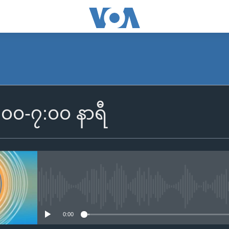
SUBSCRIBE
၆:၀၀-၇:၀၀ နာရီ
Apple Podcasts
Spotify
ရယူရန်
No media source currently availa
0:00