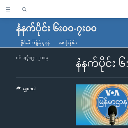
သုံး
ရ
ရှာဖွေ
လွယ်ကူ
မူလစာမျက်နှာ
နံနက်ပိုင်း ၆း၀၀-၇း၀၀
ရ
စေ
မြန်မာ
လာ
ဗွီဒီယို ကြည့်ရှုရန်
အကြောင်း
သည့်
ဒ်
ကမ္ဘာ့သတင်းများ
Link
ဗွီဒီယို
နိုင်ငံတကာ
၁၆ ႏိုဝင္ဘာ၊ ၂၀၁၉
နံနက်ပိုင်း 
များ
သတင်းလွတ်လပ်ခွင့်
အမေရိကန်
ပင်မ
ရပ်ဝန်းတခု လမ်းတခု အလွန်
တရုတ်
အကြောင်းအရာ
အင်္ဂလိပ်စာလေ့လာမယ်
အစ္စရေး-ပါလက်စတိုင်း
မျှဝေပါ
သို့
အပတ်စဉ်ကဏ္ဍများ
အမေရိကန်သုံးအီဒီယံ
ကျော်
ကြည့်
ရေဒီယိုနှင့်ရုပ်သံ အချက်အလက်များ
မကြေးမုံရဲ့ အင်္ဂလိပ်စာ
ရေဒီယို
ရန်
ရေဒီယို/တီဗွီအစီအစဉ်
ရုပ်ရှင်ထဲက အင်္ဂလိပ်စာ
တီဗွီ
ပင်မ