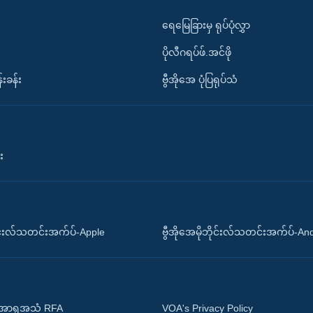
ရေမြေခြားမှ ရုပ်ပုံလွှာ
ပိုလီဂရပ်ဖ်.အင်ဖို
်းခန်း
ဗွီအိုအေ ပုံပြရုပ်သံ
း
ိုင်းလ်သတင်းအက်ပ်-Apple
ဗွီအိုအေမိုဘိုင်းလ်သတင်းအက်ပ်-An
 အာရှအသံ RFA
VOA's Privacy Policy