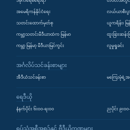
ဒီမိုကရေစီရေးရာ
တပတ်အတွင်
အမေရိကန်နိုင်ငံရေး
လယ်ယာစီးပွ
သတင်းထောက်မှတ်စု
ယူကရိန်း၊ မြန
ကမ္ဘာ့သတင်းမီဒီယာထဲက မြန်မာ
ထူးခြားဆန်း
ကမ္ဘာ့ မြန်မာ့ မီဒီယာမြင်ကွင်း
လူမှုရှုခင်း
အင်္ဂလိပ်သင်ခန်းစာများ
အီဒီယံသင်ခန်းစာ
မကြေးမုံရဲ့အင
ရေဒီယို
နံနက်ပိုင်း ၆း၀၀-ရး၀၀
ညပိုင်း ၉း၀
ရုပ်သံအစီအစဉ်နှင့် ဗွီဒီယိုကဏ္ဍများ