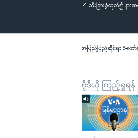
သုတပဒေသာ အင်္ဂလိပ်စာ
အ
သီးခြားခွဲထုတ်၍ နားဆင
ညွန်း
စာမျက်နှာ
သို့
ကျော်
ကြည့်
အပြည်ပြည်ဆိုင်ရာ စံတော်ချိ
ရန်
ရှာဖွေ
ရန်
နေရာ
ဗွီဒီယို ကြည့်ရှုရန်
သို့
ကျော်
ရန်