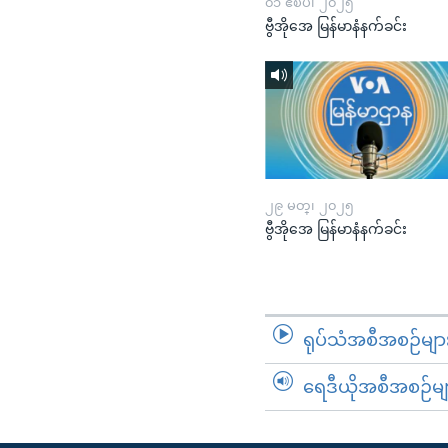
၀၁ ဧၿပီ၊ ၂၀၂၅
ဗွီအိုအေ မြန်မာနံနက်ခင်း
၂၉ မတ္၊ ၂၀၂၅
ဗွီအိုအေ မြန်မာနံနက်ခင်း
ရုပ်သံအစီအစဉ်မျာ
ရေဒီယိုအစီအစဉ်မျ