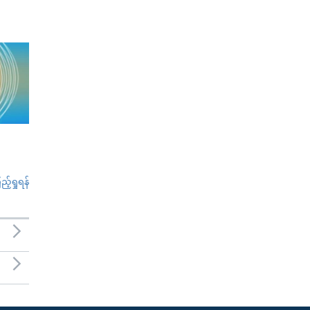
်ရှုရန်