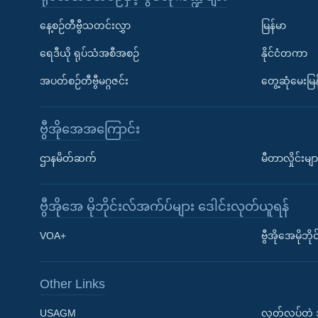
နေ့စဉ်တီဗွီသတင်းလွှာ
မြန်မာ
ရေဒီယို ရုပ်သံအစီအစဉ်
နိုင်ငံတကာ
အပတ်စဉ်တီဗွီမဂ္ဂဇင်း
တွေ့ဆုံမေးမြန
ဗွီအိုအေအကြောင်း
ဌာနမိတ်ဆက်
မီတာလှိုင်းမျာ
ဗွီအိုအေ မိုဘိုင်းလ်အက်ပ်များ ဒေါင်းလုတ်ယူရန်
Learning English
VOA+
ဗွီအိုအေမိုဘ
ဗွီအိုအေ လူမှုကွန်ယက်များ
Other Links
USAGM
လွတ်လပ်တဲ့