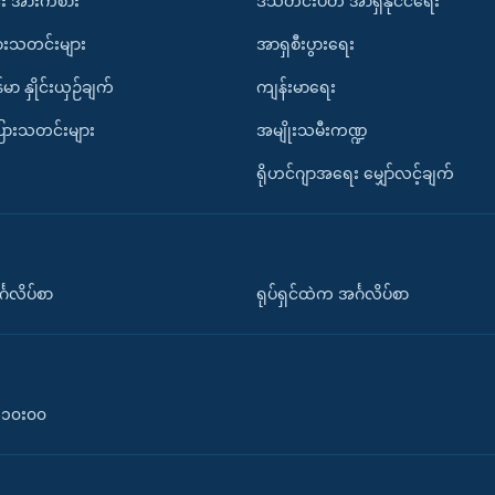
း အားကစား
ဒီသီတင်းပတ် အာရှနိုင်ငံရေး
ားသတင်းများ
အာရှစီးပွားရေး
်မာ နှိုင်းယှဉ်ချက်
ကျန်းမာရေး
ပြားသတင်းများ
အမျိုးသမီးကဏ္ဍ
ရိုဟင်ဂျာအရေး မျှော်လင့်ချက်
်္ဂလိပ်စာ
ရုပ်ရှင်ထဲက အင်္ဂလိပ်စာ
၀-၁၀း၀၀