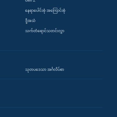
Gen Z
နေရာပေါင်းစုံ အကြောင်းစုံ
ဒို့အသံ
သက်တံရောင်သတင်းလွှာ
သုတပဒေသာ အင်္ဂလိပ်စာ