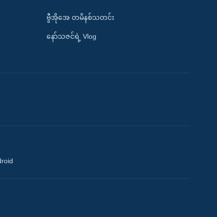
ဗွီအိုအေ တမိနစ်သတင်း
နော်သဇင်ရဲ့ Vlog
droid