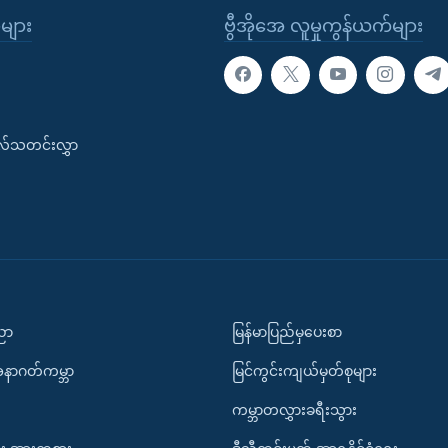
ုများ
ဗွီအိုအေ လူမှုကွန်ယက်များ
းလ်သတင်းလွှာ
ပညာ
မြန်မာပြည်မှပေးစာ
အနာဂတ်ကမ္ဘာ
မြင်ကွင်းကျယ်မှတ်စုများ
ကမ္ဘာတလွှားခရီးသွား