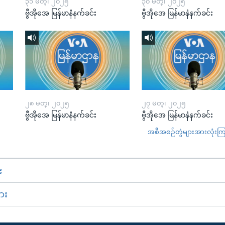
၃၁ မတ္၊ ၂၀၂၅
၃၀ မတ္၊ ၂၀၂၅
ဗွီအိုအေ မြန်မာနံနက်ခင်း
ဗွီအိုအေ မြန်မာနံနက်ခင်း
၂၈ မတ္၊ ၂၀၂၅
၂၇ မတ္၊ ၂၀၂၅
ဗွီအိုအေ မြန်မာနံနက်ခင်း
ဗွီအိုအေ မြန်မာနံနက်ခင်း
အစီအစဉ်တွဲများအားလုံးကြည့
း
ား