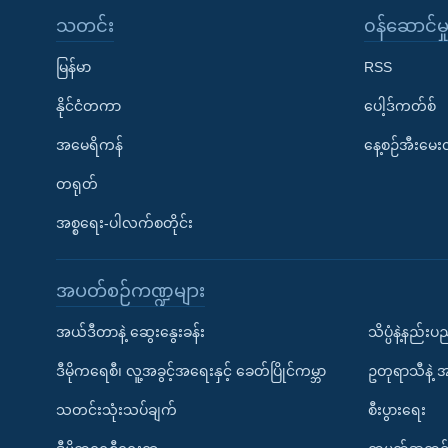
သတင်း
၀န်ဆောင်မှ
မြန်မာ
RSS
နိုင်ငံတကာ
ပေါ့ဒ်ကတ်စ်
အမေရိကန်
နေ့စဉ်အီးမေ
တရုတ်
အစ္စရေး-ပါလက်စတိုင်း
အပတ်စဉ်ကဏ္ဍများ
အယ်ဒီတာနဲ့ ဆွေးနွေးခန်း
သိပ္ပံနဲ့နည်း
ဒီမိုကရေစီ၊ လူ့အခွင့်အရေးနှင့် ခေတ်ပြိုင်ကမ္ဘာ
ဥတုရာသီနဲ့ 
သတင်းသုံးသပ်ချက်
စီးပွားရေး