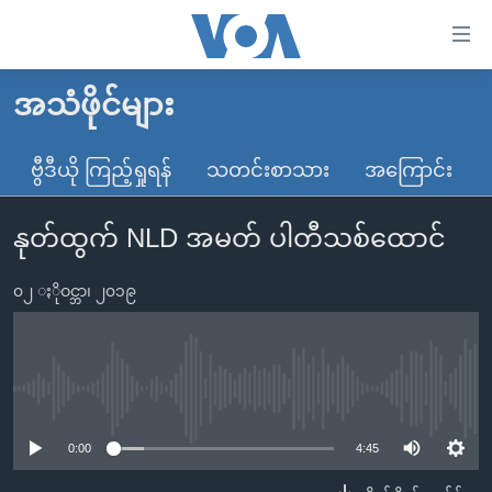
သုံး
ရ
လွယ်ကူ
အသံဖိုင်များ
မူလစာမျက်နှာ
စေ
မြန်မာ
ဗွီဒီယို ကြည့်ရှုရန်
သတင်းစာသား
အကြောင်း
သည့်
ကမ္ဘာ့သတင်းများ
Link
နုတ်ထွက် NLD အမတ် ပါတီသစ်ထောင်
ဗွီဒီယို
နိုင်ငံတကာ
များ
သတင်းလွတ်လပ်ခွင့်
အမေရိကန်
ပင်မ
၀၂ ႏိုဝင္ဘာ၊ ၂၀၁၉
ရပ်ဝန်းတခု လမ်းတခု အလွန်
တရုတ်
အကြောင်းအရာ
သို့
အင်္ဂလိပ်စာလေ့လာမယ်
အစ္စရေး-ပါလက်စတိုင်း
ကျော်
အပတ်စဉ်ကဏ္ဍများ
အမေရိကန်သုံးအီဒီယံ
No media source currently available
ကြည့်
ရေဒီယိုနှင့်ရုပ်သံ အချက်အလက်များ
မကြေးမုံရဲ့ အင်္ဂလိပ်စာ
ရေဒီယို
ရန်
0:00
4:45
ပင်မ
ရေဒီယို/တီဗွီအစီအစဉ်
ရုပ်ရှင်ထဲက အင်္ဂလိပ်စာ
တီဗွီ