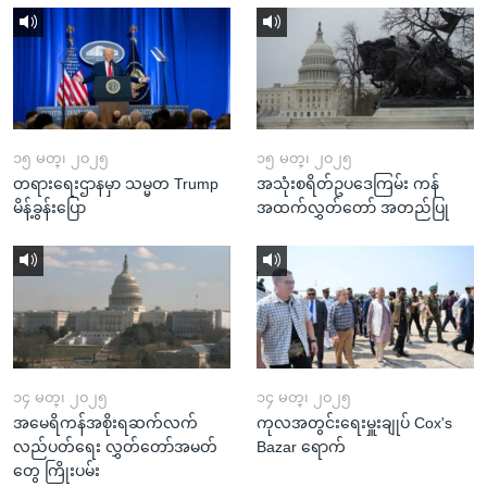
၁၅ မတ္၊ ၂၀၂၅
၁၅ မတ္၊ ၂၀၂၅
တရားရေးဌာနမှာ သမ္မတ Trump
အသုံးစရိတ်ဥပဒေကြမ်း ကန်
မိန့်ခွန်းပြော
အထက်လွှတ်တော် အတည်ပြု
၁၄ မတ္၊ ၂၀၂၅
၁၄ မတ္၊ ၂၀၂၅
အမေရိကန်အစိုးရဆက်လက်
ကုလအတွင်းရေးမှူးချုပ် Cox's
လည်ပတ်ရေး လွှတ်တော်အမတ်
Bazar ရောက်
တွေ ကြိုးပမ်း