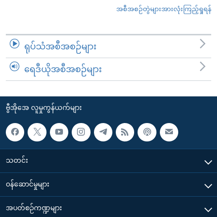
အစီအစဉ်တွဲများအားလုံးကြည့်ရှုရန်
ရုပ်သံအစီအစဉ်များ
ရေဒီယိုအစီအစဉ်များ
ဗွီအိုအေ လူမှုကွန်ယက်များ
သတင်း
၀န်ဆောင်မှုများ
အပတ်စဉ်ကဏ္ဍများ