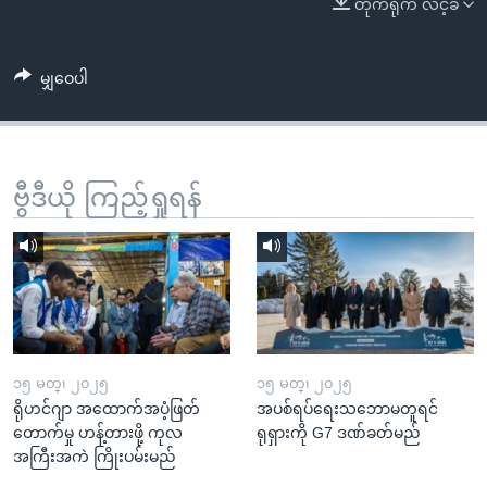
တိုက်ရိုက် လင့်ခ်
အ
သုတပဒေသာ အင်္ဂလိပ်စာ
ညွန်း
Learning English
စာမျက်နှာ
မျှဝေပါ
သို့
ဗွီအိုအေ လူမှုကွန်ယက်များ
ကျော်
ကြည့်
ရန်
ဗွီဒီယို ကြည့်ရှုရန်
ဘာသာစကားများ
ရှာဖွေ
ရန်
နေရာ
သို့
ကျော်
ရန်
၁၅ မတ္၊ ၂၀၂၅
၁၅ မတ္၊ ၂၀၂၅
ရိုဟင်ဂျာ အထောက်အပံ့ဖြတ်
အပစ်ရပ်ရေးသဘောမတူရင်
တောက်မှု ဟန့်တားဖို့ ကုလ
ရုရှားကို G7 ဒဏ်ခတ်မည်
အကြီးအကဲ ကြိုးပမ်းမည်