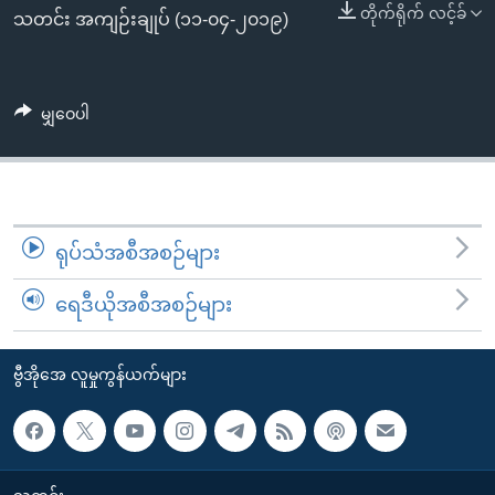
အ
တိုက်ရိုက် လင့်ခ်
သုတပဒေသာ အင်္ဂလိပ်စာ
သတင်း အကျဉ်းချုပ် (၁၁-၀၄-၂၀၁၉)
ညွန်း
Learning English
စာမျက်နှာ
သို့
ဗွီအိုအေ လူမှုကွန်ယက်များ
မျှဝေပါ
ကျော်
ကြည့်
ရန်
ဘာသာစကားများ
ရှာဖွေ
ရန်
ရုပ်သံအစီအစဉ်များ
နေရာ
ရေဒီယိုအစီအစဉ်များ
သို့
ကျော်
ရန်
ဗွီအိုအေ လူမှုကွန်ယက်များ