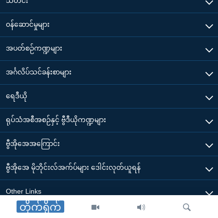
သတင်း
၀န်ဆောင်မှုများ
အပတ်စဉ်ကဏ္ဍများ
အင်္ဂလိပ်သင်ခန်းစာများ
ရေဒီယို
ရုပ်သံအစီအစဉ်နှင့် ဗွီဒီယိုကဏ္ဍများ
ဗွီအိုအေအကြောင်း
ဗွီအိုအေ မိုဘိုင်းလ်အက်ပ်များ ဒေါင်းလုတ်ယူရန်
Other Links
တိုက်ရိုက်