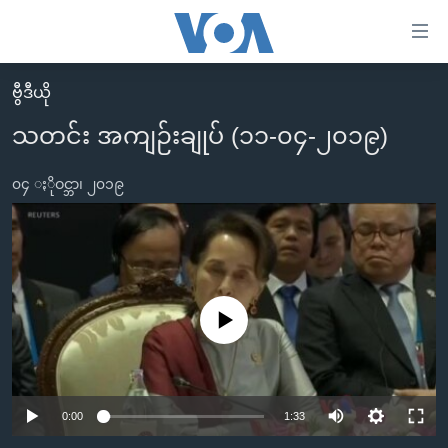
သုံး
ရ
လွယ်ကူ
ဗွီဒီယို
မူလစာမျက်နှာ
စေ
သတင်း အကျဉ်းချုပ် (၁၁-၀၄-၂၀၁၉)
မြန်မာ
သည့်
ကမ္ဘာ့သတင်းများ
၀၄ ႏိုဝင္ဘာ၊ ၂၀၁၉
Link
ဗွီဒီယို
နိုင်ငံတကာ
များ
သတင်းလွတ်လပ်ခွင့်
အမေရိကန်
ပင်မ
ရပ်ဝန်းတခု လမ်းတခု အလွန်
တရုတ်
အကြောင်းအရာ
သို့
အင်္ဂလိပ်စာလေ့လာမယ်
No media source currently available
အစ္စရေး-ပါလက်စတိုင်း
ကျော်
အပတ်စဉ်ကဏ္ဍများ
အမေရိကန်သုံးအီဒီယံ
ကြည့်
ရေဒီယိုနှင့်ရုပ်သံ အချက်အလက်များ
မကြေးမုံရဲ့ အင်္ဂလိပ်စာ
ရေဒီယို
ရန်
0:00
1:33
ပင်မ
ရေဒီယို/တီဗွီအစီအစဉ်
ရုပ်ရှင်ထဲက အင်္ဂလိပ်စာ
တီဗွီ