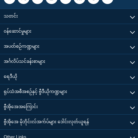
သတင်း
၀န်ဆောင်မှုများ
အပတ်စဉ်ကဏ္ဍများ
အင်္ဂလိပ်သင်ခန်းစာများ
ရေဒီယို
ရုပ်သံအစီအစဉ်နှင့် ဗွီဒီယိုကဏ္ဍများ
ဗွီအိုအေအကြောင်း
ဗွီအိုအေ မိုဘိုင်းလ်အက်ပ်များ ဒေါင်းလုတ်ယူရန်
Other Links