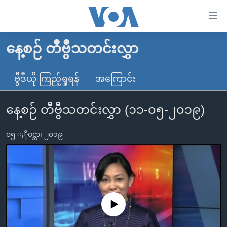
သုံး
ရ
လွယ်ကူ
နေ့စဉ် တီဗွီသတင်းလွှာ
မူလစာမျက်နှာ
စေ
မြန်မာ
ဗွီဒီယို ကြည့်ရှုရန်
အကြောင်း
သည့်
ကမ္ဘာ့သတင်းများ
Link
နေ့စဉ် တီဗွီသတင်းလွှာ (၁၁-၀၅-၂၀၁၉)
ဗွီဒီယို
နိုင်ငံတကာ
များ
သတင်းလွတ်လပ်ခွင့်
အမေရိကန်
ပင်မ
၀၅ ႏိုဝင္ဘာ၊ ၂၀၁၉
ရပ်ဝန်းတခု လမ်းတခု အလွန်
တရုတ်
အကြောင်းအရာ
သို့
အင်္ဂလိပ်စာလေ့လာမယ်
အစ္စရေး-ပါလက်စတိုင်း
ကျော်
အပတ်စဉ်ကဏ္ဍများ
အမေရိကန်သုံးအီဒီယံ
ကြည့်
ရေဒီယိုနှင့်ရုပ်သံ အချက်အလက်များ
မကြေးမုံရဲ့ အင်္ဂလိပ်စာ
ရေဒီယို
ရန်
No media source currently available
ပင်မ
ရေဒီယို/တီဗွီအစီအစဉ်
ရုပ်ရှင်ထဲက အင်္ဂလိပ်စာ
တီဗွီ