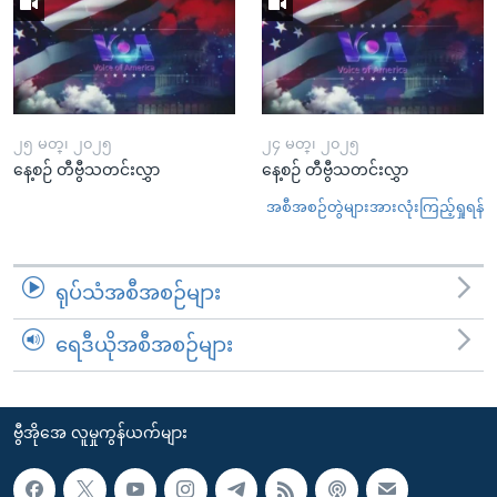
၂၅ မတ္၊ ၂၀၂၅
၂၄ မတ္၊ ၂၀၂၅
နေ့စဉ် တီဗွီသတင်းလွှာ
နေ့စဉ် တီဗွီသတင်းလွှာ
အစီအစဉ်တွဲများအားလုံးကြည့်ရှုရန်
ရုပ်သံအစီအစဉ်များ
ရေဒီယိုအစီအစဉ်များ
ဗွီအိုအေ လူမှုကွန်ယက်များ