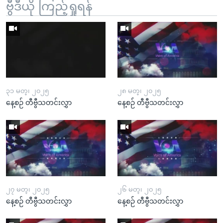
ဗွီဒီယို ကြည့်ရှုရန်
၃၁ မတ္၊ ၂၀၂၅
၂၈ မတ္၊ ၂၀၂၅
နေ့စဉ် တီဗွီသတင်းလွှာ
နေ့စဉ် တီဗွီသတင်းလွှာ
၂၇ မတ္၊ ၂၀၂၅
၂၆ မတ္၊ ၂၀၂၅
နေ့စဉ် တီဗွီသတင်းလွှာ
နေ့စဉ် တီဗွီသတင်းလွှာ