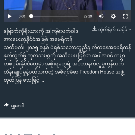
အ
သုတပဒေသာ အင်္ဂလိပ်စာ
ညွန်း
Learning English
0:00
29:29
စာမျက်နှာ
သို့
ဗွီအိုအေ လူမှုကွန်ယက်များ
တိုက်ရိုက် လင့်ခ်
မြောက်ကိုရီးယားကို အကြမ်းဖက်ဝါဒ
ကျော်
အားပေးတဲ့နိုင်ငံအဖြစ် အမေရိကန်
ကြည့်
သတ်မှတ်၊ ၂၀၁၅ ခုနှစ် ပဲရစ်သဘောတူညီချက်ကနေအမေရိကန်
ရန်
ဘာသာစကားများ
နုတ်ထွက်ဖို့ ကုလသမဂ္ဂကို အသိပေး၊ မြန်မာ အပါအဝင် ကမ္ဘာ
ရှာဖွေ
တစ်ဝှမ်းနိုင်ငံတွေမှာ အစိုးရတွေရဲ့ အင်တာနက်လူမှုကွန်ယက်
ရန်
ထိန်းချုပ်မှုနဲ့ပတ်သက်တဲ့ အစီရင်ခံစာ Freedom House အဖွဲ့
နေရာ
ထုတ်ပြန် စသဖြင့် ...
သို့
ကျော်
ရန်
မျှဝေပါ