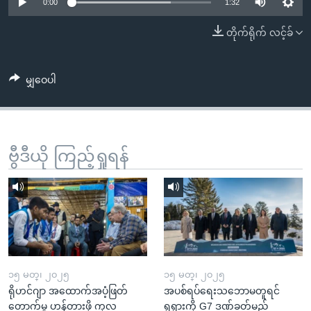
အ
0:00
1:32
သုတပဒေသာ အင်္ဂလိပ်စာ
ညွန်း
Learning English
တိုက်ရိုက် လင့်ခ်
စာမျက်နှာ
သို့
ဗွီအိုအေ လူမှုကွန်ယက်များ
ကျော်
မျှဝေပါ
ကြည့်
ရန်
ဘာသာစကားများ
ရှာဖွေ
ဗွီဒီယို ကြည့်ရှုရန်
ရန်
နေရာ
သို့
ကျော်
ရန်
၁၅ မတ္၊ ၂၀၂၅
၁၅ မတ္၊ ၂၀၂၅
ရိုဟင်ဂျာ အထောက်အပံ့ဖြတ်
အပစ်ရပ်ရေးသဘောမတူရင်
တောက်မှု ဟန့်တားဖို့ ကုလ
ရုရှားကို G7 ဒဏ်ခတ်မည်