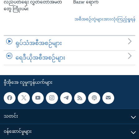
လည်ပတ်ရေး လွှတ်တော်အမတ်
Bazar ရောက်
တွေ ကြိုးပမ်း
အစီအစဉ်တွဲများအားလုံးကြည့်ရှုရန်
ရုပ်သံအစီအစဉ်များ
ရေဒီယိုအစီအစဉ်များ
ဗွီအိုအေ လူမှုကွန်ယက်များ
သတင်း
၀န်ဆောင်မှုများ