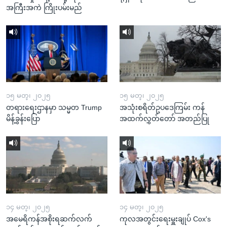
အကြီးအကဲ ကြိုးပမ်းမည်
၁၅ မတ္၊ ၂၀၂၅
၁၅ မတ္၊ ၂၀၂၅
တရားရေးဌာနမှာ သမ္မတ Trump
အသုံးစရိတ်ဥပဒေကြမ်း ကန်
မိန့်ခွန်းပြော
အထက်လွှတ်တော် အတည်ပြု
၁၄ မတ္၊ ၂၀၂၅
၁၄ မတ္၊ ၂၀၂၅
အမေရိကန်အစိုးရဆက်လက်
ကုလအတွင်းရေးမှူးချုပ် Cox's