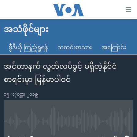
သုံး
ရ
လွယ်ကူ
အသံဖိုင်များ
မူလစာမျက်နှာ
စေ
မြန်မာ
ဗွီဒီယို ကြည့်ရှုရန်
သတင်းစာသား
အကြောင်း
သည့်
ကမ္ဘာ့သတင်းများ
Link
အင်တာနက် လွတ်လပ်ခွင့် မရှိတဲ့နိုင်ငံ
ဗွီဒီယို
နိုင်ငံတကာ
များ
သတင်းလွတ်လပ်ခွင့်
အမေရိကန်
စာရင်းမှာ မြန်မာပါဝင်
ပင်မ
ရပ်ဝန်းတခု လမ်းတခု အလွန်
တရုတ်
အကြောင်းအရာ
၀၅ ႏိုဝင္ဘာ၊ ၂၀၁၉
သို့
အင်္ဂလိပ်စာလေ့လာမယ်
အစ္စရေး-ပါလက်စတိုင်း
ကျော်
အပတ်စဉ်ကဏ္ဍများ
အမေရိကန်သုံးအီဒီယံ
ကြည့်
ရေဒီယိုနှင့်ရုပ်သံ အချက်အလက်များ
မကြေးမုံရဲ့ အင်္ဂလိပ်စာ
ရေဒီယို
ရန်
No media source currently available
ပင်မ
ရေဒီယို/တီဗွီအစီအစဉ်
ရုပ်ရှင်ထဲက အင်္ဂလိပ်စာ
တီဗွီ