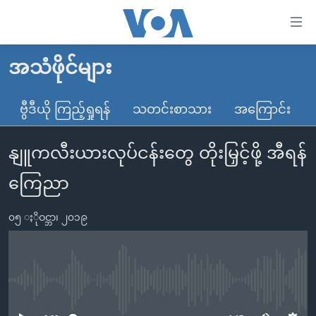
သုံး
ရ
လွယ်ကူ
အသံဖိုင်များ
မူလစာမျက်နှာ
စေ
မြန်မာ
ဗွီဒီယို ကြည့်ရှုရန်
သတင်းစာသား
အကြောင်း
သည့်
ကမ္ဘာ့သတင်းများ
Link
နျူကလီးယားလုပ်ငန်းတွေ တိုးမြှင့်ဖို့ အီရန်
ဗွီဒီယို
နိုင်ငံတကာ
များ
သတင်းလွတ်လပ်ခွင့်
အမေရိကန်
ကြေညာ
ပင်မ
ရပ်ဝန်းတခု လမ်းတခု အလွန်
တရုတ်
အကြောင်းအရာ
၀၅ ႏိုဝင္ဘာ၊ ၂၀၁၉
သို့
အင်္ဂလိပ်စာလေ့လာမယ်
အစ္စရေး-ပါလက်စတိုင်း
ကျော်
အပတ်စဉ်ကဏ္ဍများ
အမေရိကန်သုံးအီဒီယံ
ကြည့်
ရေဒီယိုနှင့်ရုပ်သံ အချက်အလက်များ
မကြေးမုံရဲ့ အင်္ဂလိပ်စာ
ရေဒီယို
ရန်
No media source currently available
ပင်မ
ရေဒီယို/တီဗွီအစီအစဉ်
ရုပ်ရှင်ထဲက အင်္ဂလိပ်စာ
တီဗွီ