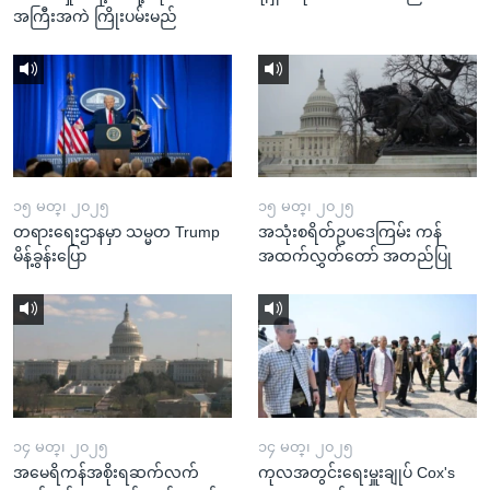
အကြီးအကဲ ကြိုးပမ်းမည်
၁၅ မတ္၊ ၂၀၂၅
၁၅ မတ္၊ ၂၀၂၅
တရားရေးဌာနမှာ သမ္မတ Trump
အသုံးစရိတ်ဥပဒေကြမ်း ကန်
မိန့်ခွန်းပြော
အထက်လွှတ်တော် အတည်ပြု
၁၄ မတ္၊ ၂၀၂၅
၁၄ မတ္၊ ၂၀၂၅
အမေရိကန်အစိုးရဆက်လက်
ကုလအတွင်းရေးမှူးချုပ် Cox's