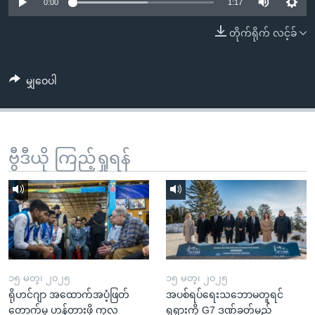
အ
0:00
1:17
သုတပဒေသာ အင်္ဂလိပ်စာ
ညွန်း
Learning English
တိုက်ရိုက် လင့်ခ်
စာမျက်နှာ
သို့
ဗွီအိုအေ လူမှုကွန်ယက်များ
ကျော်
မျှဝေပါ
ကြည့်
ရန်
ဘာသာစကားများ
ရှာဖွေ
ဗွီဒီယို ကြည့်ရှုရန်
ရန်
နေရာ
သို့
ကျော်
ရန်
၁၅ မတ္၊ ၂၀၂၅
၁၅ မတ္၊ ၂၀၂၅
ရိုဟင်ဂျာ အထောက်အပံ့ဖြတ်
အပစ်ရပ်ရေးသဘောမတူရင်
တောက်မှု ဟန့်တားဖို့ ကုလ
ရုရှားကို G7 ဒဏ်ခတ်မည်