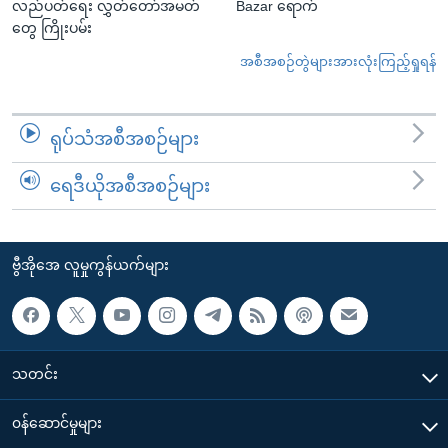
လည်ပတ်ရေး လွှတ်တော်အမတ်
Bazar ရောက်
တွေ ကြိုးပမ်း
အစီအစဉ်တွဲများအားလုံးကြည့်ရှုရန်
ရုပ်သံအစီအစဉ်များ
ရေဒီယိုအစီအစဉ်များ
ဗွီအိုအေ လူမှုကွန်ယက်များ
သတင်း
၀န်ဆောင်မှုများ