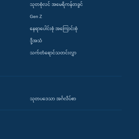
သုတစုံလင် အမေရိကန်တခွင်
Gen Z
နေရာပေါင်းစုံ အကြောင်းစုံ
ဒို့အသံ
သက်တံရောင်သတင်းလွှာ
သုတပဒေသာ အင်္ဂလိပ်စာ