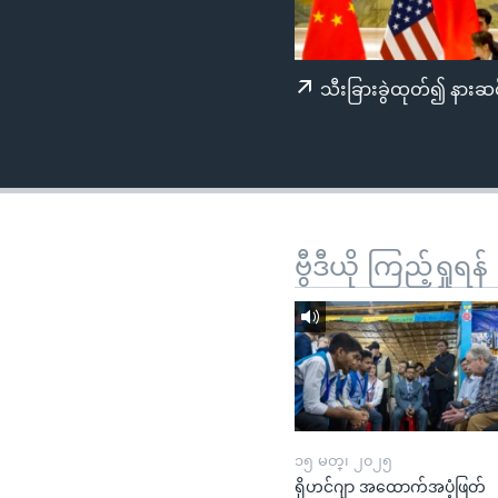
သုတပဒေသာ အင်္ဂလိပ်စာ
အ
ညွန်း
စာမျက်နှာ
သီးခြားခွဲထုတ်၍ နားဆင
သို့
ကျော်
ကြည့်
ရန်
ရှာဖွေ
ရန်
ဗွီဒီယို ကြည့်ရှုရန်
နေရာ
သို့
ကျော်
ရန်
၁၅ မတ္၊ ၂၀၂၅
ရိုဟင်ဂျာ အထောက်အပံ့ဖြတ်