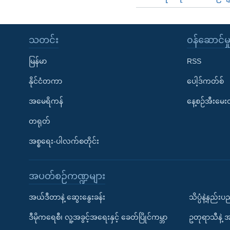
သတင်း
၀န်ဆောင်မှ
မြန်မာ
RSS
နိုင်ငံတကာ
ပေါ့ဒ်ကတ်စ်
အမေရိကန်
နေ့စဉ်အီးမေ
တရုတ်
အစ္စရေး-ပါလက်စတိုင်း
အပတ်စဉ်ကဏ္ဍများ
အယ်ဒီတာနဲ့ ဆွေးနွေးခန်း
သိပ္ပံနဲ့နည်း
ဒီမိုကရေစီ၊ လူ့အခွင့်အရေးနှင့် ခေတ်ပြိုင်ကမ္ဘာ
ဥတုရာသီနဲ့ 