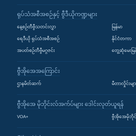
ရုပ်သံအစီအစဉ်နှင့် ဗွီဒီယိုကဏ္ဍများ
နေ့စဉ်တီဗွီသတင်းလွှာ
မြန်မာ
ရေဒီယို ရုပ်သံအစီအစဉ်
နိုင်ငံတကာ
အပတ်စဉ်တီဗွီမဂ္ဂဇင်း
တွေ့ဆုံမေးမြန
ဗွီအိုအေအကြောင်း
ဌာနမိတ်ဆက်
မီတာလှိုင်းမျာ
ဗွီအိုအေ မိုဘိုင်းလ်အက်ပ်များ ဒေါင်းလုတ်ယူရန်
Learning English
VOA+
ဗွီအိုအေမိုဘ
ဗွီအိုအေ လူမှုကွန်ယက်များ