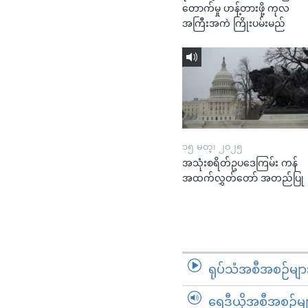
တောက်မှု ဟန့်တားဖို့ ကုလ
အကြီးအကဲ ကြိုးပမ်းမည်
၁၅ မတ္၊ ၂၀၂၅
အသုံးစရိတ်ဥပဒေကြမ်း ကန်
အထက်လွှတ်တော် အတည်ပြု
ရုပ်သံအစီအစဉ်မျာ
ရေဒီယိုအစီအစဉ်မျ