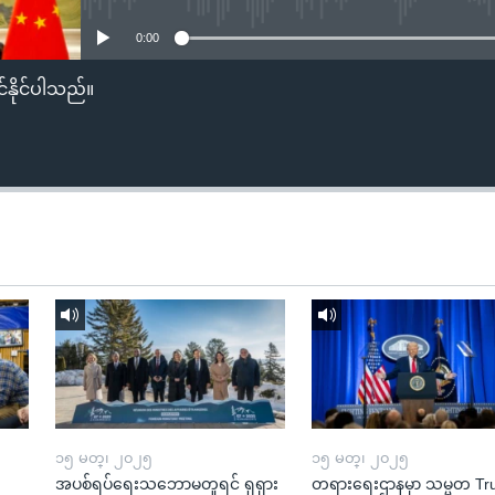
0:00
်နိုင်ပါသည်။
၁၅ မတ္၊ ၂၀၂၅
၁၅ မတ္၊ ၂၀၂၅
အပစ်ရပ်ရေးသဘောမတူရင် ရုရှား
တရားရေးဌာနမှာ သမ္မတ T