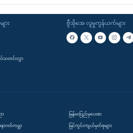
ုများ
ဗွီအိုအေ လူမှုကွန်ယက်များ
းလ်သတင်းလွှာ
ပညာ
မြန်မာပြည်မှပေးစာ
အနာဂတ်ကမ္ဘာ
မြင်ကွင်းကျယ်မှတ်စုများ