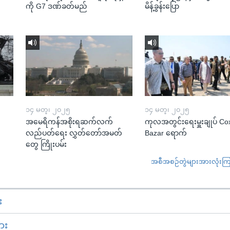
ကို G7 ဒဏ်ခတ်မည်
မိန့်ခွန်းပြော
၁၄ မတ္၊ ၂၀၂၅
၁၄ မတ္၊ ၂၀၂၅
အမေရိကန်အစိုးရဆက်လက်
ကုလအတွင်းရေးမှူးချုပ် Co
လည်ပတ်ရေး လွှတ်တော်အမတ်
Bazar ရောက်
တွေ ကြိုးပမ်း
အစီအစဉ်တွဲများအားလုံးကြည့
း
ား