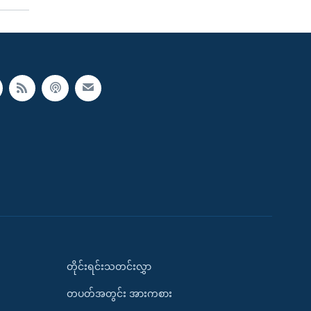
တိုင်းရင်းသတင်းလွှာ
တပတ်အတွင်း အားကစား