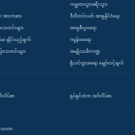
ကမ္ဘာတလွှားခရီးသွား
း အားကစား
ဒီသီတင်းပတ် အာရှနိုင်ငံရေး
ားသတင်းများ
အာရှစီးပွားရေး
်မာ နှိုင်းယှဉ်ချက်
ကျန်းမာရေး
ပြားသတင်းများ
အမျိုးသမီးကဏ္ဍ
ရိုဟင်ဂျာအရေး မျှော်လင့်ချက်
်္ဂလိပ်စာ
ရုပ်ရှင်ထဲက အင်္ဂလိပ်စာ
၀-၁၀း၀၀