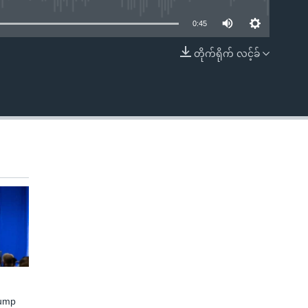
0:45
တိုက်ရိုက် လင့်ခ်
EMBED
rump