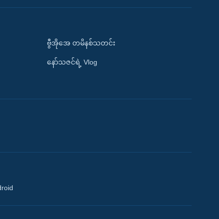
ဗွီအိုအေ တမိနစ်သတင်း
နော်သဇင်ရဲ့ Vlog
droid