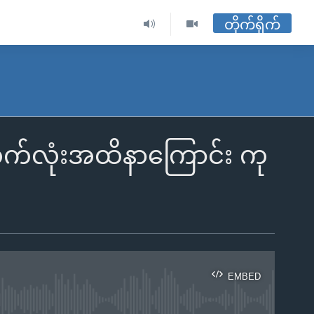
တိုက်ရိုက်
ဘက်လုံးအထိနာကြောင်း ကု
EMBED
ble