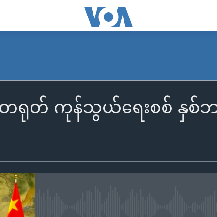
ရုတ် ကုန်သွယ်ရေးစစ် နှစ်
No media source currently availa