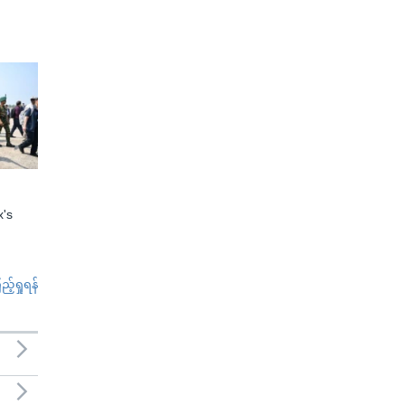
x's
်ရှုရန်