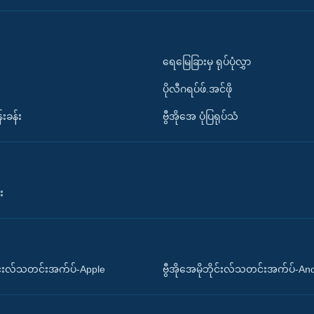
ရေမြေခြားမှ ရုပ်ပုံလွှာ
ပိုလီဂရပ်ဖ်.အင်ဖို
်းခန်း
ဗွီအိုအေ ပုံပြရုပ်သံ
း
ိုင်းလ်သတင်းအက်ပ်-Apple
ဗွီအိုအေမိုဘိုင်းလ်သတင်းအက်ပ်-An