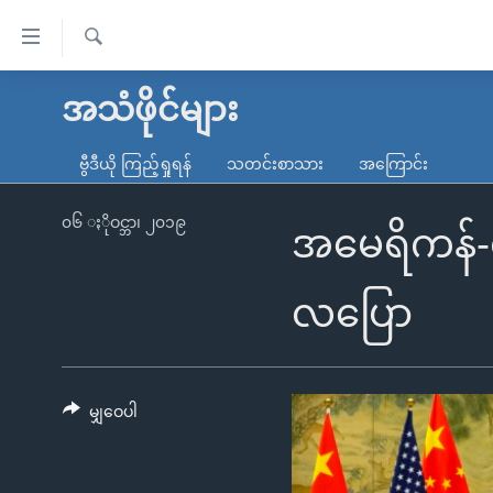
သုံး
ရ
ရှာဖွေ
လွယ်ကူ
မူလစာမျက်နှာ
အသံဖိုင်များ
ရ
စေ
မြန်မာ
လာ
ဗွီဒီယို ကြည့်ရှုရန်
သတင်းစာသား
အကြောင်း
သည့်
ဒ်
ကမ္ဘာ့သတင်းများ
Link
ဗွီဒီယို
နိုင်ငံတကာ
၀၆ ႏိုဝင္ဘာ၊ ၂၀၁၉
အမေရိကန်-တ
များ
သတင်းလွတ်လပ်ခွင့်
အမေရိကန်
ပင်မ
ရပ်ဝန်းတခု လမ်းတခု အလွန်
တရုတ်
လပြော
အကြောင်းအရာ
အင်္ဂလိပ်စာလေ့လာမယ်
အစ္စရေး-ပါလက်စတိုင်း
သို့
အပတ်စဉ်ကဏ္ဍများ
အမေရိကန်သုံးအီဒီယံ
ကျော်
ကြည့်
မျှဝေပါ
ရေဒီယိုနှင့်ရုပ်သံ အချက်အလက်များ
မကြေးမုံရဲ့ အင်္ဂလိပ်စာ
ရေဒီယို
ရန်
ရေဒီယို/တီဗွီအစီအစဉ်
ရုပ်ရှင်ထဲက အင်္ဂလိပ်စာ
တီဗွီ
ပင်မ