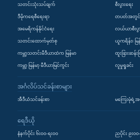
သတင်းသုံးသပ်ချက်
စီးပွားရေး
ဒီမိုကရေစီရေးရာ
တပတ်အတွင်
အမေရိကန်နိုင်ငံရေး
လယ်ယာစီးပွ
သတင်းထောက်မှတ်စု
ယူကရိန်း၊ မြန
ကမ္ဘာ့သတင်းမီဒီယာထဲက မြန်မာ
ထူးခြားဆန်း
ကမ္ဘာ့ မြန်မာ့ မီဒီယာမြင်ကွင်း
လူမှုရှုခင်း
အင်္ဂလိပ်သင်ခန်းစာများ
အီဒီယံသင်ခန်းစာ
မကြေးမုံရဲ့အင
ရေဒီယို
နံနက်ပိုင်း ၆း၀၀-ရး၀၀
ညပိုင်း ၉း၀