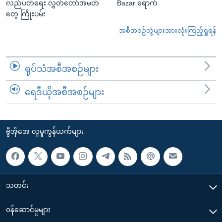
လည်ပတ်ရေး လွှတ်တော်အမတ်
Bazar ရောက်
တွေ ကြိုးပမ်း
အစီအစဉ်တွဲများအားလုံးကြည့်ရှုရန်
ရုပ်သံအစီအစဉ်များ
ရေဒီယိုအစီအစဉ်များ
ဗွီအိုအေ လူမှုကွန်ယက်များ
သတင်း
၀န်ဆောင်မှုများ