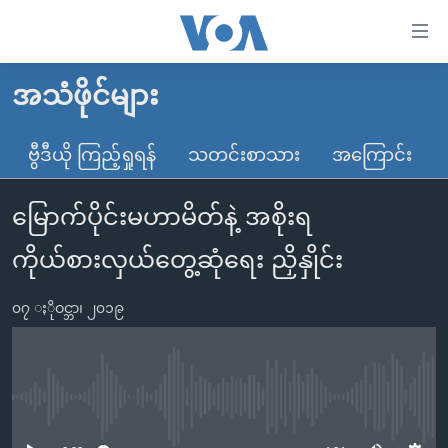
သုံး
ရ
လွယ်ကူ
အသံဖိုင်များ
မူလစာမျက်နှာ
စေ
မြန်မာ
ဗွီဒီယို ကြည့်ရှုရန်
သတင်းစာသား
အကြောင်း
သည့်
ကမ္ဘာ့သတင်းများ
Link
မြောက်ပိုင်းမဟာမိတ်နဲ့ အစိုးရ
ဗွီဒီယို
နိုင်ငံတကာ
များ
သတင်းလွတ်လပ်ခွင့်
အမေရိကန်
ကိုယ်စားလှယ်တွေ့ဆုံရေး ညှိနှိုင်း
ပင်မ
ရပ်ဝန်းတခု လမ်းတခု အလွန်
တရုတ်
အကြောင်းအရာ
၀၇ ႏိုဝင္ဘာ၊ ၂၀၁၉
သို့
အင်္ဂလိပ်စာလေ့လာမယ်
အစ္စရေး-ပါလက်စတိုင်း
ကျော်
အပတ်စဉ်ကဏ္ဍများ
အမေရိကန်သုံးအီဒီယံ
ကြည့်
ရေဒီယိုနှင့်ရုပ်သံ အချက်အလက်များ
မကြေးမုံရဲ့ အင်္ဂလိပ်စာ
ရေဒီယို
ရန်
No media source currently available
ပင်မ
ရေဒီယို/တီဗွီအစီအစဉ်
ရုပ်ရှင်ထဲက အင်္ဂလိပ်စာ
တီဗွီ