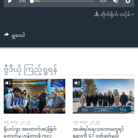
အ
0:00
4:04
သုတပဒေသာ အင်္ဂလိပ်စာ
ညွန်း
Learning English
တိုက်ရိုက် လင့်ခ်
စာမျက်နှာ
သို့
ဗွီအိုအေ လူမှုကွန်ယက်များ
ကျော်
မျှဝေပါ
ကြည့်
ရန်
ဘာသာစကားများ
ရှာဖွေ
ဗွီဒီယို ကြည့်ရှုရန်
ရန်
နေရာ
သို့
ကျော်
ရန်
၁၅ မတ္၊ ၂၀၂၅
၁၅ မတ္၊ ၂၀၂၅
ရိုဟင်ဂျာ အထောက်အပံ့ဖြတ်
အပစ်ရပ်ရေးသဘောမတူရင်
တောက်မှု ဟန့်တားဖို့ ကုလ
ရုရှားကို G7 ဒဏ်ခတ်မည်