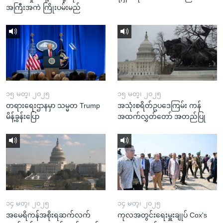
အကြီးအကဲ ကြိုးပမ်းမည်
၁၅ မတ္၊ ၂၀၂၅
၁၅ မတ္၊ ၂၀၂၅
တရားရေးဌာနမှာ သမ္မတ Trump
အသုံးစရိတ်ဥပဒေကြမ်း ကန်
မိန့်ခွန်းပြော
အထက်လွှတ်တော် အတည်ပြု
၁၄ မတ္၊ ၂၀၂၅
၁၄ မတ္၊ ၂၀၂၅
အမေရိကန်အစိုးရဆက်လက်
ကုလအတွင်းရေးမှူးချုပ် Cox's