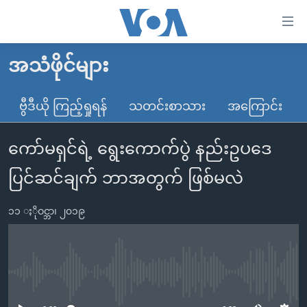
သုံး
ရ
လွယ်ကူ
အသံဖိုင်များ
မူလစာမျက်နှာ
စေ
မြန်မာ
ဗွီဒီယို ကြည့်ရှုရန်
သတင်းစာသား
အကြောင်း
သည့်
ကမ္ဘာ့သတင်းများ
Link
ကော်မရှင်ရဲ့ ရွေးကောက်ပွဲ နည်းဥပဒေ
ဗွီဒီယို
နိုင်ငံတကာ
များ
သတင်းလွတ်လပ်ခွင့်
အမေရိကန်
ပြင်ဆင်ချက် ဘာအတွက် ဖြစ်မလဲ
ပင်မ
ရပ်ဝန်းတခု လမ်းတခု အလွန်
တရုတ်
အကြောင်းအရာ
၁၁ ႏိုဝင္ဘာ၊ ၂၀၁၉
သို့
အင်္ဂလိပ်စာလေ့လာမယ်
အစ္စရေး-ပါလက်စတိုင်း
ကျော်
အပတ်စဉ်ကဏ္ဍများ
အမေရိကန်သုံးအီဒီယံ
ကြည့်
ရေဒီယိုနှင့်ရုပ်သံ အချက်အလက်များ
မကြေးမုံရဲ့ အင်္ဂလိပ်စာ
ရေဒီယို
ရန်
No media source currently available
ပင်မ
ရေဒီယို/တီဗွီအစီအစဉ်
ရုပ်ရှင်ထဲက အင်္ဂလိပ်စာ
တီဗွီ