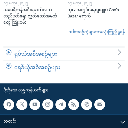
၁၄ မတ္၊ ၂၀၂၅
၁၄ မတ္၊ ၂၀၂၅
အမေရိကန်အစိုးရဆက်လက်
ကုလအတွင်းရေးမှူးချုပ် Cox's
လည်ပတ်ရေး လွှတ်တော်အမတ်
Bazar ရောက်
တွေ ကြိုးပမ်း
အစီအစဉ်တွဲများအားလုံးကြည့်ရှုရန်
ရုပ်သံအစီအစဉ်များ
ရေဒီယိုအစီအစဉ်များ
ဗွီအိုအေ လူမှုကွန်ယက်များ
သတင်း