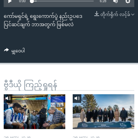
အ
0:00
6:28
သုတပဒေသာ အင်္ဂလိပ်စာ
ညွန်း
Learning English
တိုက်ရိုက် လင့်ခ်
ကော်မရှင်ရဲ့ ရွေးကောက်ပွဲ နည်းဥပဒေ
စာမျက်နှာ
ပြင်ဆင်ချက် ဘာအတွက် ဖြစ်မလဲ
သို့
ဗွီအိုအေ လူမှုကွန်ယက်များ
ကျော်
ကြည့်
မျှဝေပါ
ရန်
ဘာသာစကားများ
ရှာဖွေ
ရန်
နေရာ
ဗွီဒီယို ကြည့်ရှုရန်
သို့
ကျော်
ရန်
၁၅ မတ္၊ ၂၀၂၅
၁၅ မတ္၊ ၂၀၂၅