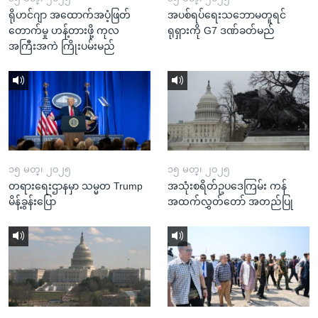
ရိုဟင်ဂျာ အထောက်အပံ့ဖြတ်
အပစ်ရပ်ရေးသဘောမတူရင်
တောက်မှု ဟန့်တားဖို့ ကုလ
ရုရှားကို G7 ဒဏ်ခတ်မည်
အကြီးအကဲ ကြိုးပမ်းမည်
၁၅ မတ္၊ ၂၀၂၅
၁၅ မတ္၊ ၂၀၂၅
တရားရေးဌာနမှာ သမ္မတ Trump
အသုံးစရိတ်ဥပဒေကြမ်း ကန်
မိန့်ခွန်းပြော
အထက်လွှတ်တော် အတည်ပြု