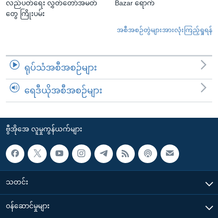
လည်ပတ်ရေး လွှတ်တော်အမတ်
Bazar ရောက်
တွေ ကြိုးပမ်း
အစီအစဉ်တွဲများအားလုံးကြည့်ရှုရန်
ရုပ်သံအစီအစဉ်များ
ရေဒီယိုအစီအစဉ်များ
ဗွီအိုအေ လူမှုကွန်ယက်များ
သတင်း
၀န်ဆောင်မှုများ