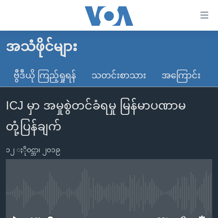
သုံး
ရ
လွယ်ကူ
အသံဖိုင်များ
မူလစာမျက်နှာ
စေ
မြန်မာ
ဗွီဒီယို ကြည့်ရှုရန်
သတင်းစာသား
အကြောင်း
သည့်
ကမ္ဘာ့သတင်းများ
Link
ICJ မှာ အမှုစွဲတင်ခံရမှု မြန်မာပဏာမ
ဗွီဒီယို
နိုင်ငံတကာ
များ
သတင်းလွတ်လပ်ခွင့်
အမေရိကန်
တုံ့ပြန်ချက်
ပင်မ
ရပ်ဝန်းတခု လမ်းတခု အလွန်
တရုတ်
အကြောင်းအရာ
၁၂ ႏိုဝင္ဘာ၊ ၂၀၁၉
သို့
အင်္ဂလိပ်စာလေ့လာမယ်
အစ္စရေး-ပါလက်စတိုင်း
ကျော်
အပတ်စဉ်ကဏ္ဍများ
အမေရိကန်သုံးအီဒီယံ
ကြည့်
ရေဒီယိုနှင့်ရုပ်သံ အချက်အလက်များ
မကြေးမုံရဲ့ အင်္ဂလိပ်စာ
ရေဒီယို
ရန်
No media source currently available
ပင်မ
ရေဒီယို/တီဗွီအစီအစဉ်
ရုပ်ရှင်ထဲက အင်္ဂလိပ်စာ
တီဗွီ