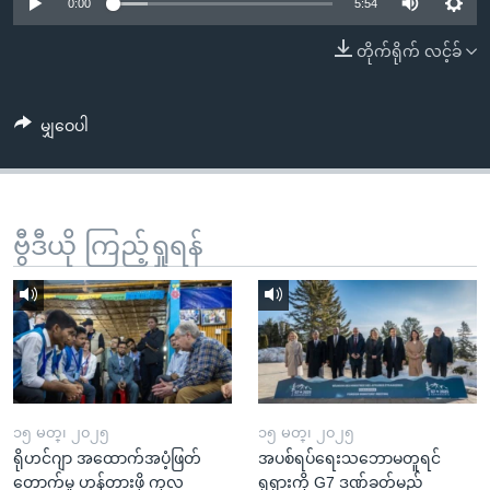
အ
0:00
5:54
သုတပဒေသာ အင်္ဂလိပ်စာ
ညွန်း
Learning English
တိုက်ရိုက် လင့်ခ်
စာမျက်နှာ
သို့
ဗွီအိုအေ လူမှုကွန်ယက်များ
ကျော်
မျှဝေပါ
ကြည့်
ရန်
ဘာသာစကားများ
ရှာဖွေ
ဗွီဒီယို ကြည့်ရှုရန်
ရန်
နေရာ
သို့
ကျော်
ရန်
၁၅ မတ္၊ ၂၀၂၅
၁၅ မတ္၊ ၂၀၂၅
ရိုဟင်ဂျာ အထောက်အပံ့ဖြတ်
အပစ်ရပ်ရေးသဘောမတူရင်
တောက်မှု ဟန့်တားဖို့ ကုလ
ရုရှားကို G7 ဒဏ်ခတ်မည်