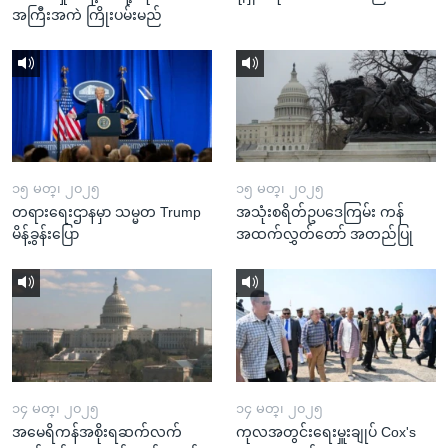
အကြီးအကဲ ကြိုးပမ်းမည်
၁၅ မတ္၊ ၂၀၂၅
၁၅ မတ္၊ ၂၀၂၅
တရားရေးဌာနမှာ သမ္မတ Trump
အသုံးစရိတ်ဥပဒေကြမ်း ကန်
မိန့်ခွန်းပြော
အထက်လွှတ်တော် အတည်ပြု
၁၄ မတ္၊ ၂၀၂၅
၁၄ မတ္၊ ၂၀၂၅
အမေရိကန်အစိုးရဆက်လက်
ကုလအတွင်းရေးမှူးချုပ် Cox's