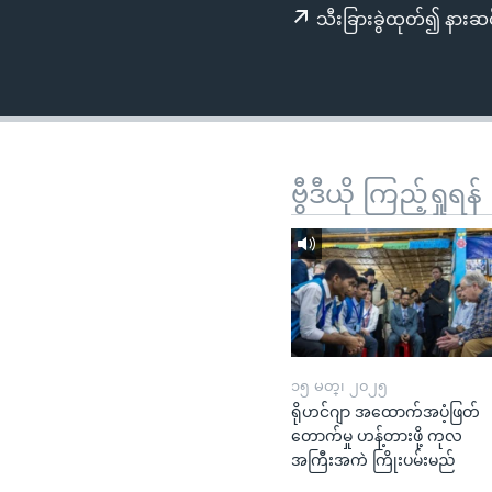
သုတပဒေသာ အင်္ဂလိပ်စာ
အ
သီးခြားခွဲထုတ်၍ နားဆင
ညွန်း
စာမျက်နှာ
သို့
ကျော်
ကြည့်
ရန်
ဗွီဒီယို ကြည့်ရှုရန်
ရှာဖွေ
ရန်
နေရာ
သို့
ကျော်
ရန်
၁၅ မတ္၊ ၂၀၂၅
ရိုဟင်ဂျာ အထောက်အပံ့ဖြတ်
တောက်မှု ဟန့်တားဖို့ ကုလ
အကြီးအကဲ ကြိုးပမ်းမည်