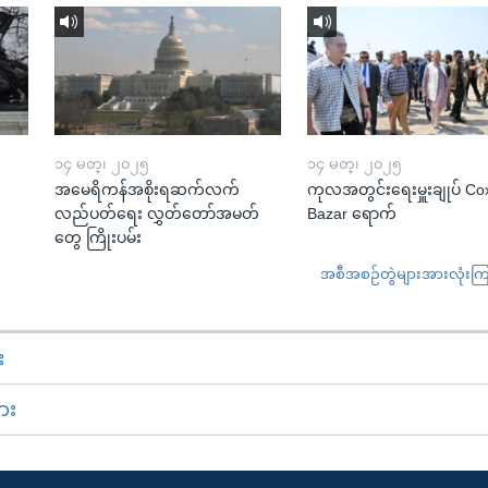
၁၄ မတ္၊ ၂၀၂၅
၁၄ မတ္၊ ၂၀၂၅
အမေရိကန်အစိုးရဆက်လက်
ကုလအတွင်းရေးမှူးချုပ် Co
လည်ပတ်ရေး လွှတ်တော်အမတ်
Bazar ရောက်
တွေ ကြိုးပမ်း
အစီအစဉ်တွဲများအားလုံးကြည့
း
ား