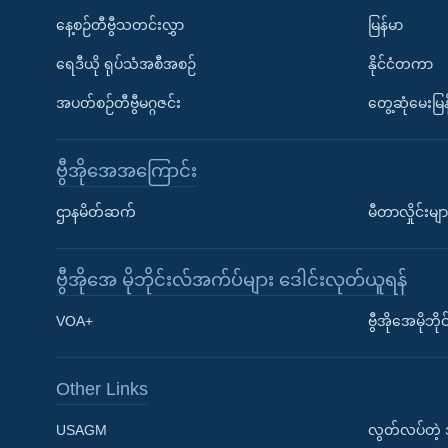
နေ့စဉ်တီဗွီသတင်းလွှာ
မြန်မာ
ရေဒီယို ရုပ်သံအစီအစဉ်
နိုင်ငံတကာ
အပတ်စဉ်တီဗွီမဂ္ဂဇင်း
တွေ့ဆုံမေးမြန
ဗွီအိုအေအကြောင်း
ဌာနမိတ်ဆက်
မီတာလှိုင်းမျာ
ဗွီအိုအေ မိုဘိုင်းလ်အက်ပ်များ ဒေါင်းလုတ်ယူရန်
Learning English
VOA+
ဗွီအိုအေမိုဘ
ဗွီအိုအေ လူမှုကွန်ယက်များ
Other Links
USAGM
လွတ်လပ်တဲ့