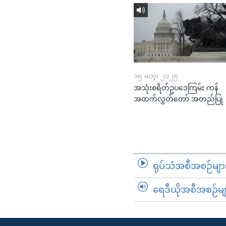
၁၅ မတ္၊ ၂၀၂၅
အသုံးစရိတ်ဥပဒေကြမ်း ကန်
အထက်လွှတ်တော် အတည်ပြု
ရုပ်သံအစီအစဉ်မျာ
ရေဒီယိုအစီအစဉ်မျ