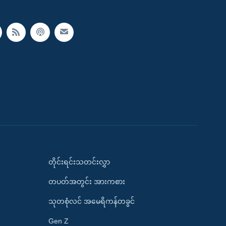
တိုင်းရင်းသတင်းလွှာ
တပတ်အတွင်း အားကစား
သုတစုံလင် အမေရိကန်တခွင်
Gen Z