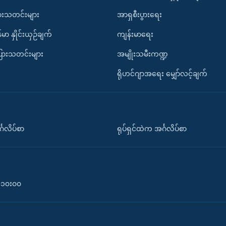
ားသတင်းများ
အာရှစီးပွားရေး
်မာ နှိုင်းယှဉ်ချက်
ကျန်းမာရေး
ပြားသတင်းများ
အမျိုးသမီးကဏ္ဍ
ရိုဟင်ဂျာအရေး မျှော်လင့်ချက်
်္ဂလိပ်စာ
ရုပ်ရှင်ထဲက အင်္ဂလိပ်စာ
၀-၁၀း၀၀