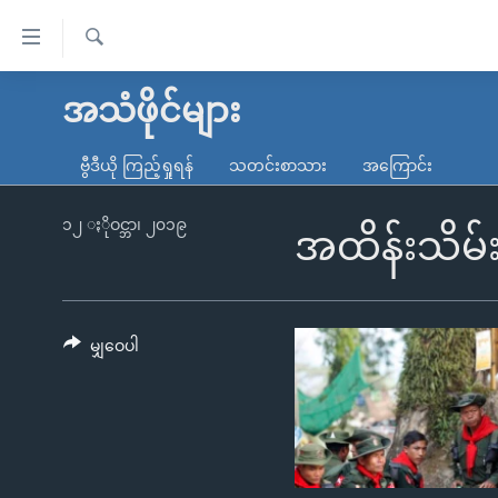
သုံး
ရ
ရှာဖွေ
လွယ်ကူ
မူလစာမျက်နှာ
အသံဖိုင်များ
ရ
စေ
မြန်မာ
လာ
ဗွီဒီယို ကြည့်ရှုရန်
သတင်းစာသား
အကြောင်း
သည့်
ဒ်
ကမ္ဘာ့သတင်းများ
Link
ဗွီဒီယို
နိုင်ငံတကာ
၁၂ ႏိုဝင္ဘာ၊ ၂၀၁၉
အထိန်းသိမ်
များ
သတင်းလွတ်လပ်ခွင့်
အမေရိကန်
ပင်မ
ရပ်ဝန်းတခု လမ်းတခု အလွန်
တရုတ်
အကြောင်းအရာ
အင်္ဂလိပ်စာလေ့လာမယ်
အစ္စရေး-ပါလက်စတိုင်း
မျှဝေပါ
သို့
အပတ်စဉ်ကဏ္ဍများ
အမေရိကန်သုံးအီဒီယံ
ကျော်
ကြည့်
ရေဒီယိုနှင့်ရုပ်သံ အချက်အလက်များ
မကြေးမုံရဲ့ အင်္ဂလိပ်စာ
ရေဒီယို
ရန်
ရေဒီယို/တီဗွီအစီအစဉ်
ရုပ်ရှင်ထဲက အင်္ဂလိပ်စာ
တီဗွီ
ပင်မ