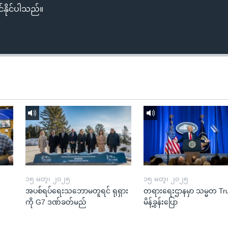
်နိုင်ပါသည်။
၁၅ မတ္၊ ၂၀၂၅
၁၅ မတ္၊ ၂၀၂၅
အပစ်ရပ်ရေးသဘောမတူရင် ရုရှား
တရားရေးဌာနမှာ သမ္မတ T
ကို G7 ဒဏ်ခတ်မည်
မိန့်ခွန်းပြော