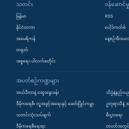
သတင်း
၀န်ဆောင်မှ
မြန်မာ
RSS
နိုင်ငံတကာ
ပေါ့ဒ်ကတ်စ်
အမေရိကန်
နေ့စဉ်အီးမေ
တရုတ်
အစ္စရေး-ပါလက်စတိုင်း
အပတ်စဉ်ကဏ္ဍများ
အယ်ဒီတာနဲ့ ဆွေးနွေးခန်း
သိပ္ပံနဲ့နည်း
ဒီမိုကရေစီ၊ လူ့အခွင့်အရေးနှင့် ခေတ်ပြိုင်ကမ္ဘာ
ဥတုရာသီနဲ့ 
သတင်းသုံးသပ်ချက်
စီးပွားရေး
ဒီမိုကရေစီရေးရာ
တပတ်အတွင်