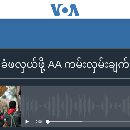
းခံဖလှယ်ဖို့ AA ကမ်းလှမ်းခ
No media source currently availa
0:00