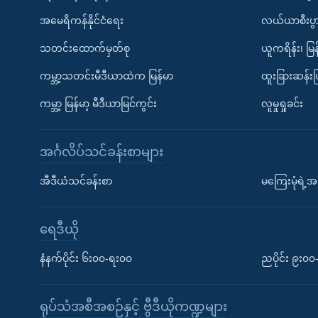
အမေရိကန်နိုင်ငံရေး
လယ်ယာစီးပွ
သတင်းထောက်မှတ်စု
ယူကရိန်း၊ မြန
ကမ္ဘာ့သတင်းမီဒီယာထဲက မြန်မာ
ထူးခြားဆန်း
ကမ္ဘာ့ မြန်မာ့ မီဒီယာမြင်ကွင်း
လူမှုရှုခင်း
အင်္ဂလိပ်သင်ခန်းစာများ
အီဒီယံသင်ခန်းစာ
မကြေးမုံရဲ့အင
ရေဒီယို
နံနက်ပိုင်း ၆း၀၀-ရး၀၀
ညပိုင်း ၉း၀
ရုပ်သံအစီအစဉ်နှင့် ဗွီဒီယိုကဏ္ဍများ