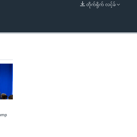
တိုက်ရိုက် လင့်ခ်
EMBED
rump