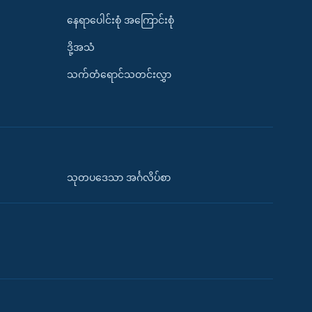
နေရာပေါင်းစုံ အကြောင်းစုံ
ဒို့အသံ
သက်တံရောင်သတင်းလွှာ
သုတပဒေသာ အင်္ဂလိပ်စာ