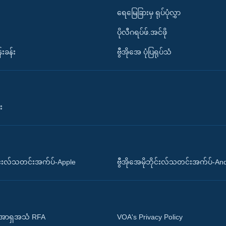
ရေမြေခြားမှ ရုပ်ပုံလွှာ
ပိုလီဂရပ်ဖ်.အင်ဖို
်းခန်း
ဗွီအိုအေ ပုံပြရုပ်သံ
း
ိုင်းလ်သတင်းအက်ပ်-Apple
ဗွီအိုအေမိုဘိုင်းလ်သတင်းအက်ပ်-An
 အာရှအသံ RFA
VOA's Privacy Policy