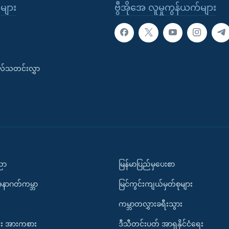
ုများ
ဗွီအိုအေ လူမှုကွန်ယက်များ
းလ်သတင်းလွှာ
ပညာ
မြန်မာပြည်မှပေးစာ
အနာဂတ်ကမ္ဘာ
မြင်ကွင်းကျယ်မှတ်စုများ
ကမ္ဘာတလွှားခရီးသွား
း အားကစား
ဒီသီတင်းပတ် အာရှနိုင်ငံရေး