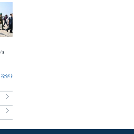
x's
်ရှုရန်