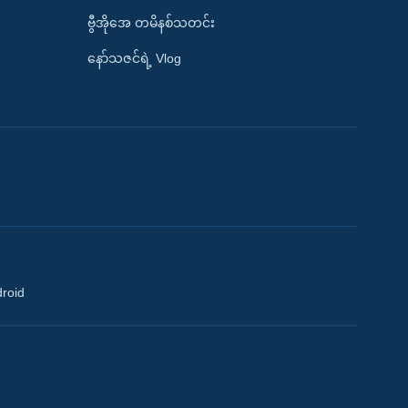
ဗွီအိုအေ တမိနစ်သတင်း
နော်သဇင်ရဲ့ Vlog
droid