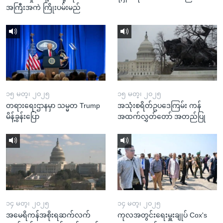
အကြီးအကဲ ကြိုးပမ်းမည်
၁၅ မတ္၊ ၂၀၂၅
၁၅ မတ္၊ ၂၀၂၅
တရားရေးဌာနမှာ သမ္မတ Trump
အသုံးစရိတ်ဥပဒေကြမ်း ကန်
မိန့်ခွန်းပြော
အထက်လွှတ်တော် အတည်ပြု
၁၄ မတ္၊ ၂၀၂၅
၁၄ မတ္၊ ၂၀၂၅
အမေရိကန်အစိုးရဆက်လက်
ကုလအတွင်းရေးမှူးချုပ် Cox's