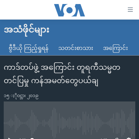
သုံး
ရ
လွယ်ကူ
အသံဖိုင်များ
မူလစာမျက်နှာ
စေ
မြန်မာ
ဗွီဒီယို ကြည့်ရှုရန်
သတင်းစာသား
အကြောင်း
သည့်
ကမ္ဘာ့သတင်းများ
Link
ကာဒ်တပ်ဖွဲ့ အကြောင်း တူရကီသမ္မတ
ဗွီဒီယို
နိုင်ငံတကာ
များ
သတင်းလွတ်လပ်ခွင့်
အမေရိကန်
တင်ပြမှု ကန်အမတ်တွေပယ်ချ
ပင်မ
ရပ်ဝန်းတခု လမ်းတခု အလွန်
တရုတ်
အကြောင်းအရာ
၁၅ ႏိုဝင္ဘာ၊ ၂၀၁၉
သို့
အင်္ဂလိပ်စာလေ့လာမယ်
အစ္စရေး-ပါလက်စတိုင်း
ကျော်
အပတ်စဉ်ကဏ္ဍများ
အမေရိကန်သုံးအီဒီယံ
ကြည့်
ရေဒီယိုနှင့်ရုပ်သံ အချက်အလက်များ
မကြေးမုံရဲ့ အင်္ဂလိပ်စာ
ရေဒီယို
ရန်
No media source currently available
ပင်မ
ရေဒီယို/တီဗွီအစီအစဉ်
ရုပ်ရှင်ထဲက အင်္ဂလိပ်စာ
တီဗွီ