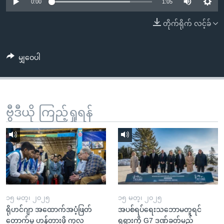
အ
0:00
1:05
သုတပဒေသာ အင်္ဂလိပ်စာ
ညွန်း
Learning English
တိုက်ရိုက် လင့်ခ်
စာမျက်နှာ
သို့
ဗွီအိုအေ လူမှုကွန်ယက်များ
ကျော်
မျှဝေပါ
ကြည့်
ရန်
ဘာသာစကားများ
ရှာဖွေ
ဗွီဒီယို ကြည့်ရှုရန်
ရန်
နေရာ
သို့
ကျော်
ရန်
၁၅ မတ္၊ ၂၀၂၅
၁၅ မတ္၊ ၂၀၂၅
ရိုဟင်ဂျာ အထောက်အပံ့ဖြတ်
အပစ်ရပ်ရေးသဘောမတူရင်
တောက်မှု ဟန့်တားဖို့ ကုလ
ရုရှားကို G7 ဒဏ်ခတ်မည်