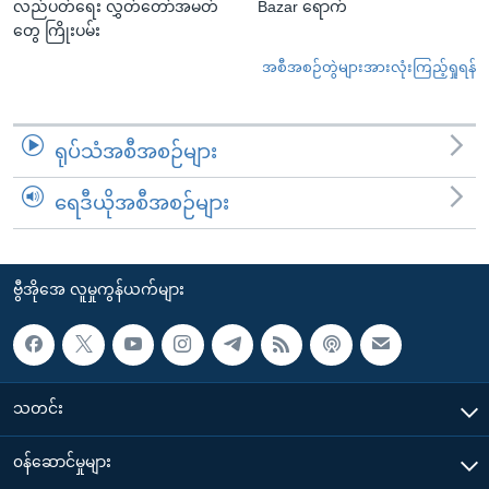
လည်ပတ်ရေး လွှတ်တော်အမတ်
Bazar ရောက်
တွေ ကြိုးပမ်း
အစီအစဉ်တွဲများအားလုံးကြည့်ရှုရန်
ရုပ်သံအစီအစဉ်များ
ရေဒီယိုအစီအစဉ်များ
ဗွီအိုအေ လူမှုကွန်ယက်များ
သတင်း
၀န်ဆောင်မှုများ