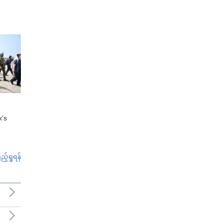
x's
်ရှုရန်