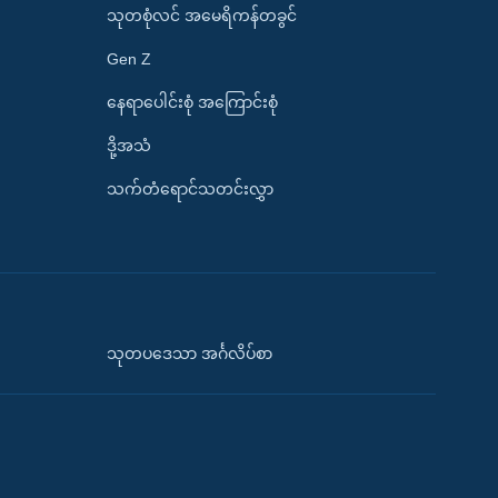
သုတစုံလင် အမေရိကန်တခွင်
Gen Z
နေရာပေါင်းစုံ အကြောင်းစုံ
ဒို့အသံ
သက်တံရောင်သတင်းလွှာ
သုတပဒေသာ အင်္ဂလိပ်စာ