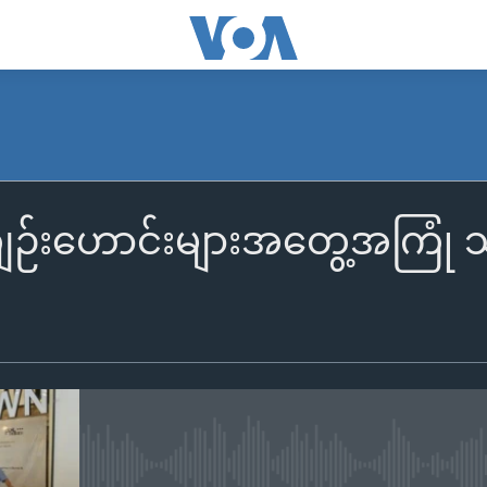
်/ကျဉ်းဟောင်းများအတွေ့အကြ
No media source currently availa