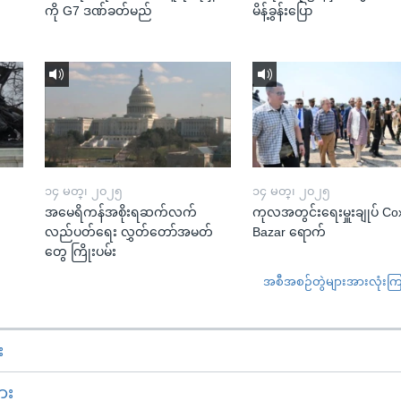
ကို G7 ဒဏ်ခတ်မည်
မိန့်ခွန်းပြော
၁၄ မတ္၊ ၂၀၂၅
၁၄ မတ္၊ ၂၀၂၅
အမေရိကန်အစိုးရဆက်လက်
ကုလအတွင်းရေးမှူးချုပ် Co
လည်ပတ်ရေး လွှတ်တော်အမတ်
Bazar ရောက်
တွေ ကြိုးပမ်း
အစီအစဉ်တွဲများအားလုံးကြည့
း
ား