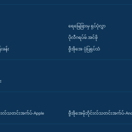
ရေမြေခြားမှ ရုပ်ပုံလွှာ
ပိုလီဂရပ်ဖ်.အင်ဖို
်းခန်း
ဗွီအိုအေ ပုံပြရုပ်သံ
း
ိုင်းလ်သတင်းအက်ပ်-Apple
ဗွီအိုအေမိုဘိုင်းလ်သတင်းအက်ပ်-An