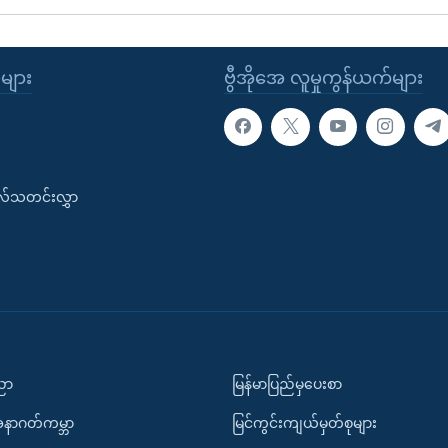
ုများ
ဗွီအိုအေ လူမှုကွန်ယက်များ
းလ်သတင်းလွှာ
ပညာ
မြန်မာပြည်မှပေးစာ
အနာဂတ်ကမ္ဘာ
မြင်ကွင်းကျယ်မှတ်စုများ