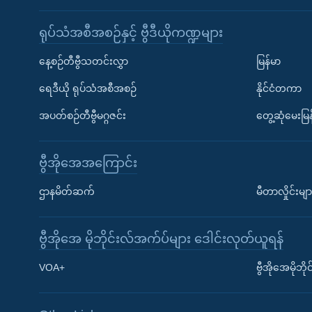
ရုပ်သံအစီအစဉ်နှင့် ဗွီဒီယိုကဏ္ဍများ
နေ့စဉ်တီဗွီသတင်းလွှာ
မြန်မာ
ရေဒီယို ရုပ်သံအစီအစဉ်
နိုင်ငံတကာ
အပတ်စဉ်တီဗွီမဂ္ဂဇင်း
တွေ့ဆုံမေးမြန
ဗွီအိုအေအကြောင်း
ဌာနမိတ်ဆက်
မီတာလှိုင်းမျာ
ဗွီအိုအေ မိုဘိုင်းလ်အက်ပ်များ ဒေါင်းလုတ်ယူရန်
Learning English
VOA+
ဗွီအိုအေမိုဘ
ဗွီအိုအေ လူမှုကွန်ယက်များ