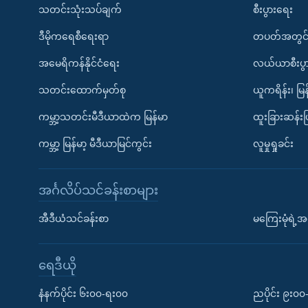
သတင်းသုံးသပ်ချက်
စီးပွားရေး
ဒီမိုကရေစီရေးရာ
တပတ်အတွင်
အမေရိကန်နိုင်ငံရေး
လယ်ယာစီးပွ
သတင်းထောက်မှတ်စု
ယူကရိန်း၊ မြန
ကမ္ဘာ့သတင်းမီဒီယာထဲက မြန်မာ
ထူးခြားဆန်း
ကမ္ဘာ့ မြန်မာ့ မီဒီယာမြင်ကွင်း
လူမှုရှုခင်း
အင်္ဂလိပ်သင်ခန်းစာများ
အီဒီယံသင်ခန်းစာ
မကြေးမုံရဲ့အင
ရေဒီယို
နံနက်ပိုင်း ၆း၀၀-ရး၀၀
ညပိုင်း ၉း၀