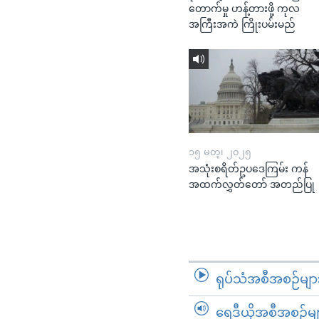
တောက်မှု ဟန့်တားဖို့ ကုလ
အကြီးအကဲ ကြိုးပမ်းမည်
၁၅ မတ္၊ ၂၀၂၅
အသုံးစရိတ်ဥပဒေကြမ်း ကန်
အထက်လွှတ်တော် အတည်ပြု
ရုပ်သံအစီအစဉ်မျာ
ရေဒီယိုအစီအစဉ်မျ