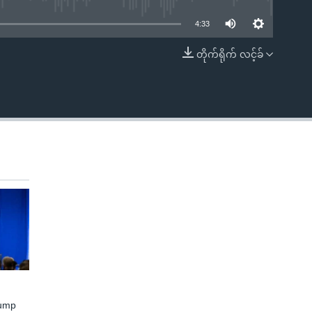
4:33
တိုက်ရိုက် လင့်ခ်
EMBED
rump