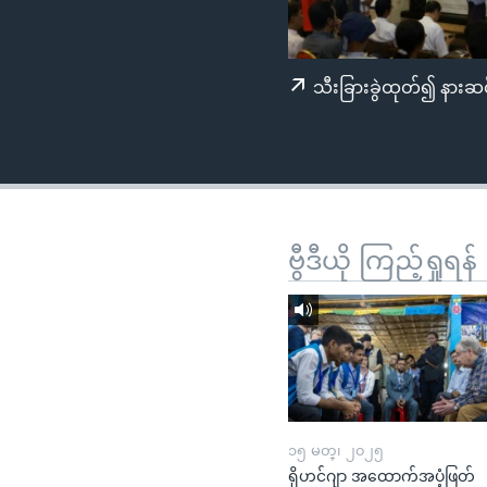
သုတပဒေသာ အင်္ဂလိပ်စာ
အ
ညွန်း
စာမျက်နှာ
သီးခြားခွဲထုတ်၍ နားဆင
သို့
ကျော်
ကြည့်
ရန်
ရှာဖွေ
ရန်
ဗွီဒီယို ကြည့်ရှုရန်
နေရာ
သို့
ကျော်
ရန်
၁၅ မတ္၊ ၂၀၂၅
ရိုဟင်ဂျာ အထောက်အပံ့ဖြတ်