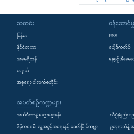
သတင်း
၀န်ဆောင်မှ
မြန်မာ
RSS
နိုင်ငံတကာ
ပေါ့ဒ်ကတ်စ်
အမေရိကန်
နေ့စဉ်အီးမေ
တရုတ်
အစ္စရေး-ပါလက်စတိုင်း
အပတ်စဉ်ကဏ္ဍများ
အယ်ဒီတာနဲ့ ဆွေးနွေးခန်း
သိပ္ပံနဲ့နည်း
ဒီမိုကရေစီ၊ လူ့အခွင့်အရေးနှင့် ခေတ်ပြိုင်ကမ္ဘာ
ဥတုရာသီနဲ့ 