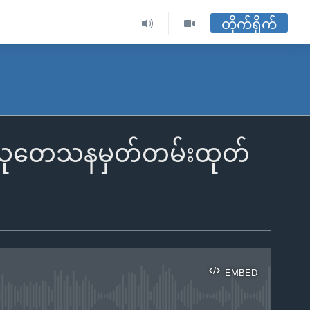
တိုက်ရိုက်
ုံ သုတေသနမှတ်တမ်းထုတ်
EMBED
ble