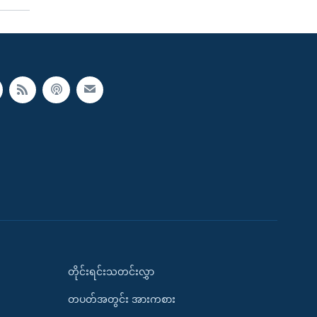
တိုင်းရင်းသတင်းလွှာ
တပတ်အတွင်း အားကစား