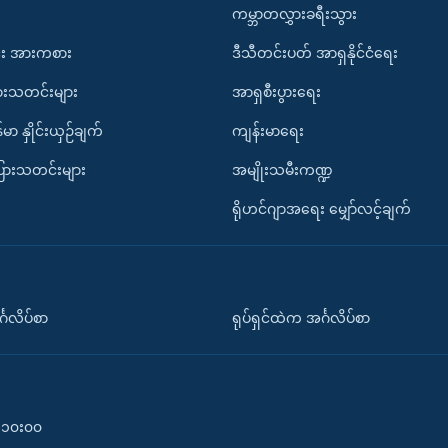
ကမ္ဘာတလွှားခရီးသွား
း အားကစား
ဒီသီတင်းပတ် အာရှနိုင်ငံရေး
ားသတင်းများ
အာရှစီးပွားရေး
်မာ နှိုင်းယှဉ်ချက်
ကျန်းမာရေး
ပြားသတင်းများ
အမျိုးသမီးကဏ္ဍ
ရိုဟင်ဂျာအရေး မျှော်လင့်ချက်
်္ဂလိပ်စာ
ရုပ်ရှင်ထဲက အင်္ဂလိပ်စာ
၀-၁၀း၀၀