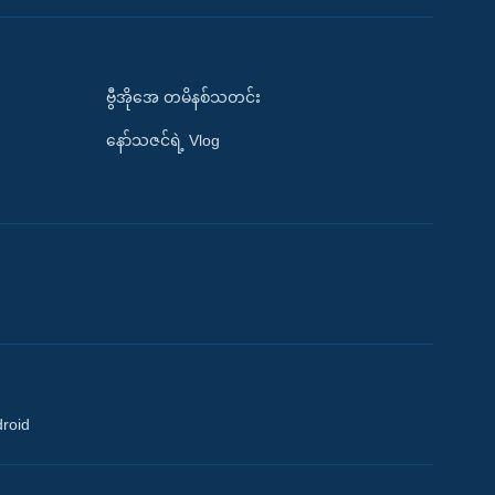
ဗွီအိုအေ တမိနစ်သတင်း
နော်သဇင်ရဲ့ Vlog
droid