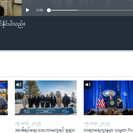
0:00
်နိုင်ပါသည်။
၁၅ မတ္၊ ၂၀၂၅
၁၅ မတ္၊ ၂၀၂၅
အပစ်ရပ်ရေးသဘောမတူရင် ရုရှား
တရားရေးဌာနမှာ သမ္မတ T