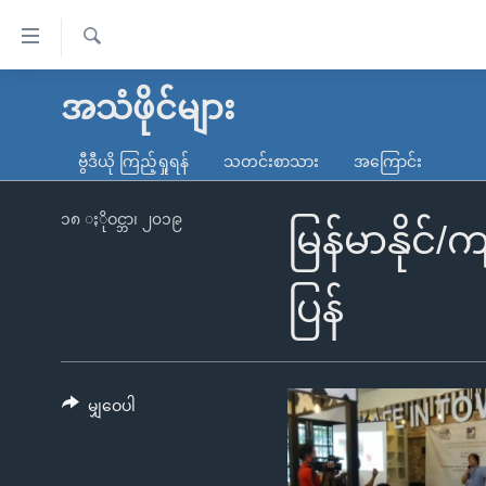
သုံး
ရ
ရှာဖွေ
လွယ်ကူ
မူလစာမျက်နှာ
အသံဖိုင်များ
ရ
စေ
မြန်မာ
လာ
ဗွီဒီယို ကြည့်ရှုရန်
သတင်းစာသား
အကြောင်း
သည့်
ဒ်
ကမ္ဘာ့သတင်းများ
Link
ဗွီဒီယို
နိုင်ငံတကာ
၁၈ ႏိုဝင္ဘာ၊ ၂၀၁၉
မြန်မာနိုင
များ
သတင်းလွတ်လပ်ခွင့်
အမေရိကန်
ပင်မ
ရပ်ဝန်းတခု လမ်းတခု အလွန်
တရုတ်
ပြန်
အကြောင်းအရာ
အင်္ဂလိပ်စာလေ့လာမယ်
အစ္စရေး-ပါလက်စတိုင်း
သို့
အပတ်စဉ်ကဏ္ဍများ
အမေရိကန်သုံးအီဒီယံ
ကျော်
ကြည့်
မျှဝေပါ
ရေဒီယိုနှင့်ရုပ်သံ အချက်အလက်များ
မကြေးမုံရဲ့ အင်္ဂလိပ်စာ
ရေဒီယို
ရန်
ရေဒီယို/တီဗွီအစီအစဉ်
ရုပ်ရှင်ထဲက အင်္ဂလိပ်စာ
တီဗွီ
ပင်မ