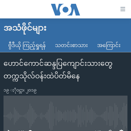
သုံး
ရ
လွယ်ကူ
အသံဖိုင်များ
မူလစာမျက်နှာ
စေ
မြန်မာ
ဗွီဒီယို ကြည့်ရှုရန်
သတင်းစာသား
အကြောင်း
သည့်
ကမ္ဘာ့သတင်းများ
Link
ဟောင်ကောင်ဆန္ဒပြကျောင်းသားတွေ
ဗွီဒီယို
နိုင်ငံတကာ
များ
သတင်းလွတ်လပ်ခွင့်
အမေရိကန်
တက္ကသိုလ်ဝန်းထဲပိတ်မိနေ
ပင်မ
ရပ်ဝန်းတခု လမ်းတခု အလွန်
တရုတ်
အကြောင်းအရာ
၁၉ ႏိုဝင္ဘာ၊ ၂၀၁၉
သို့
အင်္ဂလိပ်စာလေ့လာမယ်
အစ္စရေး-ပါလက်စတိုင်း
ကျော်
အပတ်စဉ်ကဏ္ဍများ
အမေရိကန်သုံးအီဒီယံ
ကြည့်
ရေဒီယိုနှင့်ရုပ်သံ အချက်အလက်များ
မကြေးမုံရဲ့ အင်္ဂလိပ်စာ
ရေဒီယို
ရန်
No media source currently available
ပင်မ
ရေဒီယို/တီဗွီအစီအစဉ်
ရုပ်ရှင်ထဲက အင်္ဂလိပ်စာ
တီဗွီ