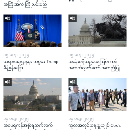
အကြီးအကဲ ကြိုးပမ်းမည်
၁၅ မတ္၊ ၂၀၂၅
၁၅ မတ္၊ ၂၀၂၅
တရားရေးဌာနမှာ သမ္မတ Trump
အသုံးစရိတ်ဥပဒေကြမ်း ကန်
မိန့်ခွန်းပြော
အထက်လွှတ်တော် အတည်ပြု
၁၄ မတ္၊ ၂၀၂၅
၁၄ မတ္၊ ၂၀၂၅
အမေရိကန်အစိုးရဆက်လက်
ကုလအတွင်းရေးမှူးချုပ် Cox's