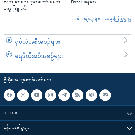
လည်ပတ်ရေး လွှတ်တော်အမတ်
Bazar ရောက်
တွေ ကြိုးပမ်း
အစီအစဉ်တွဲများအားလုံးကြည့်ရှုရန်
ရုပ်သံအစီအစဉ်များ
ရေဒီယိုအစီအစဉ်များ
ဗွီအိုအေ လူမှုကွန်ယက်များ
သတင်း
၀န်ဆောင်မှုများ