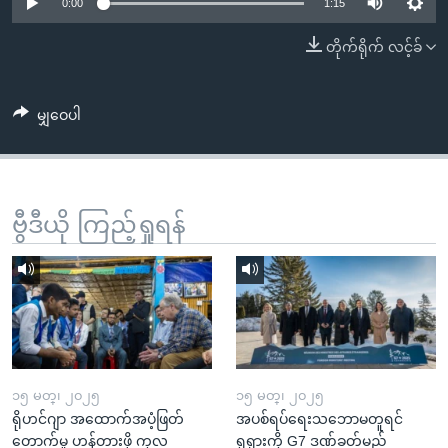
အ
0:00
1:15
သုတပဒေသာ အင်္ဂလိပ်စာ
ညွန်း
Learning English
တိုက်ရိုက် လင့်ခ်
စာမျက်နှာ
သို့
ဗွီအိုအေ လူမှုကွန်ယက်များ
ကျော်
မျှဝေပါ
ကြည့်
ရန်
ဘာသာစကားများ
ရှာဖွေ
ဗွီဒီယို ကြည့်ရှုရန်
ရန်
နေရာ
သို့
ကျော်
ရန်
၁၅ မတ္၊ ၂၀၂၅
၁၅ မတ္၊ ၂၀၂၅
ရိုဟင်ဂျာ အထောက်အပံ့ဖြတ်
အပစ်ရပ်ရေးသဘောမတူရင်
တောက်မှု ဟန့်တားဖို့ ကုလ
ရုရှားကို G7 ဒဏ်ခတ်မည်