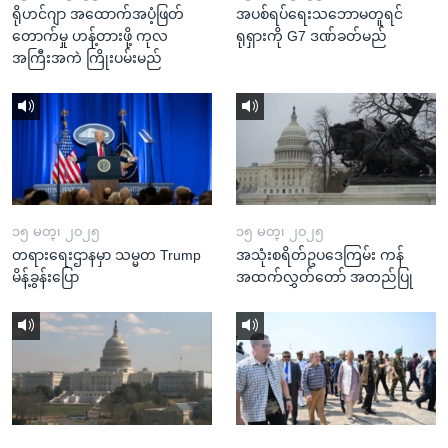
ရိုဟင်ဂျာ အထောက်အပံ့ဖြတ်
အပစ်ရပ်ရေးသဘောမတူရင်
တောက်မှု ဟန့်တားဖို့ ကုလ
ရုရှားကို G7 ဒဏ်ခတ်မည်
အကြီးအကဲ ကြိုးပမ်းမည်
၁၅ မတ္၊ ၂၀၂၅
၁၅ မတ္၊ ၂၀၂၅
တရားရေးဌာနမှာ သမ္မတ Trump
အသုံးစရိတ်ဥပဒေကြမ်း ကန်
မိန့်ခွန်းပြော
အထက်လွှတ်တော် အတည်ပြု