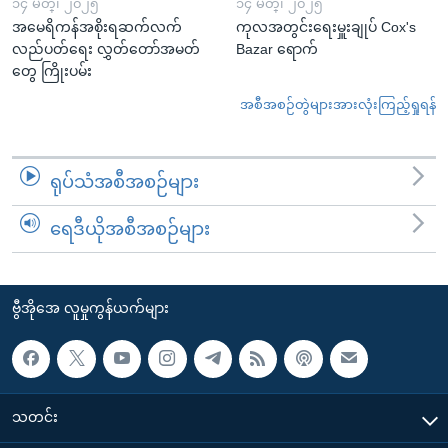
၁၄ မတ္၊ ၂၀၂၅
၁၄ မတ္၊ ၂၀၂၅
အမေရိကန်အစိုးရဆက်လက်
ကုလအတွင်းရေးမှူးချုပ် Cox's
လည်ပတ်ရေး လွှတ်တော်အမတ်
Bazar ရောက်
တွေ ကြိုးပမ်း
အစီအစဉ်တွဲများအားလုံးကြည့်ရှုရန်
ရုပ်သံအစီအစဉ်များ
ရေဒီယိုအစီအစဉ်များ
ဗွီအိုအေ လူမှုကွန်ယက်များ
သတင်း