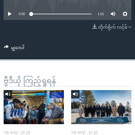
No media source currently available
အ
သုတပဒေသာ အင်္ဂလိပ်စာ
ညွန်း
Learning English
0:00
1:01
စာမျက်နှာ
သို့
ဗွီအိုအေ လူမှုကွန်ယက်များ
တိုက်ရိုက် လင့်ခ်
ကျော်
ကြည့်
မျှဝေပါ
ရန်
ဘာသာစကားများ
ရှာဖွေ
ရန်
နေရာ
ဗွီဒီယို ကြည့်ရှုရန်
သို့
ကျော်
ရန်
၁၅ မတ္၊ ၂၀၂၅
၁၅ မတ္၊ ၂၀၂၅