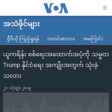
သုံး
ရ
လွယ်ကူ
အသံဖိုင်များ
မူလစာမျက်နှာ
စေ
မြန်မာ
ဗွီဒီယို ကြည့်ရှုရန်
သတင်းစာသား
အကြောင်း
သည့်
ကမ္ဘာ့သတင်းများ
Link
ယူကရိန်း စစ်ရေးအထောက်အပံ့ကို သမ္မတ
ဗွီဒီယို
နိုင်ငံတကာ
များ
သတင်းလွတ်လပ်ခွင့်
အမေရိကန်
Trump နိုင်ငံရေး အကျိုးအတွက် သုံးခဲ့
ပင်မ
ရပ်ဝန်းတခု လမ်းတခု အလွန်
တရုတ်
အကြောင်းအရာ
သလား
သို့
အင်္ဂလိပ်စာလေ့လာမယ်
အစ္စရေး-ပါလက်စတိုင်း
ကျော်
၂၁ ႏိုဝင္ဘာ၊ ၂၀၁၉
အပတ်စဉ်ကဏ္ဍများ
အမေရိကန်သုံးအီဒီယံ
ကြည့်
ရေဒီယိုနှင့်ရုပ်သံ အချက်အလက်များ
မကြေးမုံရဲ့ အင်္ဂလိပ်စာ
ရေဒီယို
ရန်
ပင်မ
ရေဒီယို/တီဗွီအစီအစဉ်
ရုပ်ရှင်ထဲက အင်္ဂလိပ်စာ
တီဗွီ