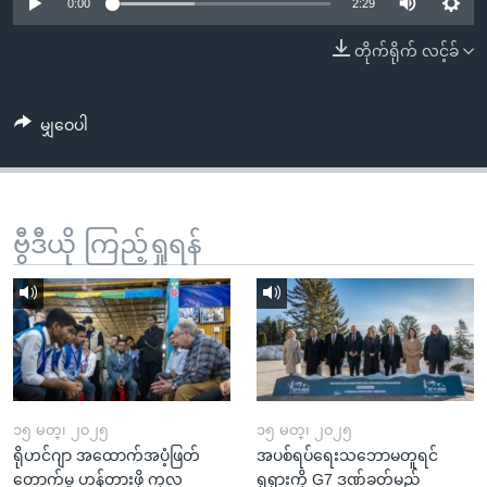
အ
0:00
2:29
သုတပဒေသာ အင်္ဂလိပ်စာ
ညွန်း
Learning English
တိုက်ရိုက် လင့်ခ်
စာမျက်နှာ
သို့
ဗွီအိုအေ လူမှုကွန်ယက်များ
ကျော်
မျှဝေပါ
ကြည့်
ရန်
ဘာသာစကားများ
ရှာဖွေ
ဗွီဒီယို ကြည့်ရှုရန်
ရန်
နေရာ
သို့
ကျော်
ရန်
၁၅ မတ္၊ ၂၀၂၅
၁၅ မတ္၊ ၂၀၂၅
ရိုဟင်ဂျာ အထောက်အပံ့ဖြတ်
အပစ်ရပ်ရေးသဘောမတူရင်
တောက်မှု ဟန့်တားဖို့ ကုလ
ရုရှားကို G7 ဒဏ်ခတ်မည်