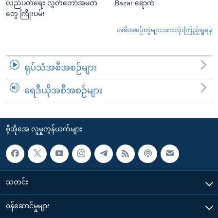
လည်ပတ်ရေး လွှတ်တော်အမတ်
Bazar ရောက်
တွေ ကြိုးပမ်း
အစီအစဉ်တွဲများအားလုံးကြည့်ရှုရန်
ရုပ်သံအစီအစဉ်များ
ရေဒီယိုအစီအစဉ်များ
ဗွီအိုအေ လူမှုကွန်ယက်များ
သတင်း
၀န်ဆောင်မှုများ