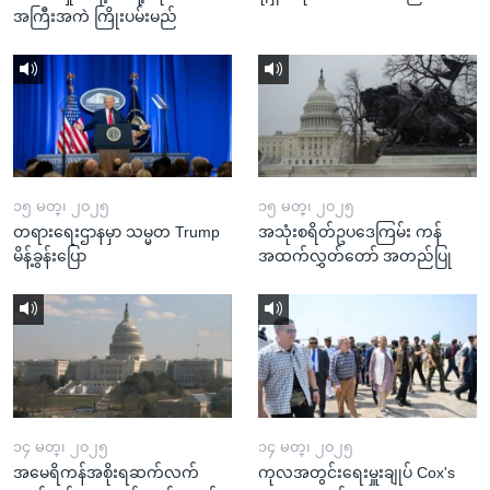
အကြီးအကဲ ကြိုးပမ်းမည်
၁၅ မတ္၊ ၂၀၂၅
၁၅ မတ္၊ ၂၀၂၅
တရားရေးဌာနမှာ သမ္မတ Trump
အသုံးစရိတ်ဥပဒေကြမ်း ကန်
မိန့်ခွန်းပြော
အထက်လွှတ်တော် အတည်ပြု
၁၄ မတ္၊ ၂၀၂၅
၁၄ မတ္၊ ၂၀၂၅
အမေရိကန်အစိုးရဆက်လက်
ကုလအတွင်းရေးမှူးချုပ် Cox's