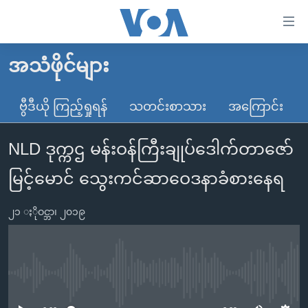
သုံး
ရ
လွယ်ကူ
အသံဖိုင်များ
မူလစာမျက်နှာ
စေ
မြန်မာ
ဗွီဒီယို ကြည့်ရှုရန်
သတင်းစာသား
အကြောင်း
သည့်
ကမ္ဘာ့သတင်းများ
Link
NLD ဒုက္ကဌ မန်းဝန်ကြီးချုပ်ဒေါက်တာဇော်
ဗွီဒီယို
နိုင်ငံတကာ
များ
သတင်းလွတ်လပ်ခွင့်
အမေရိကန်
မြင့်မောင် သွေးကင်ဆာဝေဒနာခံစားနေရ
ပင်မ
ရပ်ဝန်းတခု လမ်းတခု အလွန်
တရုတ်
အကြောင်းအရာ
၂၁ ႏိုဝင္ဘာ၊ ၂၀၁၉
သို့
အင်္ဂလိပ်စာလေ့လာမယ်
အစ္စရေး-ပါလက်စတိုင်း
ကျော်
အပတ်စဉ်ကဏ္ဍများ
အမေရိကန်သုံးအီဒီယံ
ကြည့်
ရေဒီယိုနှင့်ရုပ်သံ အချက်အလက်များ
မကြေးမုံရဲ့ အင်္ဂလိပ်စာ
ရေဒီယို
ရန်
No media source currently available
ပင်မ
ရေဒီယို/တီဗွီအစီအစဉ်
ရုပ်ရှင်ထဲက အင်္ဂလိပ်စာ
တီဗွီ