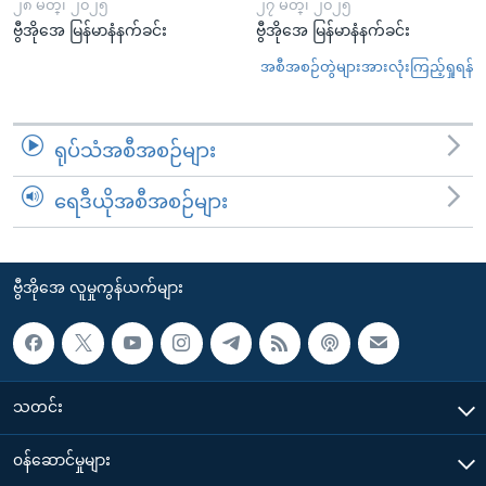
၂၈ မတ္၊ ၂၀၂၅
၂၇ မတ္၊ ၂၀၂၅
ဗွီအိုအေ မြန်မာနံနက်ခင်း
ဗွီအိုအေ မြန်မာနံနက်ခင်း
အစီအစဉ်တွဲများအားလုံးကြည့်ရှုရန်
ရုပ်သံအစီအစဉ်များ
ရေဒီယိုအစီအစဉ်များ
ဗွီအိုအေ လူမှုကွန်ယက်များ
သတင်း
၀န်ဆောင်မှုများ