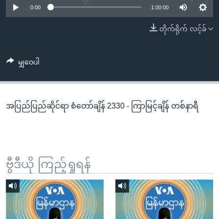
အ
0:00
1:00:00
သုတပဒေသာ အင်္ဂလိပ်စာ
ညွန်း
Learning English
တိုက်ရိုက် လင့်ခ်
စာမျက်နှာ
သို့
ဗွီအိုအေ လူမှုကွန်ယက်များ
ကျော်
မျှဝေပါ
ကြည့်
ရန်
ဘာသာစကားများ
ရှာဖွေ
အပြည်ပြည်ဆိုင်ရာ စံတော်ချိန် 2330 - ကြာမြင့်ချိန် တစ်နာရီ
ရန်
နေရာ
သို့
ကျော်
ရန်
ဗွီဒီယို ကြည့်ရှုရန်