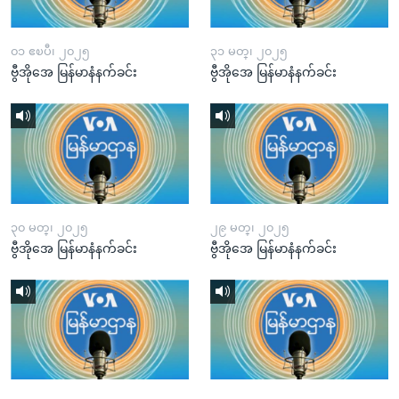
၀၁ ဧၿပီ၊ ၂၀၂၅
၃၁ မတ္၊ ၂၀၂၅
ဗွီအိုအေ မြန်မာနံနက်ခင်း
ဗွီအိုအေ မြန်မာနံနက်ခင်း
၃၀ မတ္၊ ၂၀၂၅
၂၉ မတ္၊ ၂၀၂၅
ဗွီအိုအေ မြန်မာနံနက်ခင်း
ဗွီအိုအေ မြန်မာနံနက်ခင်း