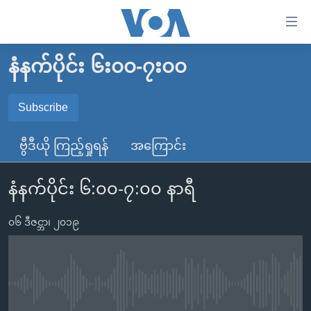
သုံး
ရ
လွယ်ကူ
နံနက်ပိုင်း ၆း၀၀-၇း၀၀
မူလစာမျက်နှာ
စေ
မြန်မာ
Subscribe
သည့်
SUBSCRIBE
ကမ္ဘာ့သတင်းများ
Link
ဗွီဒီယို ကြည့်ရှုရန်
အကြောင်း
ဗွီဒီယို
နိုင်ငံတကာ
များ
Spotify
သတင်းလွတ်လပ်ခွင့်
အမေရိကန်
ပင်မ
နံနက်ပိုင်း ၆:၀၀-၇:၀၀ နာရီ
ရပ်ဝန်းတခု လမ်းတခု အလွန်
တရုတ်
အကြောင်းအရာ
ရယူရန်
သို့
၀၆ ဒီဇင္ဘာ၊ ၂၀၁၉
အင်္ဂလိပ်စာလေ့လာမယ်
အစ္စရေး-ပါလက်စတိုင်း
ကျော်
အပတ်စဉ်ကဏ္ဍများ
အမေရိကန်သုံးအီဒီယံ
ကြည့်
ရေဒီယိုနှင့်ရုပ်သံ အချက်အလက်များ
မကြေးမုံရဲ့ အင်္ဂလိပ်စာ
ရေဒီယို
ရန်
No media source currently available
ပင်မ
ရေဒီယို/တီဗွီအစီအစဉ်
ရုပ်ရှင်ထဲက အင်္ဂလိပ်စာ
တီဗွီ