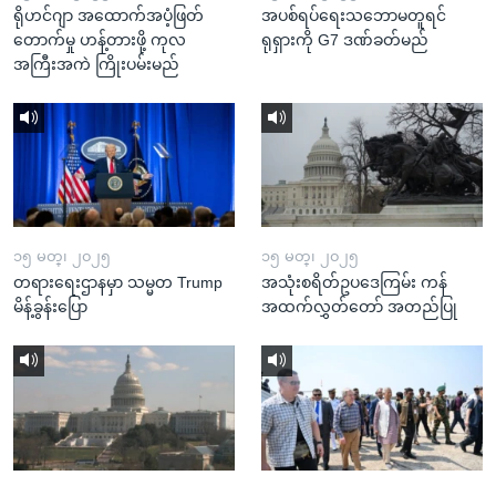
ရိုဟင်ဂျာ အထောက်အပံ့ဖြတ်
အပစ်ရပ်ရေးသဘောမတူရင်
တောက်မှု ဟန့်တားဖို့ ကုလ
ရုရှားကို G7 ဒဏ်ခတ်မည်
အကြီးအကဲ ကြိုးပမ်းမည်
၁၅ မတ္၊ ၂၀၂၅
၁၅ မတ္၊ ၂၀၂၅
တရားရေးဌာနမှာ သမ္မတ Trump
အသုံးစရိတ်ဥပဒေကြမ်း ကန်
မိန့်ခွန်းပြော
အထက်လွှတ်တော် အတည်ပြု