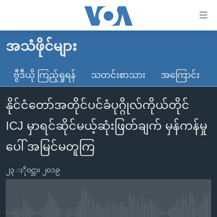
သုံး
ရ
လွယ်ကူ
အသံဖိုင်များ
မူလစာမျက်နှာ
စေ
မြန်မာ
ဗွီဒီယို ကြည့်ရှုရန်
သတင်းစာသား
အကြောင်း
သည့်
ကမ္ဘာ့သတင်းများ
Link
နိုင်ငံတော်အတိုင်ပင်ခံပုဂ္ဂိုလ်ကိုယ်တိုင်
ဗွီဒီယို
နိုင်ငံတကာ
များ
သတင်းလွတ်လပ်ခွင့်
အမေရိကန်
ICJ မှာရင်ဆိုင်မယ့်ဆုံးဖြတ်ချက် မှန်ကန်မှု
ပင်မ
ရပ်ဝန်းတခု လမ်းတခု အလွန်
တရုတ်
အကြောင်းအရာ
ပေါ် အမြင်မတူကြ
သို့
အင်္ဂလိပ်စာလေ့လာမယ်
အစ္စရေး-ပါလက်စတိုင်း
ကျော်
၂၃ ႏိုဝင္ဘာ၊ ၂၀၁၉
အပတ်စဉ်ကဏ္ဍများ
အမေရိကန်သုံးအီဒီယံ
ကြည့်
ရေဒီယိုနှင့်ရုပ်သံ အချက်အလက်များ
မကြေးမုံရဲ့ အင်္ဂလိပ်စာ
ရေဒီယို
ရန်
ပင်မ
ရေဒီယို/တီဗွီအစီအစဉ်
ရုပ်ရှင်ထဲက အင်္ဂလိပ်စာ
တီဗွီ