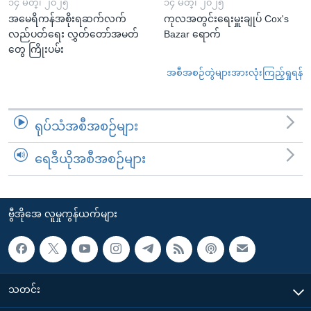
၁၄ မတ္၊ ၂၀၂၅
၁၄ မတ္၊ ၂၀၂၅
အမေရိကန်အစိုးရဆက်လက်
ကုလအတွင်းရေးမှူးချုပ် Cox's
လည်ပတ်ရေး လွှတ်တော်အမတ်
Bazar ရောက်
တွေ ကြိုးပမ်း
အစီအစဉ်တွဲများအားလုံးကြည့်ရှုရန်
ရုပ်သံအစီအစဉ်များ
ရေဒီယိုအစီအစဉ်များ
ဗွီအိုအေ လူမှုကွန်ယက်များ
သတင်း