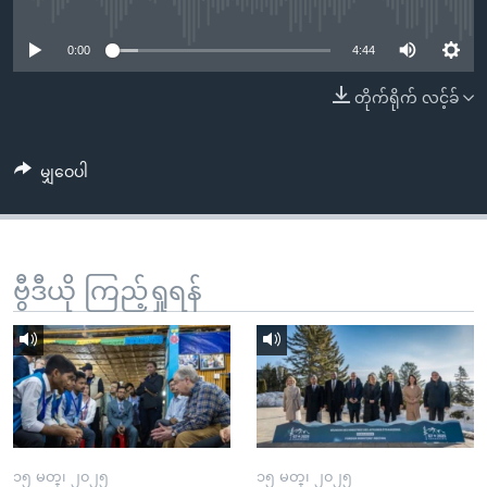
No media source currently available
အ
သုတပဒေသာ အင်္ဂလိပ်စာ
ညွန်း
Learning English
0:00
4:44
စာမျက်နှာ
သို့
ဗွီအိုအေ လူမှုကွန်ယက်များ
တိုက်ရိုက် လင့်ခ်
ကျော်
ကြည့်
မျှဝေပါ
ရန်
ဘာသာစကားများ
ရှာဖွေ
ရန်
နေရာ
ဗွီဒီယို ကြည့်ရှုရန်
သို့
ကျော်
ရန်
၁၅ မတ္၊ ၂၀၂၅
၁၅ မတ္၊ ၂၀၂၅