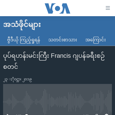
သုံး
ရ
လွယ်ကူ
အသံဖိုင်များ
မူလစာမျက်နှာ
စေ
မြန်မာ
ဗွီဒီယို ကြည့်ရှုရန်
သတင်းစာသား
အကြောင်း
သည့်
ကမ္ဘာ့သတင်းများ
Link
ပုပ်ရဟန်းမင်းကြီး Francis ဂျပန်ခရီးစဉ်
ဗွီဒီယို
နိုင်ငံတကာ
များ
သတင်းလွတ်လပ်ခွင့်
အမေရိကန်
စတင်
ပင်မ
ရပ်ဝန်းတခု လမ်းတခု အလွန်
တရုတ်
အကြောင်းအရာ
၂၃ ႏိုဝင္ဘာ၊ ၂၀၁၉
သို့
အင်္ဂလိပ်စာလေ့လာမယ်
အစ္စရေး-ပါလက်စတိုင်း
ကျော်
အပတ်စဉ်ကဏ္ဍများ
အမေရိကန်သုံးအီဒီယံ
ကြည့်
ရေဒီယိုနှင့်ရုပ်သံ အချက်အလက်များ
မကြေးမုံရဲ့ အင်္ဂလိပ်စာ
ရေဒီယို
ရန်
No media source currently available
ပင်မ
ရေဒီယို/တီဗွီအစီအစဉ်
ရုပ်ရှင်ထဲက အင်္ဂလိပ်စာ
တီဗွီ