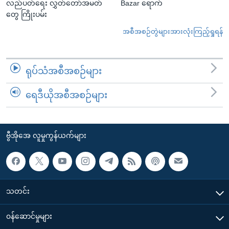
လည်ပတ်ရေး လွှတ်တော်အမတ်
Bazar ရောက်
တွေ ကြိုးပမ်း
အစီအစဉ်တွဲများအားလုံးကြည့်ရှုရန်
ရုပ်သံအစီအစဉ်များ
ရေဒီယိုအစီအစဉ်များ
ဗွီအိုအေ လူမှုကွန်ယက်များ
သတင်း
၀န်ဆောင်မှုများ