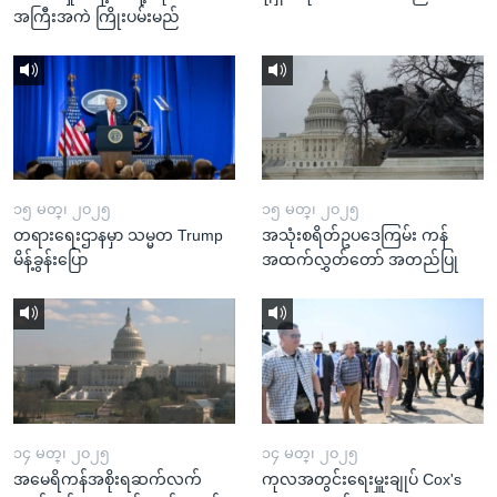
အကြီးအကဲ ကြိုးပမ်းမည်
၁၅ မတ္၊ ၂၀၂၅
၁၅ မတ္၊ ၂၀၂၅
တရားရေးဌာနမှာ သမ္မတ Trump
အသုံးစရိတ်ဥပဒေကြမ်း ကန်
မိန့်ခွန်းပြော
အထက်လွှတ်တော် အတည်ပြု
၁၄ မတ္၊ ၂၀၂၅
၁၄ မတ္၊ ၂၀၂၅
အမေရိကန်အစိုးရဆက်လက်
ကုလအတွင်းရေးမှူးချုပ် Cox's