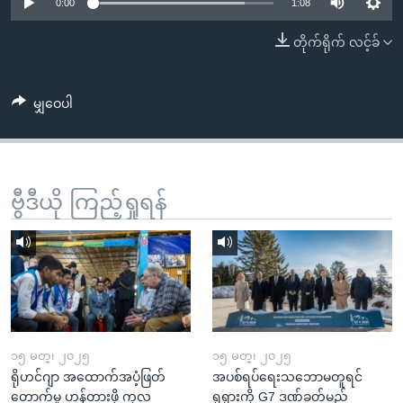
အ
0:00
1:08
သုတပဒေသာ အင်္ဂလိပ်စာ
ညွန်း
Learning English
တိုက်ရိုက် လင့်ခ်
စာမျက်နှာ
သို့
ဗွီအိုအေ လူမှုကွန်ယက်များ
ကျော်
မျှဝေပါ
ကြည့်
ရန်
ဘာသာစကားများ
ရှာဖွေ
ဗွီဒီယို ကြည့်ရှုရန်
ရန်
နေရာ
သို့
ကျော်
ရန်
၁၅ မတ္၊ ၂၀၂၅
၁၅ မတ္၊ ၂၀၂၅
ရိုဟင်ဂျာ အထောက်အပံ့ဖြတ်
အပစ်ရပ်ရေးသဘောမတူရင်
တောက်မှု ဟန့်တားဖို့ ကုလ
ရုရှားကို G7 ဒဏ်ခတ်မည်