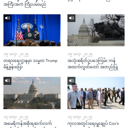
အကြီးအကဲ ကြိုးပမ်းမည်
၁၅ မတ္၊ ၂၀၂၅
၁၅ မတ္၊ ၂၀၂၅
တရားရေးဌာနမှာ သမ္မတ Trump
အသုံးစရိတ်ဥပဒေကြမ်း ကန်
မိန့်ခွန်းပြော
အထက်လွှတ်တော် အတည်ပြု
၁၄ မတ္၊ ၂၀၂၅
၁၄ မတ္၊ ၂၀၂၅
အမေရိကန်အစိုးရဆက်လက်
ကုလအတွင်းရေးမှူးချုပ် Cox's