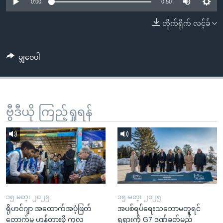
အ
0:00
0:50
သုတပဒေသာ အင်္ဂလိပ်စာ
ညွန်း
Learning English
တိုက်ရိုက် လင့်ခ်
စာမျက်နှာ
သို့
ဗွီအိုအေ လူမှုကွန်ယက်များ
ကျော်
မျှဝေပါ
ကြည့်
ရန်
ဘာသာစကားများ
ရှာဖွေ
ဗွီဒီယို ကြည့်ရှုရန်
ရန်
နေရာ
သို့
ကျော်
ရန်
၁၅ မတ္၊ ၂၀၂၅
၁၅ မတ္၊ ၂၀၂၅
ရိုဟင်ဂျာ အထောက်အပံ့ဖြတ်
အပစ်ရပ်ရေးသဘောမတူရင်
တောက်မှု ဟန့်တားဖို့ ကုလ
ရုရှားကို G7 ဒဏ်ခတ်မည်