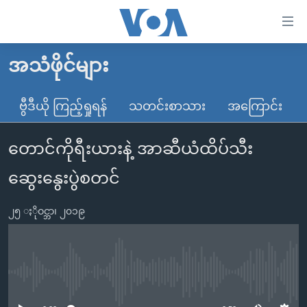
သုံး
ရ
လွယ်ကူ
အသံဖိုင်များ
မူလစာမျက်နှာ
စေ
မြန်မာ
ဗွီဒီယို ကြည့်ရှုရန်
သတင်းစာသား
အကြောင်း
သည့်
ကမ္ဘာ့သတင်းများ
Link
တောင်ကိုရီးယားနဲ့ အာဆီယံထိပ်သီး
ဗွီဒီယို
နိုင်ငံတကာ
များ
သတင်းလွတ်လပ်ခွင့်
အမေရိကန်
ဆွေးနွေးပွဲစတင်
ပင်မ
ရပ်ဝန်းတခု လမ်းတခု အလွန်
တရုတ်
အကြောင်းအရာ
၂၅ ႏိုဝင္ဘာ၊ ၂၀၁၉
သို့
အင်္ဂလိပ်စာလေ့လာမယ်
အစ္စရေး-ပါလက်စတိုင်း
ကျော်
အပတ်စဉ်ကဏ္ဍများ
အမေရိကန်သုံးအီဒီယံ
ကြည့်
ရေဒီယိုနှင့်ရုပ်သံ အချက်အလက်များ
မကြေးမုံရဲ့ အင်္ဂလိပ်စာ
ရေဒီယို
ရန်
No media source currently available
ပင်မ
ရေဒီယို/တီဗွီအစီအစဉ်
ရုပ်ရှင်ထဲက အင်္ဂလိပ်စာ
တီဗွီ