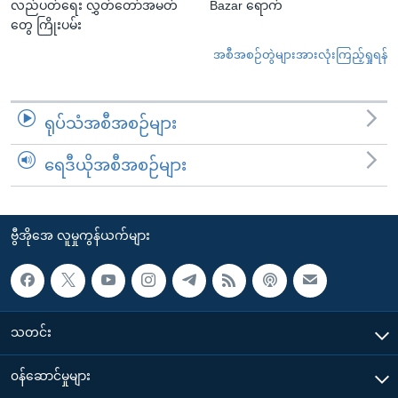
လည်ပတ်ရေး လွှတ်တော်အမတ်
Bazar ရောက်
တွေ ကြိုးပမ်း
အစီအစဉ်တွဲများအားလုံးကြည့်ရှုရန်
ရုပ်သံအစီအစဉ်များ
ရေဒီယိုအစီအစဉ်များ
ဗွီအိုအေ လူမှုကွန်ယက်များ
သတင်း
၀န်ဆောင်မှုများ