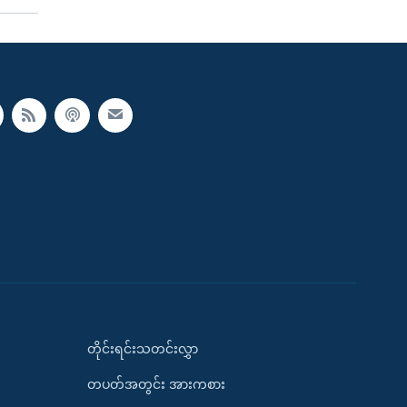
တိုင်းရင်းသတင်းလွှာ
တပတ်အတွင်း အားကစား