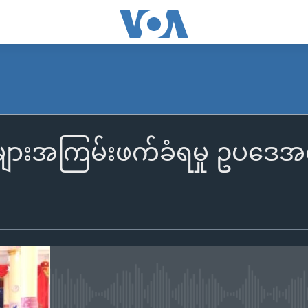
များအကြမ်းဖက်ခံရမှု ဥပဒေအရ
No media source currently availa