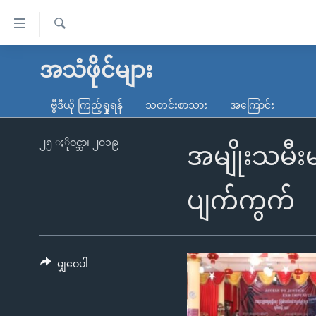
သုံး
ရ
ရှာဖွေ
လွယ်ကူ
မူလစာမျက်နှာ
အသံဖိုင်များ
ရ
စေ
မြန်မာ
လာ
ဗွီဒီယို ကြည့်ရှုရန်
သတင်းစာသား
အကြောင်း
သည့်
ဒ်
ကမ္ဘာ့သတင်းများ
Link
ဗွီဒီယို
နိုင်ငံတကာ
၂၅ ႏိုဝင္ဘာ၊ ၂၀၁၉
အမျိုးသမီး
များ
သတင်းလွတ်လပ်ခွင့်
အမေရိကန်
ပင်မ
ရပ်ဝန်းတခု လမ်းတခု အလွန်
တရုတ်
ပျက်ကွက်
အကြောင်းအရာ
အင်္ဂလိပ်စာလေ့လာမယ်
အစ္စရေး-ပါလက်စတိုင်း
သို့
အပတ်စဉ်ကဏ္ဍများ
အမေရိကန်သုံးအီဒီယံ
ကျော်
ကြည့်
မျှဝေပါ
ရေဒီယိုနှင့်ရုပ်သံ အချက်အလက်များ
မကြေးမုံရဲ့ အင်္ဂလိပ်စာ
ရေဒီယို
ရန်
ရေဒီယို/တီဗွီအစီအစဉ်
ရုပ်ရှင်ထဲက အင်္ဂလိပ်စာ
တီဗွီ
ပင်မ