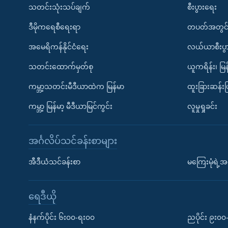
သတင်းသုံးသပ်ချက်
စီးပွားရေး
ဒီမိုကရေစီရေးရာ
တပတ်အတွင်
အမေရိကန်နိုင်ငံရေး
လယ်ယာစီးပွ
သတင်းထောက်မှတ်စု
ယူကရိန်း၊ မြန
ကမ္ဘာ့သတင်းမီဒီယာထဲက မြန်မာ
ထူးခြားဆန်း
ကမ္ဘာ့ မြန်မာ့ မီဒီယာမြင်ကွင်း
လူမှုရှုခင်း
အင်္ဂလိပ်သင်ခန်းစာများ
အီဒီယံသင်ခန်းစာ
မကြေးမုံရဲ့အင
ရေဒီယို
နံနက်ပိုင်း ၆း၀၀-ရး၀၀
ညပိုင်း ၉း၀