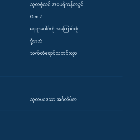
သုတစုံလင် အမေရိကန်တခွင်
Gen Z
နေရာပေါင်းစုံ အကြောင်းစုံ
ဒို့အသံ
သက်တံရောင်သတင်းလွှာ
သုတပဒေသာ အင်္ဂလိပ်စာ