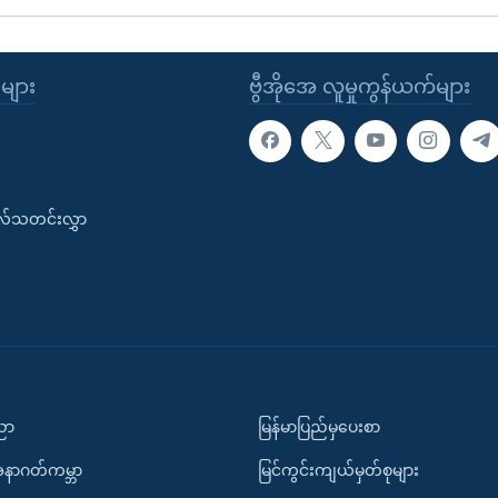
ုများ
ဗွီအိုအေ လူမှုကွန်ယက်များ
းလ်သတင်းလွှာ
ပညာ
မြန်မာပြည်မှပေးစာ
အနာဂတ်ကမ္ဘာ
မြင်ကွင်းကျယ်မှတ်စုများ