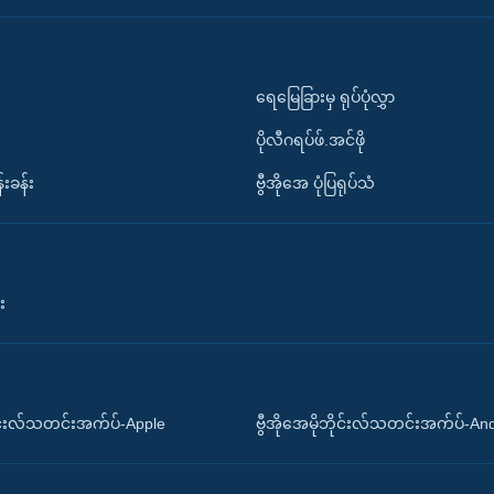
ရေမြေခြားမှ ရုပ်ပုံလွှာ
ပိုလီဂရပ်ဖ်.အင်ဖို
်းခန်း
ဗွီအိုအေ ပုံပြရုပ်သံ
း
ိုင်းလ်သတင်းအက်ပ်-Apple
ဗွီအိုအေမိုဘိုင်းလ်သတင်းအက်ပ်-An