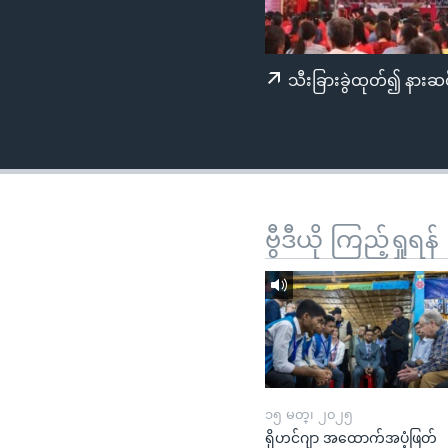
သုတပဒေသာ အင်္ဂလိပ်စာ
အ
ညွန်း
စာမျက်နှာ
သီးခြားခွဲထုတ်၍ နားဆင
သို့
ကျော်
ကြည့်
ရန်
ရှာဖွေ
ရန်
ဗွီဒီယို ကြည့်ရှုရန်
နေရာ
သို့
ကျော်
ရန်
၁၅ မတ္၊ ၂၀၂၅
ရိုဟင်ဂျာ အထောက်အပံ့ဖြတ်