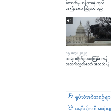
တောက်မှု ဟန့်တားဖို့ ကုလ
အကြီးအကဲ ကြိုးပမ်းမည်
၁၅ မတ္၊ ၂၀၂၅
အသုံးစရိတ်ဥပဒေကြမ်း ကန်
အထက်လွှတ်တော် အတည်ပြု
ရုပ်သံအစီအစဉ်မျာ
ရေဒီယိုအစီအစဉ်မျ