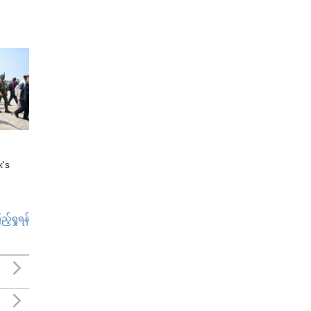
x's
်ရှုရန်