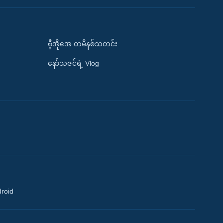
ဗွီအိုအေ တမိနစ်သတင်း
နော်သဇင်ရဲ့ Vlog
droid