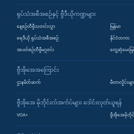
ရုပ်သံအစီအစဉ်နှင့် ဗွီဒီယိုကဏ္ဍများ
နေ့စဉ်တီဗွီသတင်းလွှာ
မြန်မာ
ရေဒီယို ရုပ်သံအစီအစဉ်
နိုင်ငံတကာ
အပတ်စဉ်တီဗွီမဂ္ဂဇင်း
တွေ့ဆုံမေးမြန
ဗွီအိုအေအကြောင်း
ဌာနမိတ်ဆက်
မီတာလှိုင်းမျာ
ဗွီအိုအေ မိုဘိုင်းလ်အက်ပ်များ ဒေါင်းလုတ်ယူရန်
Learning English
VOA+
ဗွီအိုအေမိုဘ
ဗွီအိုအေ လူမှုကွန်ယက်များ