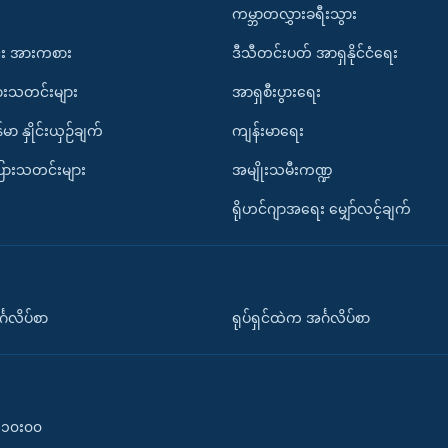
ကမ္ဘာတလွှားခရီးသွား
း အားကစား
ဒီသီတင်းပတ် အာရှနိုင်ငံရေး
ားသတင်းများ
အာရှစီးပွားရေး
်မာ နှိုင်းယှဉ်ချက်
ကျန်းမာရေး
ပြားသတင်းများ
အမျိုးသမီးကဏ္ဍ
ရိုဟင်ဂျာအရေး မျှော်လင့်ချက်
်္ဂလိပ်စာ
ရုပ်ရှင်ထဲက အင်္ဂလိပ်စာ
၀-၁၀း၀၀