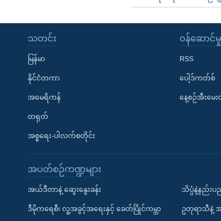
သတင်း
၀န်ဆောင်မှ
မြန်မာ
RSS
နိုင်ငံတကာ
ပေါ့ဒ်ကတ်စ်
အမေရိကန်
နေ့စဉ်အီးမေ
တရုတ်
အစ္စရေး-ပါလက်စတိုင်း
အပတ်စဉ်ကဏ္ဍများ
အယ်ဒီတာနဲ့ ဆွေးနွေးခန်း
သိပ္ပံနဲ့နည်း
ဒီမိုကရေစီ၊ လူ့အခွင့်အရေးနှင့် ခေတ်ပြိုင်ကမ္ဘာ
ဥတုရာသီနဲ့ 