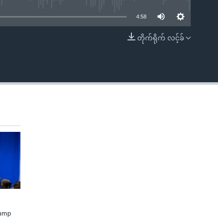
4:58
တိုက်ရိုက် လင့်ခ်
EMBED
rump