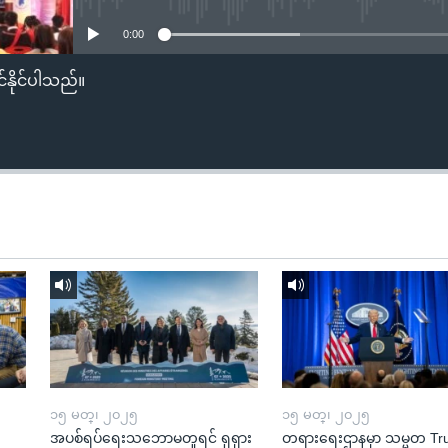
0:00
်နိုင်ပါသည်။
၁၅ မတ္၊ ၂၀၂၅
၁၅ မတ္၊ ၂၀၂၅
အပစ်ရပ်ရေးသဘောမတူရင် ရုရှား
တရားရေးဌာနမှာ သမ္မတ T