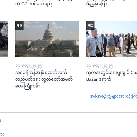
ကို G7 ဒဏ်ခတ်မည်
မိန့်ခွန်းပြော
၁၄ မတ္၊ ၂၀၂၅
၁၄ မတ္၊ ၂၀၂၅
အမေရိကန်အစိုးရဆက်လက်
ကုလအတွင်းရေးမှူးချုပ် Co
လည်ပတ်ရေး လွှတ်တော်အမတ်
Bazar ရောက်
တွေ ကြိုးပမ်း
အစီအစဉ်တွဲများအားလုံးကြည့
း
ား