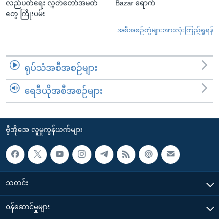
လည်ပတ်ရေး လွှတ်တော်အမတ်
Bazar ရောက်
တွေ ကြိုးပမ်း
အစီအစဉ်တွဲများအားလုံးကြည့်ရှုရန်
ရုပ်သံအစီအစဉ်များ
ရေဒီယိုအစီအစဉ်များ
ဗွီအိုအေ လူမှုကွန်ယက်များ
သတင်း
၀န်ဆောင်မှုများ