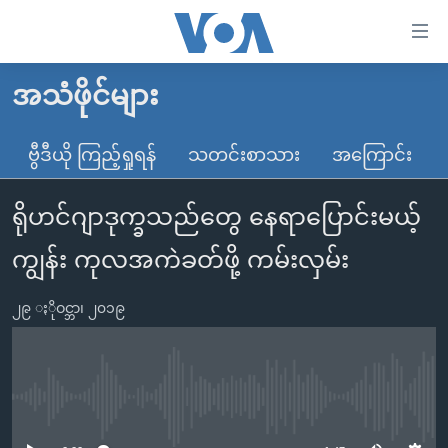
သုံး
ရ
လွယ်ကူ
အသံဖိုင်များ
မူလစာမျက်နှာ
စေ
မြန်မာ
ဗွီဒီယို ကြည့်ရှုရန်
သတင်းစာသား
အကြောင်း
သည့်
ကမ္ဘာ့သတင်းများ
Link
ရိုဟင်ဂျာဒုက္ခသည်တွေ နေရာပြောင်းမယ့်
ဗွီဒီယို
နိုင်ငံတကာ
များ
သတင်းလွတ်လပ်ခွင့်
အမေရိကန်
ကျွန်း ကုလအကဲခတ်ဖို့ ကမ်းလှမ်း
ပင်မ
ရပ်ဝန်းတခု လမ်းတခု အလွန်
တရုတ်
အကြောင်းအရာ
၂၉ ႏိုဝင္ဘာ၊ ၂၀၁၉
သို့
အင်္ဂလိပ်စာလေ့လာမယ်
အစ္စရေး-ပါလက်စတိုင်း
ကျော်
အပတ်စဉ်ကဏ္ဍများ
အမေရိကန်သုံးအီဒီယံ
ကြည့်
ရေဒီယိုနှင့်ရုပ်သံ အချက်အလက်များ
မကြေးမုံရဲ့ အင်္ဂလိပ်စာ
ရေဒီယို
ရန်
No media source currently available
ပင်မ
ရေဒီယို/တီဗွီအစီအစဉ်
ရုပ်ရှင်ထဲက အင်္ဂလိပ်စာ
တီဗွီ