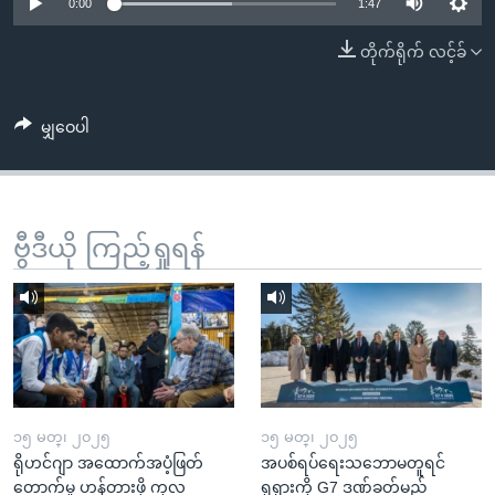
အ
0:00
1:47
သုတပဒေသာ အင်္ဂလိပ်စာ
ညွန်း
Learning English
တိုက်ရိုက် လင့်ခ်
စာမျက်နှာ
သို့
ဗွီအိုအေ လူမှုကွန်ယက်များ
ကျော်
မျှဝေပါ
ကြည့်
ရန်
ဘာသာစကားများ
ရှာဖွေ
ဗွီဒီယို ကြည့်ရှုရန်
ရန်
နေရာ
သို့
ကျော်
ရန်
၁၅ မတ္၊ ၂၀၂၅
၁၅ မတ္၊ ၂၀၂၅
ရိုဟင်ဂျာ အထောက်အပံ့ဖြတ်
အပစ်ရပ်ရေးသဘောမတူရင်
တောက်မှု ဟန့်တားဖို့ ကုလ
ရုရှားကို G7 ဒဏ်ခတ်မည်