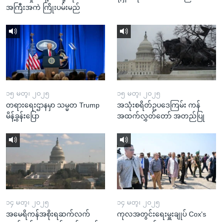
အကြီးအကဲ ကြိုးပမ်းမည်
၁၅ မတ္၊ ၂၀၂၅
၁၅ မတ္၊ ၂၀၂၅
တရားရေးဌာနမှာ သမ္မတ Trump
အသုံးစရိတ်ဥပဒေကြမ်း ကန်
မိန့်ခွန်းပြော
အထက်လွှတ်တော် အတည်ပြု
၁၄ မတ္၊ ၂၀၂၅
၁၄ မတ္၊ ၂၀၂၅
အမေရိကန်အစိုးရဆက်လက်
ကုလအတွင်းရေးမှူးချုပ် Cox's