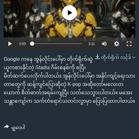
အ
သုတပဒေသာ အင်္ဂလိပ်စာ
ညွန်း
Learning English
No media source currently available
စာမျက်နှာ
သို့
ဗွီအိုအေ လူမှုကွန်ယက်များ
ကျော်
ကြည့်
0:00
3:11
ရန်
ဘာသာစကားများ
တိုက်ရိုက် လင့်ခ်
Google ကနေ အွန်လိုင်းပေါ်မှာ တိုက်ရိုက်ဆွဲ
ရှာဖွေ
ယူကစားနိုင်တဲ့ Stadia ဂိမ်းစနစ်ကို စပြီး
ရန်
မိတ်ဆက်ပေးလိုက်ပါတယ်။ အွန်လိုင်းပေါ်မှာ အနိုင်ကျင့်ရေးသား
နေရာ
တာတွေကို ဆန့်ကျင်ပြောဆိုတဲ့ K-pop အဆိုတော်မလေးတ
သို့
ယောက် စိတ်ဓာတ်အရမ်းကျပြီး သတ်သေသွားပါတယ်။ မအေး
ကျော်
သန္တာကျော်က သက်တံရောင်သတင်းလွှာမှာ ပြောပြထားပါတယ်။
ရန်
မျှဝေပါ