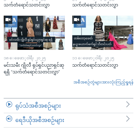
သက်တံရောင်သတင်းလွှာ
သက်တံရောင်သတင်းလွှာ
၁၈ ေဖေဖာ္၀ါရီ၊ ၂၀၂၅
၁၁ ေဖေဖာ္၀ါရီ၊ ၂၀၂၅
မင်းသမီး ဂျိုလီ ရုပ်ရှင်ပညာရှင်ဆု
သက်တံရောင်သတင်းလွှာ
ရရှိ “သက်တံရောင်သတင်းလွှာ”
အစီအစဉ်တွဲများအားလုံးကြည့်ရှုရန်
ရုပ်သံအစီအစဉ်များ
ရေဒီယိုအစီအစဉ်များ