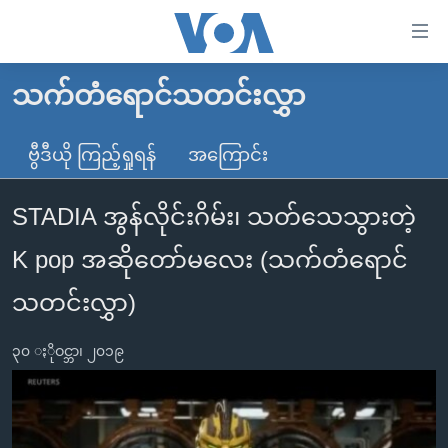
သုံး
ရ
လွယ်ကူ
သက်တံရောင်သတင်းလွှာ
မူလစာမျက်နှာ
စေ
မြန်မာ
ဗွီဒီယို ကြည့်ရှုရန်
အကြောင်း
သည့်
ကမ္ဘာ့သတင်းများ
Link
STADIA အွန်လိုင်းဂိမ်း၊ သတ်သေသွားတဲ့
ဗွီဒီယို
နိုင်ငံတကာ
များ
သတင်းလွတ်လပ်ခွင့်
အမေရိကန်
K pop အဆိုတော်မလေး (သက်တံရောင်
ပင်မ
ရပ်ဝန်းတခု လမ်းတခု အလွန်
တရုတ်
အကြောင်းအရာ
သတင်းလွှာ)
သို့
အင်္ဂလိပ်စာလေ့လာမယ်
အစ္စရေး-ပါလက်စတိုင်း
ကျော်
၃၀ ႏိုဝင္ဘာ၊ ၂၀၁၉
အပတ်စဉ်ကဏ္ဍများ
အမေရိကန်သုံးအီဒီယံ
ကြည့်
ရေဒီယိုနှင့်ရုပ်သံ အချက်အလက်များ
မကြေးမုံရဲ့ အင်္ဂလိပ်စာ
ရေဒီယို
ရန်
ပင်မ
ရေဒီယို/တီဗွီအစီအစဉ်
ရုပ်ရှင်ထဲက အင်္ဂလိပ်စာ
တီဗွီ