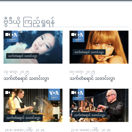
ဗွီဒီယို ကြည့်ရှုရန်
၁၃ မတ္၊ ၂၀၂၅
၀၇ မတ္၊ ၂၀၂၅
သက်တံရောင် သတင်းလွှာ
သက်တံရောင် သတင်းလွှာ
၂၈ ေဖေဖာ္၀ါရီ၊ ၂၀၂၅
၂၇ ေဖေဖာ္၀ါရီ၊ ၂၀၂၅