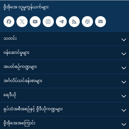
ဗွီအိုအေ လူမှုကွန်ယက်များ
သတင်း
၀န်ဆောင်မှုများ
အပတ်စဉ်ကဏ္ဍများ
အင်္ဂလိပ်သင်ခန်းစာများ
ရေဒီယို
ရုပ်သံအစီအစဉ်နှင့် ဗွီဒီယိုကဏ္ဍများ
ဗွီအိုအေအကြောင်း