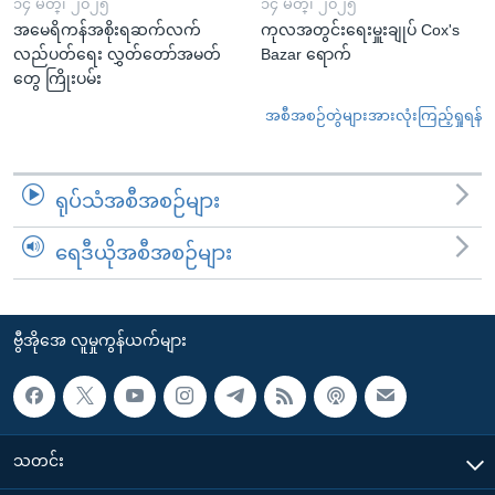
၁၄ မတ္၊ ၂၀၂၅
၁၄ မတ္၊ ၂၀၂၅
အမေရိကန်အစိုးရဆက်လက်
ကုလအတွင်းရေးမှူးချုပ် Cox's
လည်ပတ်ရေး လွှတ်တော်အမတ်
Bazar ရောက်
တွေ ကြိုးပမ်း
အစီအစဉ်တွဲများအားလုံးကြည့်ရှုရန်
ရုပ်သံအစီအစဉ်များ
ရေဒီယိုအစီအစဉ်များ
ဗွီအိုအေ လူမှုကွန်ယက်များ
သတင်း