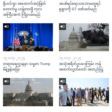
ရိုဟင်ဂျာ အထောက်အပံ့ဖြတ်
အပစ်ရပ်ရေးသဘောမတူရင်
တောက်မှု ဟန့်တားဖို့ ကုလ
ရုရှားကို G7 ဒဏ်ခတ်မည်
အကြီးအကဲ ကြိုးပမ်းမည်
၁၅ မတ္၊ ၂၀၂၅
၁၅ မတ္၊ ၂၀၂၅
တရားရေးဌာနမှာ သမ္မတ Trump
အသုံးစရိတ်ဥပဒေကြမ်း ကန်
မိန့်ခွန်းပြော
အထက်လွှတ်တော် အတည်ပြု