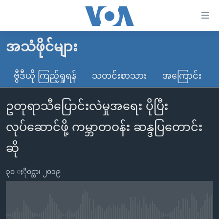
သုံး
ရ
လွယ်ကူ
အသံဖိုင်များ
မူလစာမျက်နှာ
စေ
မြန်မာ
ဗွီဒီယို ကြည့်ရှုရန်
သတင်းစာသား
အကြောင်း
သည့်
ကမ္ဘာ့သတင်းများ
Link
ဥတုရာသီပြောင်းလဲမှုအရေး ပိုပြီး
ဗွီဒီယို
နိုင်ငံတကာ
များ
သတင်းလွတ်လပ်ခွင့်
အမေရိကန်
လုပ်ဆောင်ဖို့ ကမ္ဘာတဝန်း ဆန္ဒပြတောင်း
ပင်မ
ရပ်ဝန်းတခု လမ်းတခု အလွန်
တရုတ်
အကြောင်းအရာ
ဆို
သို့
အင်္ဂလိပ်စာလေ့လာမယ်
အစ္စရေး-ပါလက်စတိုင်း
ကျော်
၃၀ ႏိုဝင္ဘာ၊ ၂၀၁၉
အပတ်စဉ်ကဏ္ဍများ
အမေရိကန်သုံးအီဒီယံ
ကြည့်
ရေဒီယိုနှင့်ရုပ်သံ အချက်အလက်များ
မကြေးမုံရဲ့ အင်္ဂလိပ်စာ
ရေဒီယို
ရန်
ပင်မ
ရေဒီယို/တီဗွီအစီအစဉ်
ရုပ်ရှင်ထဲက အင်္ဂလိပ်စာ
တီဗွီ