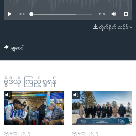
No media source currently available
အ
သုတပဒေသာ အင်္ဂလိပ်စာ
ညွန်း
Learning English
0:00
1:18
စာမျက်နှာ
သို့
ဗွီအိုအေ လူမှုကွန်ယက်များ
တိုက်ရိုက် လင့်ခ်
ကျော်
ကြည့်
မျှဝေပါ
ရန်
ဘာသာစကားများ
ရှာဖွေ
ရန်
နေရာ
ဗွီဒီယို ကြည့်ရှုရန်
သို့
ကျော်
ရန်
၁၅ မတ္၊ ၂၀၂၅
၁၅ မတ္၊ ၂၀၂၅