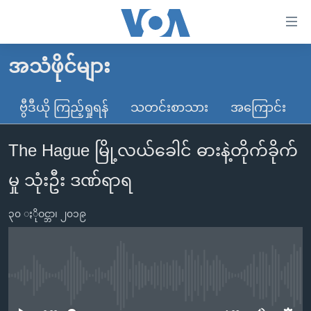
သုံး
ရ
လွယ်ကူ
အသံဖိုင်များ
မူလစာမျက်နှာ
စေ
မြန်မာ
ဗွီဒီယို ကြည့်ရှုရန်
သတင်းစာသား
အကြောင်း
သည့်
ကမ္ဘာ့သတင်းများ
Link
The Hague မြို့လယ်ခေါင် ဓားနဲ့တိုက်ခိုက်
ဗွီဒီယို
နိုင်ငံတကာ
များ
သတင်းလွတ်လပ်ခွင့်
အမေရိကန်
မှု သုံးဦး ဒဏ်ရာရ
ပင်မ
ရပ်ဝန်းတခု လမ်းတခု အလွန်
တရုတ်
အကြောင်းအရာ
၃၀ ႏိုဝင္ဘာ၊ ၂၀၁၉
သို့
အင်္ဂလိပ်စာလေ့လာမယ်
အစ္စရေး-ပါလက်စတိုင်း
ကျော်
အပတ်စဉ်ကဏ္ဍများ
အမေရိကန်သုံးအီဒီယံ
ကြည့်
ရေဒီယိုနှင့်ရုပ်သံ အချက်အလက်များ
မကြေးမုံရဲ့ အင်္ဂလိပ်စာ
ရေဒီယို
ရန်
No media source currently available
ပင်မ
ရေဒီယို/တီဗွီအစီအစဉ်
ရုပ်ရှင်ထဲက အင်္ဂလိပ်စာ
တီဗွီ