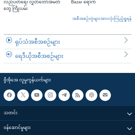
လည်ပတ်ရေး လွှတ်တော်အမတ်
Bazar ရောက်
တွေ ကြိုးပမ်း
အစီအစဉ်တွဲများအားလုံးကြည့်ရှုရန်
ရုပ်သံအစီအစဉ်များ
ရေဒီယိုအစီအစဉ်များ
ဗွီအိုအေ လူမှုကွန်ယက်များ
သတင်း
၀န်ဆောင်မှုများ