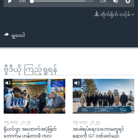
အ
0:00
1:06
သုတပဒေသာ အင်္ဂလိပ်စာ
ညွန်း
Learning English
တိုက်ရိုက် လင့်ခ်
စာမျက်နှာ
သို့
ဗွီအိုအေ လူမှုကွန်ယက်များ
ကျော်
မျှဝေပါ
ကြည့်
ရန်
ဘာသာစကားများ
ရှာဖွေ
ဗွီဒီယို ကြည့်ရှုရန်
ရန်
နေရာ
သို့
ကျော်
ရန်
၁၅ မတ္၊ ၂၀၂၅
၁၅ မတ္၊ ၂၀၂၅
ရိုဟင်ဂျာ အထောက်အပံ့ဖြတ်
အပစ်ရပ်ရေးသဘောမတူရင်
တောက်မှု ဟန့်တားဖို့ ကုလ
ရုရှားကို G7 ဒဏ်ခတ်မည်