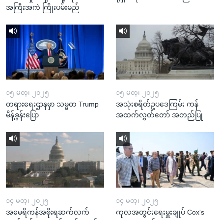
အကြီးအကဲ ကြိုးပမ်းမည်
၁၅ မတ္၊ ၂၀၂၅
၁၅ မတ္၊ ၂၀၂၅
တရားရေးဌာနမှာ သမ္မတ Trump
အသုံးစရိတ်ဥပဒေကြမ်း ကန်
မိန့်ခွန်းပြော
အထက်လွှတ်တော် အတည်ပြု
၁၄ မတ္၊ ၂၀၂၅
၁၄ မတ္၊ ၂၀၂၅
အမေရိကန်အစိုးရဆက်လက်
ကုလအတွင်းရေးမှူးချုပ် Cox's