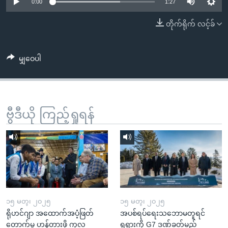
အ
0:00
1:27
သုတပဒေသာ အင်္ဂလိပ်စာ
ညွန်း
Learning English
တိုက်ရိုက် လင့်ခ်
စာမျက်နှာ
သို့
ဗွီအိုအေ လူမှုကွန်ယက်များ
ကျော်
မျှဝေပါ
ကြည့်
ရန်
ဘာသာစကားများ
ရှာဖွေ
ဗွီဒီယို ကြည့်ရှုရန်
ရန်
နေရာ
သို့
ကျော်
ရန်
၁၅ မတ္၊ ၂၀၂၅
၁၅ မတ္၊ ၂၀၂၅
ရိုဟင်ဂျာ အထောက်အပံ့ဖြတ်
အပစ်ရပ်ရေးသဘောမတူရင်
တောက်မှု ဟန့်တားဖို့ ကုလ
ရုရှားကို G7 ဒဏ်ခတ်မည်