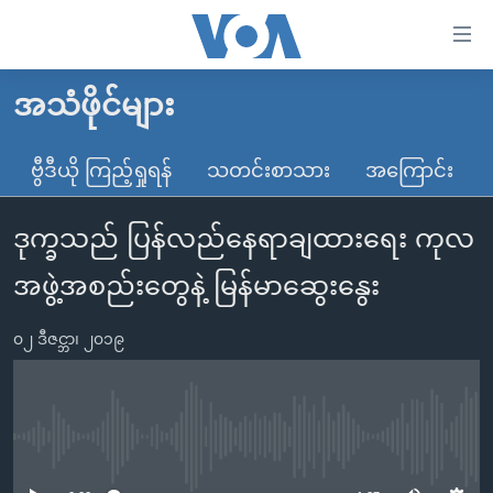
သုံး
ရ
လွယ်ကူ
အသံဖိုင်များ
မူလစာမျက်နှာ
စေ
မြန်မာ
ဗွီဒီယို ကြည့်ရှုရန်
သတင်းစာသား
အကြောင်း
သည့်
ကမ္ဘာ့သတင်းများ
Link
ဒုက္ခသည် ပြန်လည်နေရာချထားရေး ကုလ
ဗွီဒီယို
နိုင်ငံတကာ
များ
သတင်းလွတ်လပ်ခွင့်
အမေရိကန်
အဖွဲ့အစည်းတွေနဲ့ မြန်မာဆွေးနွေး
ပင်မ
ရပ်ဝန်းတခု လမ်းတခု အလွန်
တရုတ်
အကြောင်းအရာ
၀၂ ဒီဇင္ဘာ၊ ၂၀၁၉
သို့
အင်္ဂလိပ်စာလေ့လာမယ်
အစ္စရေး-ပါလက်စတိုင်း
ကျော်
အပတ်စဉ်ကဏ္ဍများ
အမေရိကန်သုံးအီဒီယံ
ကြည့်
ရေဒီယိုနှင့်ရုပ်သံ အချက်အလက်များ
မကြေးမုံရဲ့ အင်္ဂလိပ်စာ
ရေဒီယို
ရန်
No media source currently available
ပင်မ
ရေဒီယို/တီဗွီအစီအစဉ်
ရုပ်ရှင်ထဲက အင်္ဂလိပ်စာ
တီဗွီ