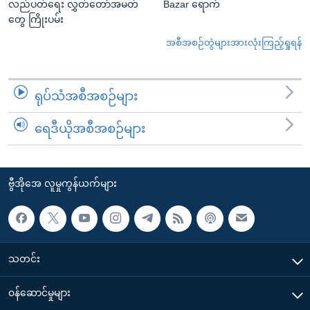
လည်ပတ်ရေး လွှတ်တော်အမတ်
Bazar ရောက်
တွေ ကြိုးပမ်း
အစီအစဉ်တွဲများအားလုံးကြည့်ရှုရန်
ရုပ်သံအစီအစဉ်များ
ရေဒီယိုအစီအစဉ်များ
ဗွီအိုအေ လူမှုကွန်ယက်များ
သတင်း
၀န်ဆောင်မှုများ