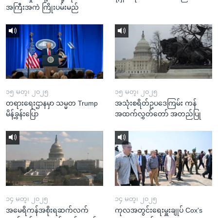
အကြီးအကဲ ကြိုးပမ်းမည်
၁၅ မတ္၊ ၂၀၂၅
၁၅ မတ္၊ ၂၀၂၅
တရားရေးဌာနမှာ သမ္မတ Trump
အသုံးစရိတ်ဥပဒေကြမ်း ကန်
မိန့်ခွန်းပြော
အထက်လွှတ်တော် အတည်ပြု
၁၄ မတ္၊ ၂၀၂၅
၁၄ မတ္၊ ၂၀၂၅
အမေရိကန်အစိုးရဆက်လက်
ကုလအတွင်းရေးမှူးချုပ် Cox's