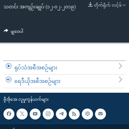
အ
သုတပဒေသာ အင်္ဂလိပ်စာ
တိုက်ရိုက် လင့်ခ်
သတင်း အကျဉ်းချုပ် (၁၂-၀၂-၂၀၁၉)
ညွန်း
Learning English
စာမျက်နှာ
သို့
ဗွီအိုအေ လူမှုကွန်ယက်များ
မျှဝေပါ
ကျော်
ကြည့်
ရန်
ဘာသာစကားများ
ရှာဖွေ
ရန်
ရုပ်သံအစီအစဉ်များ
နေရာ
သို့
ရေဒီယိုအစီအစဉ်များ
ကျော်
ရန်
ဗွီအိုအေ လူမှုကွန်ယက်များ