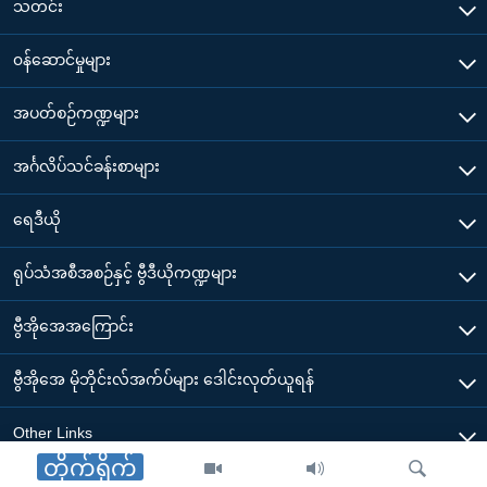
သတင်း
၀န်ဆောင်မှုများ
အပတ်စဉ်ကဏ္ဍများ
အင်္ဂလိပ်သင်ခန်းစာများ
ရေဒီယို
ရုပ်သံအစီအစဉ်နှင့် ဗွီဒီယိုကဏ္ဍများ
ဗွီအိုအေအကြောင်း
ဗွီအိုအေ မိုဘိုင်းလ်အက်ပ်များ ဒေါင်းလုတ်ယူရန်
Other Links
တိုက်ရိုက်