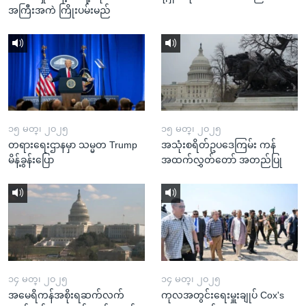
အကြီးအကဲ ကြိုးပမ်းမည်
၁၅ မတ္၊ ၂၀၂၅
၁၅ မတ္၊ ၂၀၂၅
တရားရေးဌာနမှာ သမ္မတ Trump
အသုံးစရိတ်ဥပဒေကြမ်း ကန်
မိန့်ခွန်းပြော
အထက်လွှတ်တော် အတည်ပြု
၁၄ မတ္၊ ၂၀၂၅
၁၄ မတ္၊ ၂၀၂၅
အမေရိကန်အစိုးရဆက်လက်
ကုလအတွင်းရေးမှူးချုပ် Cox's