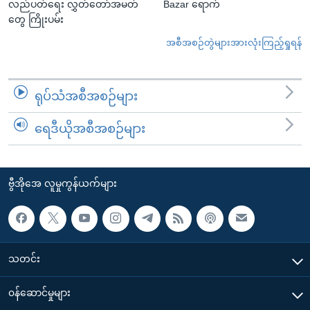
လည်ပတ်ရေး လွှတ်တော်အမတ်
Bazar ရောက်
တွေ ကြိုးပမ်း
အစီအစဉ်တွဲများအားလုံးကြည့်ရှုရန်
ရုပ်သံအစီအစဉ်များ
ရေဒီယိုအစီအစဉ်များ
ဗွီအိုအေ လူမှုကွန်ယက်များ
သတင်း
၀န်ဆောင်မှုများ