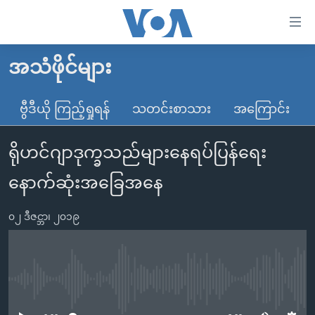
သုံး
ရ
လွယ်ကူ
အသံဖိုင်များ
မူလစာမျက်နှာ
စေ
မြန်မာ
ဗွီဒီယို ကြည့်ရှုရန်
သတင်းစာသား
အကြောင်း
သည့်
ကမ္ဘာ့သတင်းများ
Link
ရိုဟင်ဂျာဒုက္ခသည်များနေရပ်ပြန်ရေး
ဗွီဒီယို
နိုင်ငံတကာ
များ
သတင်းလွတ်လပ်ခွင့်
အမေရိကန်
နောက်ဆုံးအခြေအနေ
ပင်မ
ရပ်ဝန်းတခု လမ်းတခု အလွန်
တရုတ်
အကြောင်းအရာ
၀၂ ဒီဇင္ဘာ၊ ၂၀၁၉
သို့
အင်္ဂလိပ်စာလေ့လာမယ်
အစ္စရေး-ပါလက်စတိုင်း
ကျော်
အပတ်စဉ်ကဏ္ဍများ
အမေရိကန်သုံးအီဒီယံ
ကြည့်
ရေဒီယိုနှင့်ရုပ်သံ အချက်အလက်များ
မကြေးမုံရဲ့ အင်္ဂလိပ်စာ
ရေဒီယို
ရန်
No media source currently available
ပင်မ
ရေဒီယို/တီဗွီအစီအစဉ်
ရုပ်ရှင်ထဲက အင်္ဂလိပ်စာ
တီဗွီ