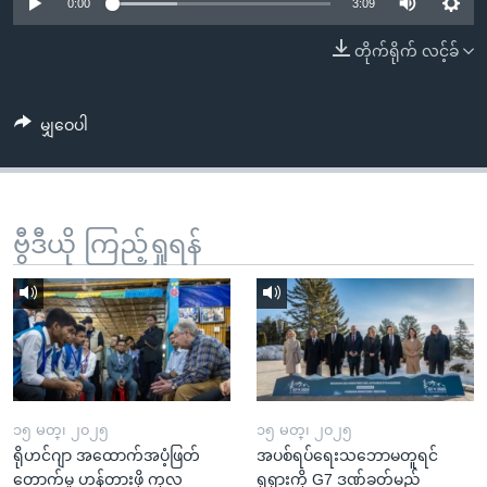
အ
0:00
3:09
သုတပဒေသာ အင်္ဂလိပ်စာ
ညွန်း
Learning English
တိုက်ရိုက် လင့်ခ်
စာမျက်နှာ
သို့
ဗွီအိုအေ လူမှုကွန်ယက်များ
ကျော်
မျှဝေပါ
ကြည့်
ရန်
ဘာသာစကားများ
ရှာဖွေ
ဗွီဒီယို ကြည့်ရှုရန်
ရန်
နေရာ
သို့
ကျော်
ရန်
၁၅ မတ္၊ ၂၀၂၅
၁၅ မတ္၊ ၂၀၂၅
ရိုဟင်ဂျာ အထောက်အပံ့ဖြတ်
အပစ်ရပ်ရေးသဘောမတူရင်
တောက်မှု ဟန့်တားဖို့ ကုလ
ရုရှားကို G7 ဒဏ်ခတ်မည်