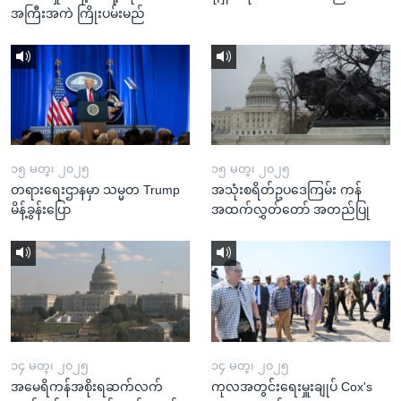
အကြီးအကဲ ကြိုးပမ်းမည်
၁၅ မတ္၊ ၂၀၂၅
၁၅ မတ္၊ ၂၀၂၅
တရားရေးဌာနမှာ သမ္မတ Trump
အသုံးစရိတ်ဥပဒေကြမ်း ကန်
မိန့်ခွန်းပြော
အထက်လွှတ်တော် အတည်ပြု
၁၄ မတ္၊ ၂၀၂၅
၁၄ မတ္၊ ၂၀၂၅
အမေရိကန်အစိုးရဆက်လက်
ကုလအတွင်းရေးမှူးချုပ် Cox's