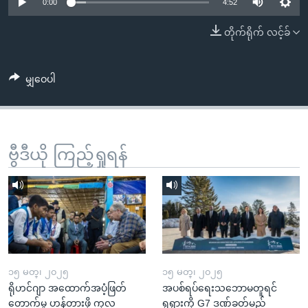
အ
0:00
4:52
သုတပဒေသာ အင်္ဂလိပ်စာ
ညွန်း
Learning English
တိုက်ရိုက် လင့်ခ်
စာမျက်နှာ
သို့
ဗွီအိုအေ လူမှုကွန်ယက်များ
ကျော်
မျှဝေပါ
ကြည့်
ရန်
ဘာသာစကားများ
ရှာဖွေ
ဗွီဒီယို ကြည့်ရှုရန်
ရန်
နေရာ
သို့
ကျော်
ရန်
၁၅ မတ္၊ ၂၀၂၅
၁၅ မတ္၊ ၂၀၂၅
ရိုဟင်ဂျာ အထောက်အပံ့ဖြတ်
အပစ်ရပ်ရေးသဘောမတူရင်
တောက်မှု ဟန့်တားဖို့ ကုလ
ရုရှားကို G7 ဒဏ်ခတ်မည်