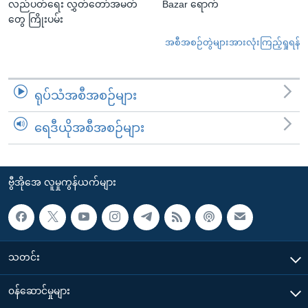
လည်ပတ်ရေး လွှတ်တော်အမတ်
Bazar ရောက်
တွေ ကြိုးပမ်း
အစီအစဉ်တွဲများအားလုံးကြည့်ရှုရန်
ရုပ်သံအစီအစဉ်များ
ရေဒီယိုအစီအစဉ်များ
ဗွီအိုအေ လူမှုကွန်ယက်များ
သတင်း
၀န်ဆောင်မှုများ