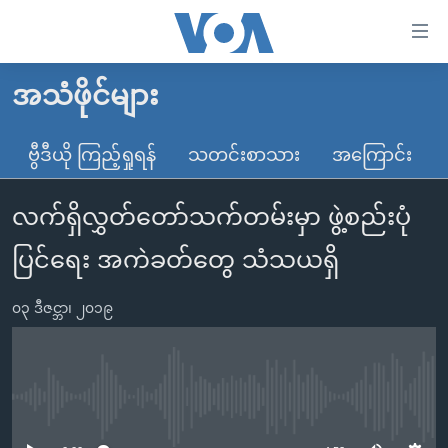
သုံး
ရ
လွယ်ကူ
အသံဖိုင်များ
မူလစာမျက်နှာ
စေ
မြန်မာ
ဗွီဒီယို ကြည့်ရှုရန်
သတင်းစာသား
အကြောင်း
သည့်
ကမ္ဘာ့သတင်းများ
Link
လက်ရှိလွှတ်တော်သက်တမ်းမှာ ဖွဲ့စည်းပုံ
ဗွီဒီယို
နိုင်ငံတကာ
များ
သတင်းလွတ်လပ်ခွင့်
အမေရိကန်
ပြင်ရေး အကဲခတ်တွေ သံသယရှိ
ပင်မ
ရပ်ဝန်းတခု လမ်းတခု အလွန်
တရုတ်
အကြောင်းအရာ
၀၃ ဒီဇင္ဘာ၊ ၂၀၁၉
သို့
အင်္ဂလိပ်စာလေ့လာမယ်
အစ္စရေး-ပါလက်စတိုင်း
ကျော်
အပတ်စဉ်ကဏ္ဍများ
အမေရိကန်သုံးအီဒီယံ
ကြည့်
ရေဒီယိုနှင့်ရုပ်သံ အချက်အလက်များ
မကြေးမုံရဲ့ အင်္ဂလိပ်စာ
ရေဒီယို
ရန်
No media source currently available
ပင်မ
ရေဒီယို/တီဗွီအစီအစဉ်
ရုပ်ရှင်ထဲက အင်္ဂလိပ်စာ
တီဗွီ