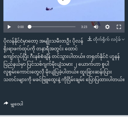
အ
သုတပဒေသာ အင်္ဂလိပ်စာ
ညွန်း
Learning English
စာမျက်နှာ
သို့
ဗွီအိုအေ လူမှုကွန်ယက်များ
0:00
3:23
ကျော်
တိုက်ရိုက် လင့်ခ်
ကြည့်
ပိုလန်နိုင်ငံမှာတော့ အမျိုးသမီးတဦး ပိုလန်
ရန်
ရိုးရာဖက်ထုပ်ကို တနာရီအတွင်း ထောင်
ဘာသာစကားများ
ရှာဖွေ
ကျော်လုပ်ပြီး ဂီးနစ်စံချိန် တင်သွားပါတယ်။ တရုတ်နိုင်ငံ ဟူနန်
ရန်
ပြည်နယ်မှာ ပြင်သစ်ဂျက်မိုးပျံသမား ၂ ယောက်ဟာ စူပါ
နေရာ
လူစွမ်းကောင်းတွေလို မိုးပျံပြခဲ့ပါတယ်။ ထူးခြားဆန်းပြား
သို့
သတင်းများကို မခင်ဖြူထွေးနဲ့ ကိုငြိမ်းချမ်း ပြောပြထားပါတယ်။
ကျော်
ရန်
မျှဝေပါ