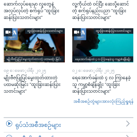
ဆောက်လုပ်ရေးမှာ လူတွေနဲ့
လူ့ကိုယ်ထဲ ဝင်ပြီး ဆေးပို့ဆောင်
အလုပ်လုပ်တဲ့ စက်ရုပ် "ထူးခြား
တဲ့ စက်ရုပ်နည်းပညာ "ထူးခြား
ဆန်းပြားသတင်းများ"
ဆန်းပြားသတင်းများ"
၀၉ ေဖေဖာ္၀ါရီ၊ ၂၀၂၅
၀၂ ေဖေဖာ္၀ါရီ၊ ၂၀၂၅
မျိုးဗီဇပြုပြင်မွေးထုတ်ထားတဲ့
ရေအောက်ခန်းထဲ ၄ လ ကြာနေခဲ့
ပထမဆုံးမြင်း "ထူးခြားဆန်းပြား
သူ ကမ္ဘာ့စံချိန်ချိုး "ထူးခြား
သတင်းများ"
ဆန်းပြားသတင်းများ"
အစီအစဉ်တွဲများအားလုံးကြည့်ရှုရန်
ရုပ်သံအစီအစဉ်များ