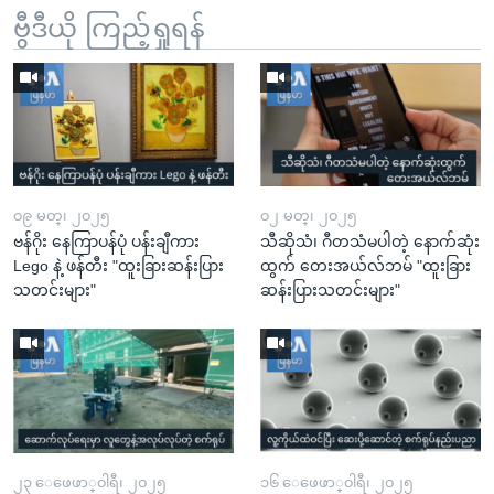
ဗွီဒီယို ကြည့်ရှုရန်
၀၉ မတ္၊ ၂၀၂၅
၀၂ မတ္၊ ၂၀၂၅
ဗန်ဂိုး နေကြာပန်ပုံ ပန်းချီကား
သီဆိုသံ၊ ဂီတသံမပါတဲ့ နောက်ဆုံး
Lego နဲ့ ဖန်တီး "ထူးခြားဆန်းပြား
ထွက် တေးအယ်လ်ဘမ် "ထူးခြား
သတင်းများ"
ဆန်းပြားသတင်းများ"
၂၃ ေဖေဖာ္၀ါရီ၊ ၂၀၂၅
၁၆ ေဖေဖာ္၀ါရီ၊ ၂၀၂၅