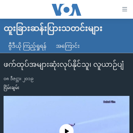
သုံး
ရ
လွယ်ကူ
ထူးခြားဆန်းပြားသတင်းများ
မူလစာမျက်နှာ
စေ
မြန်မာ
ဗွီဒီယို ကြည့်ရှုရန်
အကြောင်း
သည့်
ကမ္ဘာ့သတင်းများ
Link
ဖက်ထုပ်အများဆုံးလုပ်နိုင်သူ၊ လူယာဉ်ပျံ
ဗွီဒီယို
နိုင်ငံတကာ
များ
သတင်းလွတ်လပ်ခွင့်
အမေရိကန်
ပင်မ
၀၈ ဒီဇင္ဘာ၊ ၂၀၁၉
ရပ်ဝန်းတခု လမ်းတခု အလွန်
တရုတ်
အကြောင်းအရာ
ငြိမ်းချမ်း
သို့
အင်္ဂလိပ်စာလေ့လာမယ်
အစ္စရေး-ပါလက်စတိုင်း
ကျော်
အပတ်စဉ်ကဏ္ဍများ
အမေရိကန်သုံးအီဒီယံ
ကြည့်
ရေဒီယိုနှင့်ရုပ်သံ အချက်အလက်များ
မကြေးမုံရဲ့ အင်္ဂလိပ်စာ
ရေဒီယို
ရန်
ပင်မ
ရေဒီယို/တီဗွီအစီအစဉ်
ရုပ်ရှင်ထဲက အင်္ဂလိပ်စာ
တီဗွီ
No media source currently available