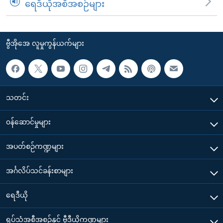
ရေဒီယိုအစီအစဉ်များ
ဗွီအိုအေ လူမှုကွန်ယက်များ
သတင်း
၀န်ဆောင်မှုများ
အပတ်စဉ်ကဏ္ဍများ
အင်္ဂလိပ်သင်ခန်းစာများ
ရေဒီယို
ရုပ်သံအစီအစဉ်နှင့် ဗွီဒီယိုကဏ္ဍများ