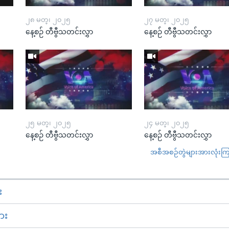
၂၈ မတ္၊ ၂၀၂၅
၂၇ မတ္၊ ၂၀၂၅
နေ့စဉ် တီဗွီသတင်းလွှာ
နေ့စဉ် တီဗွီသတင်းလွှာ
၂၅ မတ္၊ ၂၀၂၅
၂၄ မတ္၊ ၂၀၂၅
နေ့စဉ် တီဗွီသတင်းလွှာ
နေ့စဉ် တီဗွီသတင်းလွှာ
အစီအစဉ်တွဲများအားလုံးကြည့
း
ား