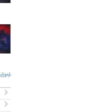
်ရှုရန်