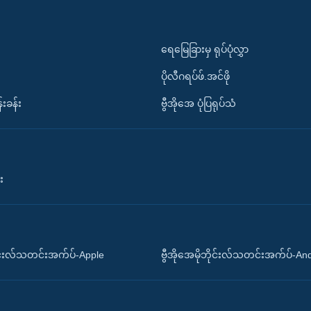
ရေမြေခြားမှ ရုပ်ပုံလွှာ
ပိုလီဂရပ်ဖ်.အင်ဖို
်းခန်း
ဗွီအိုအေ ပုံပြရုပ်သံ
း
ိုင်းလ်သတင်းအက်ပ်-Apple
ဗွီအိုအေမိုဘိုင်းလ်သတင်းအက်ပ်-An