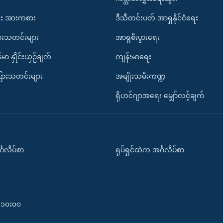
း အားကစား
ဒီသီတင်းပတ် အာရှနိုင်ငံရေး
ားသတင်းများ
အာရှစီးပွားရေး
်မာ နှိုင်းယှဉ်ချက်
ကျန်းမာရေး
ပြားသတင်းများ
အမျိုးသမီးကဏ္ဍ
ရိုဟင်ဂျာအရေး မျှော်လင့်ချက်
်္ဂလိပ်စာ
ရုပ်ရှင်ထဲက အင်္ဂလိပ်စာ
၀-၁၀း၀၀