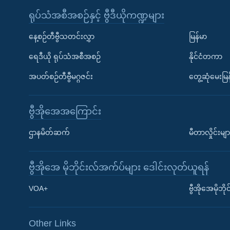
ရုပ်သံအစီအစဉ်နှင့် ဗွီဒီယိုကဏ္ဍများ
နေ့စဉ်တီဗွီသတင်းလွှာ
မြန်မာ
ရေဒီယို ရုပ်သံအစီအစဉ်
နိုင်ငံတကာ
အပတ်စဉ်တီဗွီမဂ္ဂဇင်း
တွေ့ဆုံမေးမြန
ဗွီအိုအေအကြောင်း
ဌာနမိတ်ဆက်
မီတာလှိုင်းမျာ
ဗွီအိုအေ မိုဘိုင်းလ်အက်ပ်များ ဒေါင်းလုတ်ယူရန်
Learning English
VOA+
ဗွီအိုအေမိုဘ
ဗွီအိုအေ လူမှုကွန်ယက်များ
Other Links