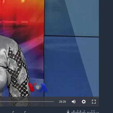
ble
29:29
တိုက်ရိုက် လင့်ခ်