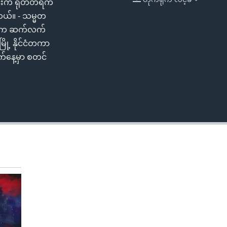
ိုင်းက ရုတ်တရက်
EMBED
တယ်။ - သမ္မတ
်မတီက ဆက်လက်
ို့ နိုင်ငံတကာ
ရက်နေ့မှာ စတင်