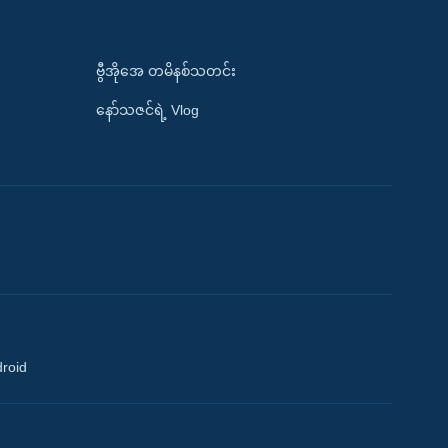
ဗွီအိုအေ တမိနစ်သတင်း
နော်သဇင်ရဲ့ Vlog
droid