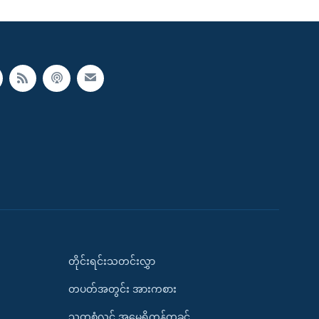
တိုင်းရင်းသတင်းလွှာ
တပတ်အတွင်း အားကစား
သုတစုံလင် အမေရိကန်တခွင်