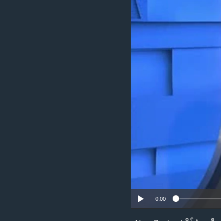
သုတပဒေသာ အင်္ဂလိပ်စာ
အ
ညွန်း
စာမျက်နှာ
သို့
ကျော်
ကြည့်
ရန်
ရှာဖွေ
ရန်
နေရာ
သို့
ကျော်
ရန်
0:00