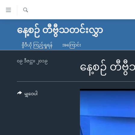
သုံး
ရ
ရှာဖွေ
လွယ်ကူ
မူလစာမျက်နှာ
နေ့စဉ် တီဗွီသတင်းလွှာ
ရ
စေ
မြန်မာ
လာ
ဗွီဒီယို ကြည့်ရှုရန်
အကြောင်း
သည့်
ဒ်
ကမ္ဘာ့သတင်းများ
Link
ဗွီဒီယို
နိုင်ငံတကာ
၀၉ ဒီဇင္ဘာ၊ ၂၀၁၉
နေ့စဉ် တီဗ
များ
သတင်းလွတ်လပ်ခွင့်
အမေရိကန်
ပင်မ
ရပ်ဝန်းတခု လမ်းတခု အလွန်
တရုတ်
အကြောင်းအရာ
အင်္ဂလိပ်စာလေ့လာမယ်
အစ္စရေး-ပါလက်စတိုင်း
မျှဝေပါ
သို့
အပတ်စဉ်ကဏ္ဍများ
အမေရိကန်သုံးအီဒီယံ
ကျော်
ကြည့်
ရေဒီယိုနှင့်ရုပ်သံ အချက်အလက်များ
မကြေးမုံရဲ့ အင်္ဂလိပ်စာ
ရေဒီယို
ရန်
ရေဒီယို/တီဗွီအစီအစဉ်
ရုပ်ရှင်ထဲက အင်္ဂလိပ်စာ
တီဗွီ
ပင်မ