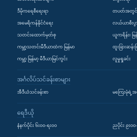
ဒီမိုကရေစီရေးရာ
တပတ်အတွင်
အမေရိကန်နိုင်ငံရေး
လယ်ယာစီးပွ
သတင်းထောက်မှတ်စု
ယူကရိန်း၊ မြန
ကမ္ဘာ့သတင်းမီဒီယာထဲက မြန်မာ
ထူးခြားဆန်း
ကမ္ဘာ့ မြန်မာ့ မီဒီယာမြင်ကွင်း
လူမှုရှုခင်း
အင်္ဂလိပ်သင်ခန်းစာများ
အီဒီယံသင်ခန်းစာ
မကြေးမုံရဲ့အင
ရေဒီယို
နံနက်ပိုင်း ၆း၀၀-ရး၀၀
ညပိုင်း ၉း၀