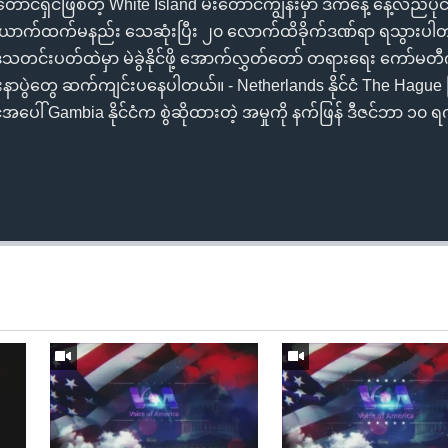
းတောင်ရှင်ဖြစ်တဲ့ White Island မီးတောင်ကျွန်းမှာ ဒီကနေ့ နေ့လည်ပ
 ၅ ယောက်ထက်မနည်း သေဆုံးပြီး ၂၀ လောက်ထိခိုက်ဒဏ်ရာ ရသွားပါ
း ဒီသတင်းပတ်ထဲမှာ မဲခွဲနိုင်ဖို့ အောက်လွှတ်တော် တရားရေး ကော
းနာပွဲတွေ ဆက်ကျင်းပနေပါတယ်။ - Netherlands နိုင်ငံ The Hague မြ
င်ငံအပေါ် Gambia နိုင်ငံက စွဲဆိုထားတဲ့ အမှုကို နက်ဖြန် ဒီဇင်ဘာ ၁၀ 