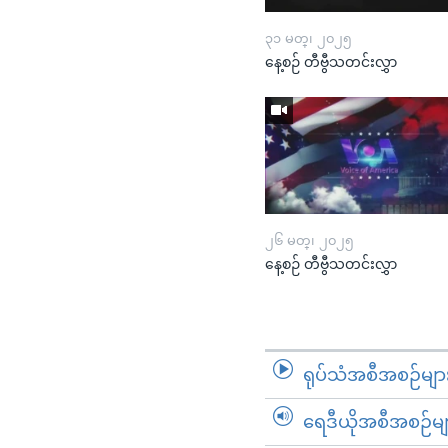
၃၁ မတ္၊ ၂၀၂၅
နေ့စဉ် တီဗွီသတင်းလွှာ
၂၆ မတ္၊ ၂၀၂၅
နေ့စဉ် တီဗွီသတင်းလွှာ
ရုပ်သံအစီအစဉ်မျာ
ရေဒီယိုအစီအစဉ်မျ