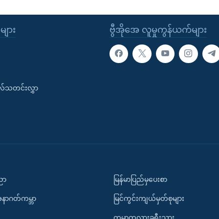
ုများ
ဗွီအိုအေ လူမှုကွန်ယက်များ
းလ်သတင်းလွှာ
ပညာ
မြန်မာပြည်မှပေးစာ
အနာဂတ်ကမ္ဘာ
မြင်ကွင်းကျယ်မှတ်စုများ
ကမ္ဘာတလွှားခရီးသွား