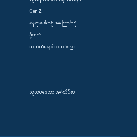
Gen Z
နေရာပေါင်းစုံ အကြောင်းစုံ
ဒို့အသံ
သက်တံရောင်သတင်းလွှာ
သုတပဒေသာ အင်္ဂလိပ်စာ