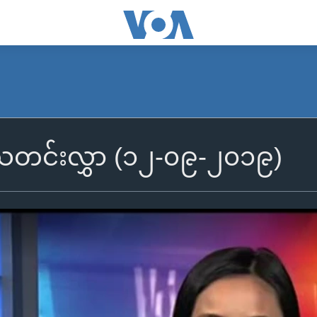
ွီသတင်းလွှာ (၁၂-၀၉-၂၀၁၉)