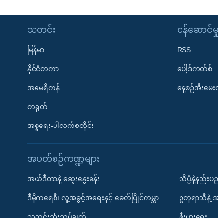
သတင်း
၀န်ဆောင်မှ
မြန်မာ
RSS
နိုင်ငံတကာ
ပေါ့ဒ်ကတ်စ်
အမေရိကန်
နေ့စဉ်အီးမေ
တရုတ်
အစ္စရေး-ပါလက်စတိုင်း
အပတ်စဉ်ကဏ္ဍများ
အယ်ဒီတာနဲ့ ဆွေးနွေးခန်း
သိပ္ပံနဲ့နည်း
ဒီမိုကရေစီ၊ လူ့အခွင့်အရေးနှင့် ခေတ်ပြိုင်ကမ္ဘာ
ဥတုရာသီနဲ့ 
သတင်းသုံးသပ်ချက်
စီးပွားရေး