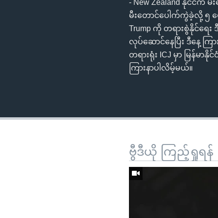
- New Zealand နိုင်ငံက မီ
မီးတောင်ပေါက်ကွဲခဲ့လို့
Trump ကို တရားစွဲနိုင်ရေ
လုပ်ဆောင်နေပြီး ဒီနေ့ ကြာ
တရားရုံး ICJ မှာ မြန်မာနို
ကြားနာပါလိမ့်မယ်။
ဗွီဒီယို ကြည့်ရှုရန်