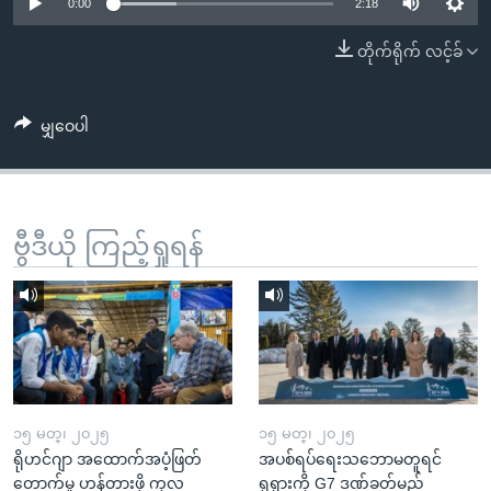
အ
0:00
2:18
သုတပဒေသာ အင်္ဂလိပ်စာ
ညွန်း
Learning English
တိုက်ရိုက် လင့်ခ်
စာမျက်နှာ
သို့
ဗွီအိုအေ လူမှုကွန်ယက်များ
ကျော်
မျှဝေပါ
ကြည့်
ရန်
ဘာသာစကားများ
ရှာဖွေ
ဗွီဒီယို ကြည့်ရှုရန်
ရန်
နေရာ
သို့
ကျော်
ရန်
၁၅ မတ္၊ ၂၀၂၅
၁၅ မတ္၊ ၂၀၂၅
ရိုဟင်ဂျာ အထောက်အပံ့ဖြတ်
အပစ်ရပ်ရေးသဘောမတူရင်
တောက်မှု ဟန့်တားဖို့ ကုလ
ရုရှားကို G7 ဒဏ်ခတ်မည်