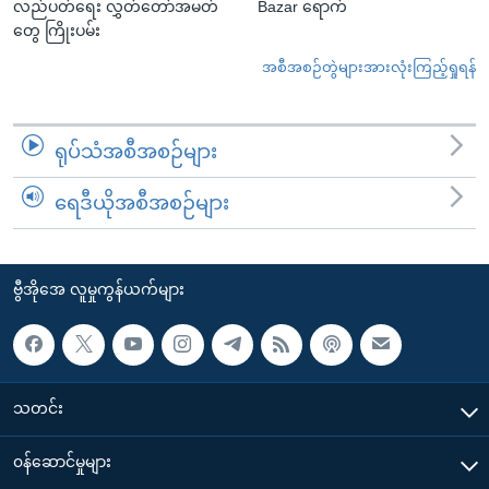
လည်ပတ်ရေး လွှတ်တော်အမတ်
Bazar ရောက်
တွေ ကြိုးပမ်း
အစီအစဉ်တွဲများအားလုံးကြည့်ရှုရန်
ရုပ်သံအစီအစဉ်များ
ရေဒီယိုအစီအစဉ်များ
ဗွီအိုအေ လူမှုကွန်ယက်များ
သတင်း
၀န်ဆောင်မှုများ