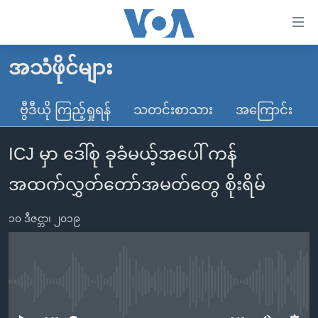
သုံး
ရ
လွယ်ကူ
အသံဖိုင်များ
မူလစာမျက်နှာ
စေ
မြန်မာ
ဗွီဒီယို ကြည့်ရှုရန်
သတင်းစာသား
အကြောင်း
သည့်
ကမ္ဘာ့သတင်းများ
Link
ICJ မှာ ဒေါ်စု ခုခံမယ့်အပေါ် ကန်
ဗွီဒီယို
နိုင်ငံတကာ
များ
သတင်းလွတ်လပ်ခွင့်
အမေရိကန်
အထက်လွှတ်တော်အမတ်တွေ စိုးရိမ်
ပင်မ
ရပ်ဝန်းတခု လမ်းတခု အလွန်
တရုတ်
အကြောင်းအရာ
၁၀ ဒီဇင္ဘာ၊ ၂၀၁၉
သို့
အင်္ဂလိပ်စာလေ့လာမယ်
အစ္စရေး-ပါလက်စတိုင်း
ကျော်
အပတ်စဉ်ကဏ္ဍများ
အမေရိကန်သုံးအီဒီယံ
ကြည့်
ရေဒီယိုနှင့်ရုပ်သံ အချက်အလက်များ
မကြေးမုံရဲ့ အင်္ဂလိပ်စာ
ရေဒီယို
ရန်
No media source currently available
ပင်မ
ရေဒီယို/တီဗွီအစီအစဉ်
ရုပ်ရှင်ထဲက အင်္ဂလိပ်စာ
တီဗွီ