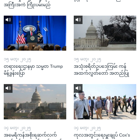
အကြီးအကဲ ကြိုးပမ်းမည်
၁၅ မတ္၊ ၂၀၂၅
၁၅ မတ္၊ ၂၀၂၅
တရားရေးဌာနမှာ သမ္မတ Trump
အသုံးစရိတ်ဥပဒေကြမ်း ကန်
မိန့်ခွန်းပြော
အထက်လွှတ်တော် အတည်ပြု
၁၄ မတ္၊ ၂၀၂၅
၁၄ မတ္၊ ၂၀၂၅
အမေရိကန်အစိုးရဆက်လက်
ကုလအတွင်းရေးမှူးချုပ် Cox's