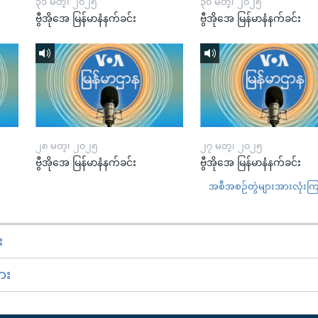
၃၁ မတ္၊ ၂၀၂၅
၃၀ မတ္၊ ၂၀၂၅
ဗွီအိုအေ မြန်မာနံနက်ခင်း
ဗွီအိုအေ မြန်မာနံနက်ခင်း
၂၈ မတ္၊ ၂၀၂၅
၂၇ မတ္၊ ၂၀၂၅
ဗွီအိုအေ မြန်မာနံနက်ခင်း
ဗွီအိုအေ မြန်မာနံနက်ခင်း
အစီအစဉ်တွဲများအားလုံးကြည့
း
ား