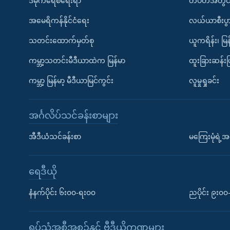
ဒီမိုကရေစီရေးရာ
တပတ်အတွင်
အမေရိကန်နိုင်ငံရေး
လယ်ယာစီးပွ
သတင်းထောက်မှတ်စု
ယူကရိန်း၊ မြန
ကမ္ဘာ့သတင်းမီဒီယာထဲက မြန်မာ
ထူးခြားဆန်း
ကမ္ဘာ့ မြန်မာ့ မီဒီယာမြင်ကွင်း
လူမှုရှုခင်း
အင်္ဂလိပ်သင်ခန်းစာများ
အီဒီယံသင်ခန်းစာ
မကြေးမုံရဲ့အင
ရေဒီယို
နံနက်ပိုင်း ၆း၀၀-ရး၀၀
ညပိုင်း ၉း၀
ရုပ်သံအစီအစဉ်နှင့် ဗွီဒီယိုကဏ္ဍများ