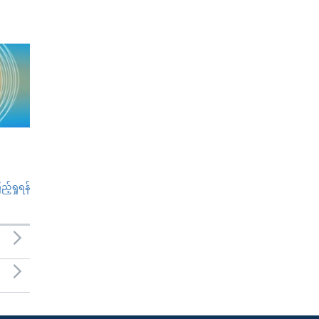
်ရှုရန်