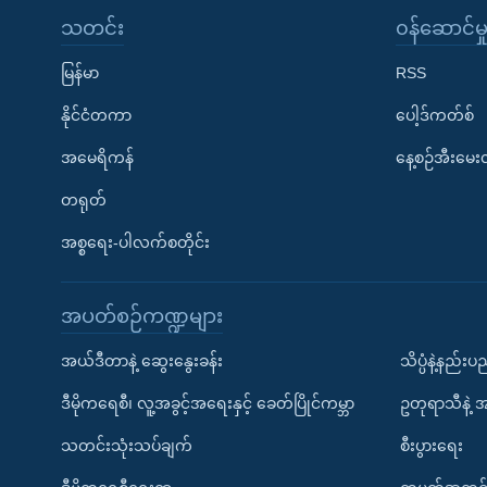
သတင်း
၀န်ဆောင်မှ
မြန်မာ
RSS
နိုင်ငံတကာ
ပေါ့ဒ်ကတ်စ်
အမေရိကန်
နေ့စဉ်အီးမေ
တရုတ်
အစ္စရေး-ပါလက်စတိုင်း
အပတ်စဉ်ကဏ္ဍများ
အယ်ဒီတာနဲ့ ဆွေးနွေးခန်း
သိပ္ပံနဲ့နည်း
ဒီမိုကရေစီ၊ လူ့အခွင့်အရေးနှင့် ခေတ်ပြိုင်ကမ္ဘာ
ဥတုရာသီနဲ့ 
သတင်းသုံးသပ်ချက်
စီးပွားရေး