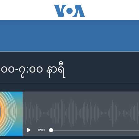
SUBSCRIBE
၆:၀၀-၇:၀၀ နာရီ
Apple Podcasts
Spotify
ရယူရန်
No media source currently availa
0:00