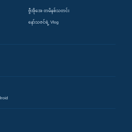
ဗွီအိုအေ တမိနစ်သတင်း
နော်သဇင်ရဲ့ Vlog
droid