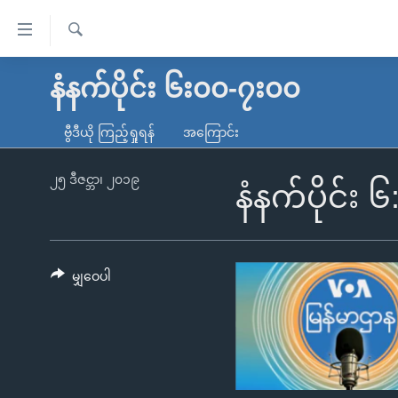
သုံး
ရ
ရှာဖွေ
လွယ်ကူ
မူလစာမျက်နှာ
နံနက်ပိုင်း ၆း၀၀-၇း၀၀
ရ
စေ
မြန်မာ
လာ
ဗွီဒီယို ကြည့်ရှုရန်
အကြောင်း
သည့်
ဒ်
ကမ္ဘာ့သတင်းများ
Link
ဗွီဒီယို
နိုင်ငံတကာ
၂၅ ဒီဇင္ဘာ၊ ၂၀၁၉
နံနက်ပိုင်း 
များ
သတင်းလွတ်လပ်ခွင့်
အမေရိကန်
ပင်မ
ရပ်ဝန်းတခု လမ်းတခု အလွန်
တရုတ်
အကြောင်းအရာ
အင်္ဂလိပ်စာလေ့လာမယ်
အစ္စရေး-ပါလက်စတိုင်း
မျှဝေပါ
သို့
အပတ်စဉ်ကဏ္ဍများ
အမေရိကန်သုံးအီဒီယံ
ကျော်
ကြည့်
ရေဒီယိုနှင့်ရုပ်သံ အချက်အလက်များ
မကြေးမုံရဲ့ အင်္ဂလိပ်စာ
ရေဒီယို
ရန်
ရေဒီယို/တီဗွီအစီအစဉ်
ရုပ်ရှင်ထဲက အင်္ဂလိပ်စာ
တီဗွီ
ပင်မ