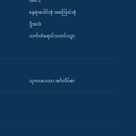
Gen Z
နေရာပေါင်းစုံ အကြောင်းစုံ
ဒို့အသံ
သက်တံရောင်သတင်းလွှာ
သုတပဒေသာ အင်္ဂလိပ်စာ