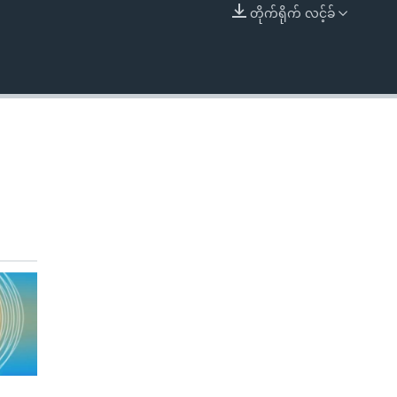
တိုက်ရိုက် လင့်ခ်
EMBED