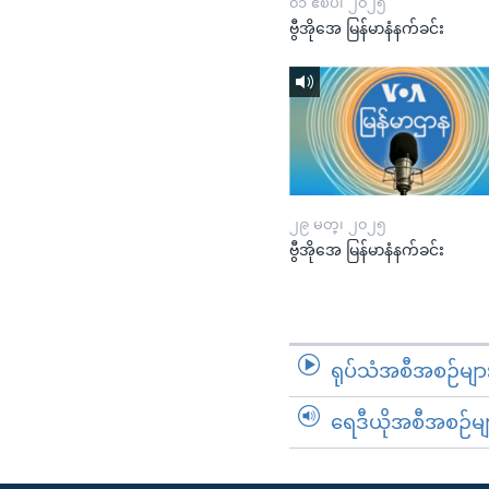
၀၁ ဧၿပီ၊ ၂၀၂၅
ဗွီအိုအေ မြန်မာနံနက်ခင်း
၂၉ မတ္၊ ၂၀၂၅
ဗွီအိုအေ မြန်မာနံနက်ခင်း
ရုပ်သံအစီအစဉ်မျာ
ရေဒီယိုအစီအစဉ်မျ