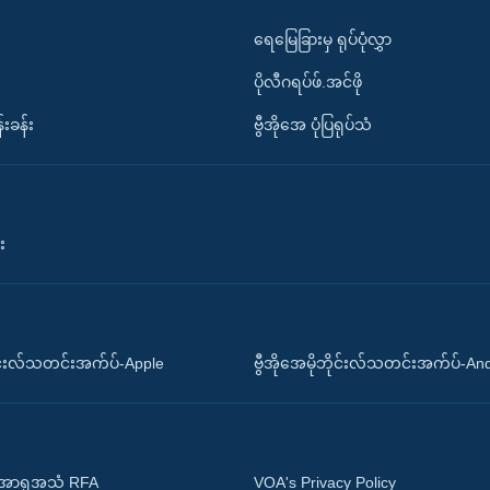
ရေမြေခြားမှ ရုပ်ပုံလွှာ
ပိုလီဂရပ်ဖ်.အင်ဖို
်းခန်း
ဗွီအိုအေ ပုံပြရုပ်သံ
း
ိုင်းလ်သတင်းအက်ပ်-Apple
ဗွီအိုအေမိုဘိုင်းလ်သတင်းအက်ပ်-An
 အာရှအသံ RFA
VOA's Privacy Policy