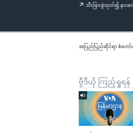
သုတပဒေသာ အင်္ဂလိပ်စာ
အ
သီးခြားခွဲထုတ်၍ နားဆင
ညွန်း
စာမျက်နှာ
သို့
ကျော်
ကြည့်
အပြည်ပြည်ဆိုင်ရာ စံတော်ချိ
ရန်
ရှာဖွေ
ရန်
နေရာ
ဗွီဒီယို ကြည့်ရှုရန်
သို့
ကျော်
ရန်