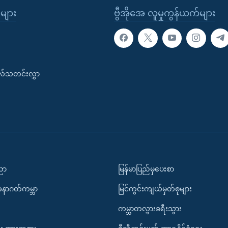
ုများ
ဗွီအိုအေ လူမှုကွန်ယက်များ
းလ်သတင်းလွှာ
ပညာ
မြန်မာပြည်မှပေးစာ
အနာဂတ်ကမ္ဘာ
မြင်ကွင်းကျယ်မှတ်စုများ
ကမ္ဘာတလွှားခရီးသွား