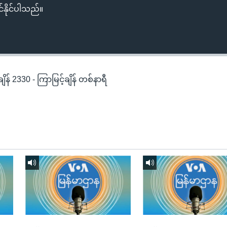
်နိုင်ပါသည်။
န် 2330 - ကြာမြင့်ချိန် တစ်နာရီ