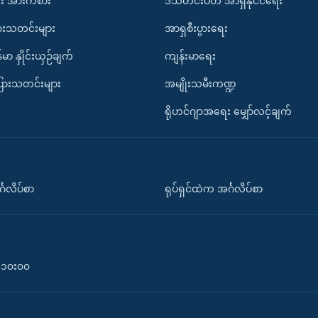
း အားကစား
ဒီသီတင်းပတ် အာရှနိုင်ငံရေး
ားသတင်းများ
အာရှစီးပွားရေး
်မာ နှိုင်းယှဉ်ချက်
ကျန်းမာရေး
ပြားသတင်းများ
အမျိုးသမီးကဏ္ဍ
ရိုဟင်ဂျာအရေး မျှော်လင့်ချက်
်္ဂလိပ်စာ
ရုပ်ရှင်ထဲက အင်္ဂလိပ်စာ
၀-၁၀း၀၀