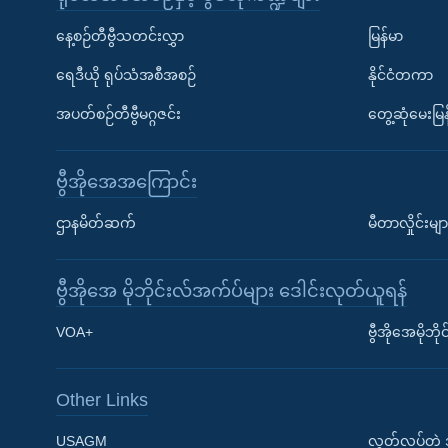
နေ့စဉ်တီဗွီသတင်းလွှာ
မြန်မာ
ရေဒီယို ရုပ်သံအစီအစဉ်
နိုင်ငံတကာ
အပတ်စဉ်တီဗွီမဂ္ဂဇင်း
တွေ့ဆုံမေးမြန
ဗွီအိုအေအကြောင်း
ဌာနမိတ်ဆက်
မီတာလှိုင်းမျာ
ဗွီအိုအေ မိုဘိုင်းလ်အက်ပ်များ ဒေါင်းလုတ်ယူရန်
Learning English
VOA+
ဗွီအိုအေမိုဘ
ဗွီအိုအေ လူမှုကွန်ယက်များ
Other Links
USAGM
လွတ်လပ်တဲ့