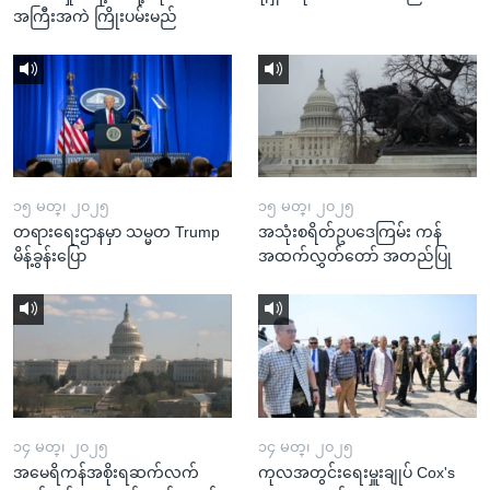
အကြီးအကဲ ကြိုးပမ်းမည်
၁၅ မတ္၊ ၂၀၂၅
၁၅ မတ္၊ ၂၀၂၅
တရားရေးဌာနမှာ သမ္မတ Trump
အသုံးစရိတ်ဥပဒေကြမ်း ကန်
မိန့်ခွန်းပြော
အထက်လွှတ်တော် အတည်ပြု
၁၄ မတ္၊ ၂၀၂၅
၁၄ မတ္၊ ၂၀၂၅
အမေရိကန်အစိုးရဆက်လက်
ကုလအတွင်းရေးမှူးချုပ် Cox's