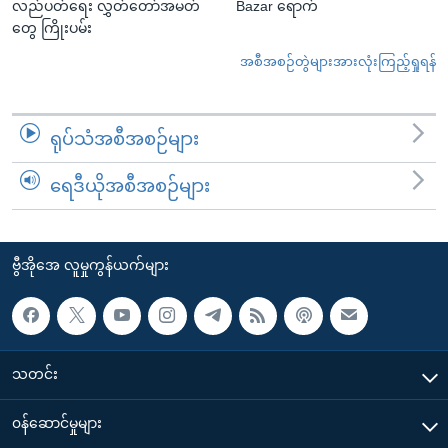
လည်ပတ်ရေး လွှတ်တော်အမတ်
Bazar ရောက်
တွေ ကြိုးပမ်း
အစီအစဉ်တွဲများအားလုံးကြည့်ရှုရန်
ရုပ်သံအစီအစဉ်များ
ရေဒီယိုအစီအစဉ်များ
ဗွီအိုအေ လူမှုကွန်ယက်များ
သတင်း
၀န်ဆောင်မှုများ