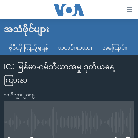
သုံး
ရ
လွယ်ကူ
အသံဖိုင်များ
မူလစာမျက်နှာ
စေ
မြန်မာ
ဗွီဒီယို ကြည့်ရှုရန်
သတင်းစာသား
အကြောင်း
သည့်
ကမ္ဘာ့သတင်းများ
Link
ICJ မြန်မာ-ဂမ်ဘီယာအမှု ဒုတိယနေ့
ဗွီဒီယို
နိုင်ငံတကာ
များ
သတင်းလွတ်လပ်ခွင့်
အမေရိကန်
ကြားနာ
ပင်မ
ရပ်ဝန်းတခု လမ်းတခု အလွန်
တရုတ်
အကြောင်းအရာ
၁၁ ဒီဇင္ဘာ၊ ၂၀၁၉
သို့
အင်္ဂလိပ်စာလေ့လာမယ်
အစ္စရေး-ပါလက်စတိုင်း
ကျော်
အပတ်စဉ်ကဏ္ဍများ
အမေရိကန်သုံးအီဒီယံ
ကြည့်
ရေဒီယိုနှင့်ရုပ်သံ အချက်အလက်များ
မကြေးမုံရဲ့ အင်္ဂလိပ်စာ
ရေဒီယို
ရန်
No media source currently available
ပင်မ
ရေဒီယို/တီဗွီအစီအစဉ်
ရုပ်ရှင်ထဲက အင်္ဂလိပ်စာ
တီဗွီ