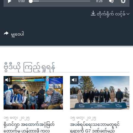
အ
0:00
8:28
သုတပဒေသာ အင်္ဂလိပ်စာ
ညွန်း
Learning English
တိုက်ရိုက် လင့်ခ်
စာမျက်နှာ
သို့
ဗွီအိုအေ လူမှုကွန်ယက်များ
ကျော်
မျှဝေပါ
ကြည့်
ရန်
ဘာသာစကားများ
ရှာဖွေ
ဗွီဒီယို ကြည့်ရှုရန်
ရန်
နေရာ
သို့
ကျော်
ရန်
၁၅ မတ္၊ ၂၀၂၅
၁၅ မတ္၊ ၂၀၂၅
ရိုဟင်ဂျာ အထောက်အပံ့ဖြတ်
အပစ်ရပ်ရေးသဘောမတူရင်
တောက်မှု ဟန့်တားဖို့ ကုလ
ရုရှားကို G7 ဒဏ်ခတ်မည်