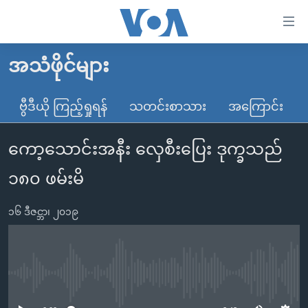
သုံး
ရ
လွယ်ကူ
အသံဖိုင်များ
မူလစာမျက်နှာ
စေ
မြန်မာ
ဗွီဒီယို ကြည့်ရှုရန်
သတင်းစာသား
အကြောင်း
သည့်
ကမ္ဘာ့သတင်းများ
Link
ကော့သောင်းအနီး လှေစီးပြေး ဒုက္ခသည်
ဗွီဒီယို
နိုင်ငံတကာ
များ
သတင်းလွတ်လပ်ခွင့်
အမေရိကန်
၁၈၀ ဖမ်းမိ
ပင်မ
ရပ်ဝန်းတခု လမ်းတခု အလွန်
တရုတ်
အကြောင်းအရာ
၁၆ ဒီဇင္ဘာ၊ ၂၀၁၉
သို့
အင်္ဂလိပ်စာလေ့လာမယ်
အစ္စရေး-ပါလက်စတိုင်း
ကျော်
အပတ်စဉ်ကဏ္ဍများ
အမေရိကန်သုံးအီဒီယံ
ကြည့်
ရေဒီယိုနှင့်ရုပ်သံ အချက်အလက်များ
မကြေးမုံရဲ့ အင်္ဂလိပ်စာ
ရေဒီယို
ရန်
No media source currently available
ပင်မ
ရေဒီယို/တီဗွီအစီအစဉ်
ရုပ်ရှင်ထဲက အင်္ဂလိပ်စာ
တီဗွီ