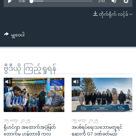
အ
0:00
2:43
သုတပဒေသာ အင်္ဂလိပ်စာ
ညွန်း
Learning English
တိုက်ရိုက် လင့်ခ်
စာမျက်နှာ
သို့
ဗွီအိုအေ လူမှုကွန်ယက်များ
ကျော်
မျှဝေပါ
ကြည့်
ရန်
ဘာသာစကားများ
ရှာဖွေ
ဗွီဒီယို ကြည့်ရှုရန်
ရန်
နေရာ
သို့
ကျော်
ရန်
၁၅ မတ္၊ ၂၀၂၅
၁၅ မတ္၊ ၂၀၂၅
ရိုဟင်ဂျာ အထောက်အပံ့ဖြတ်
အပစ်ရပ်ရေးသဘောမတူရင်
တောက်မှု ဟန့်တားဖို့ ကုလ
ရုရှားကို G7 ဒဏ်ခတ်မည်