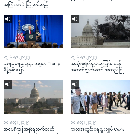
အကြီးအကဲ ကြိုးပမ်းမည်
၁၅ မတ္၊ ၂၀၂၅
၁၅ မတ္၊ ၂၀၂၅
တရားရေးဌာနမှာ သမ္မတ Trump
အသုံးစရိတ်ဥပဒေကြမ်း ကန်
မိန့်ခွန်းပြော
အထက်လွှတ်တော် အတည်ပြု
၁၄ မတ္၊ ၂၀၂၅
၁၄ မတ္၊ ၂၀၂၅
အမေရိကန်အစိုးရဆက်လက်
ကုလအတွင်းရေးမှူးချုပ် Cox's