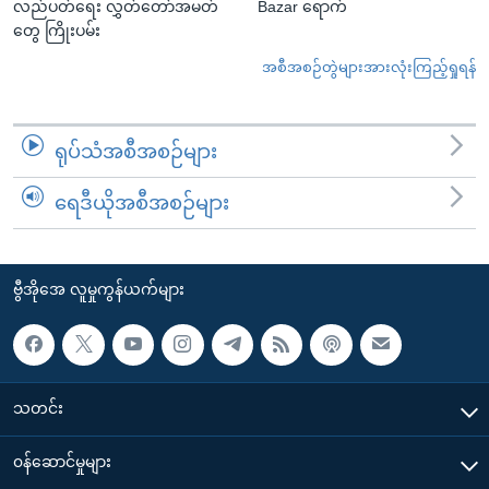
လည်ပတ်ရေး လွှတ်တော်အမတ်
Bazar ရောက်
တွေ ကြိုးပမ်း
အစီအစဉ်တွဲများအားလုံးကြည့်ရှုရန်
ရုပ်သံအစီအစဉ်များ
ရေဒီယိုအစီအစဉ်များ
ဗွီအိုအေ လူမှုကွန်ယက်များ
သတင်း
၀န်ဆောင်မှုများ