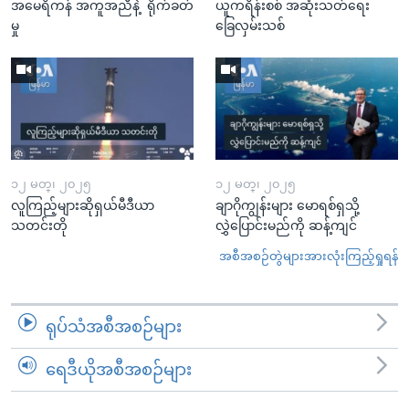
အမေရိကန် အကူအညီနဲ့ ရိုက်ခတ်
ယူကရိန်းစစ် အဆုံးသတ်ရေး
မှု
ခြေလှမ်းသစ်
၁၂ မတ္၊ ၂၀၂၅
၁၂ မတ္၊ ၂၀၂၅
လူကြည့်များဆိုရှယ်မီဒီယာ
ချာဂိုကျွန်းများ မောရစ်ရှသို့
သတင်းတို
လွှဲပြောင်းမည်ကို ဆန့်ကျင်
အစီအစဉ်တွဲများအားလုံးကြည့်ရှုရန်
ရုပ်သံအစီအစဉ်များ
ရေဒီယိုအစီအစဉ်များ