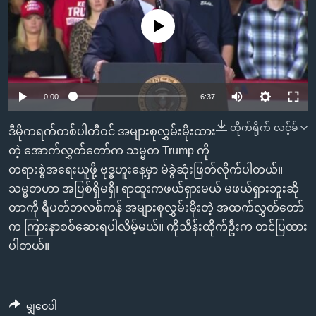
အ
သုတပဒေသာ အင်္ဂလိပ်စာ
ညွန်း
Learning English
No media source currently available
စာမျက်နှာ
သို့
ဗွီအိုအေ လူမှုကွန်ယက်များ
ကျော်
0:00
6:37
ကြည့်
ရန်
တိုက်ရိုက် လင့်ခ်
ဘာသာစကားများ
ဒီမိုကရက်တစ်ပါတီဝင် အများစုလွှမ်းမိုးထား
ရှာဖွေ
တဲ့ အောက်လွှတ်တော်က သမ္မတ Trump ကို
ရန်
တရားစွဲအရေးယူဖို့ ဗုဒ္ဓဟူးနေ့မှာ မဲခွဲဆုံးဖြတ်လိုက်ပါတယ်။
နေရာ
သမ္မတဟာ အပြစ်ရှိမရှိ၊ ရာထူးကဖယ်ရှားမယ် မဖယ်ရှားဘူးဆို
သို့
တာကို ရီပတ်ဘလစ်ကန် အများစုလွှမ်းမိုးတဲ့ အထက်လွှတ်တော်
ကျော်
က ကြားနာစစ်ဆေးရပါလိမ့်မယ်။ ကိုသိန်းထိုက်ဦးက တင်ပြထား
ရန်
ပါတယ်။
မျှဝေပါ