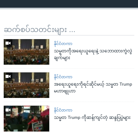
ဆက်စပ်သတင်းများ ...
နိုင်ငံတကာ
သမ္မတကိုအရေးယူရေးနဲ့ သဘောထားကွဲလွဲ
ချက်များ
နိုင်ငံတကာ
အရေးယူရေးကိုရင်ဆိုင်မယ့် သမ္မတ Trump
မဟာဗျုဟာ
နိုင်ငံတကာ
သမ္မတ Trump ကိုဆန့်ကျင်တဲ့ ဆန္ဒပြပွဲများ