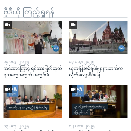
ဗွီဒီယို ကြည့်ရှုရန်
၁၄ မတ္၊ ၂၀၂၅
၁၃ မတ္၊ ၂၀၂၅
ကင်ဆာကြောင့် ရင်သားဖြတ်ထုတ်
ယူကရိန်းစစ်ရပ်ဖို့ ရုရှားဘက်က
ရသူတွေအတွက် အတွင်းခံ
လိုက်လျောနိုင်ခြေ
၁၃ မတ္၊ ၂၀၂၅
၁၂ မတ္၊ ၂၀၂၅