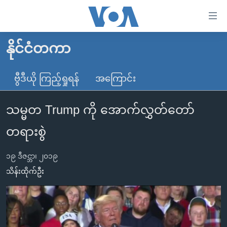
သုံး
ရ
လွယ်ကူ
နိုင်ငံတကာ
မူလစာမျက်နှာ
စေ
မြန်မာ
ဗွီဒီယို ကြည့်ရှုရန်
အကြောင်း
သည့်
ကမ္ဘာ့သတင်းများ
Link
သမ္မတ Trump ကို အောက်လွှတ်တော်
ဗွီဒီယို
နိုင်ငံတကာ
များ
သတင်းလွတ်လပ်ခွင့်
အမေရိကန်
တရားစွဲ
ပင်မ
ရပ်ဝန်းတခု လမ်းတခု အလွန်
တရုတ်
အကြောင်းအရာ
၁၉ ဒီဇင္ဘာ၊ ၂၀၁၉
သို့
အင်္ဂလိပ်စာလေ့လာမယ်
အစ္စရေး-ပါလက်စတိုင်း
သိန်းထိုက်ဦး
ကျော်
အပတ်စဉ်ကဏ္ဍများ
အမေရိကန်သုံးအီဒီယံ
ကြည့်
ရေဒီယိုနှင့်ရုပ်သံ အချက်အလက်များ
မကြေးမုံရဲ့ အင်္ဂလိပ်စာ
ရေဒီယို
ရန်
ပင်မ
ရေဒီယို/တီဗွီအစီအစဉ်
ရုပ်ရှင်ထဲက အင်္ဂလိပ်စာ
တီဗွီ