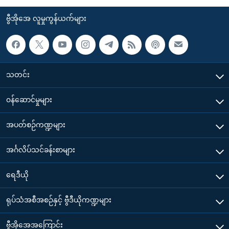
ဗွီအိုအေ လူမှုကွန်ယက်များ
သတင်း
၀န်ဆောင်မှုများ
အပတ်စဉ်ကဏ္ဍများ
အင်္ဂလိပ်သင်ခန်းစာများ
ရေဒီယို
ရုပ်သံအစီအစဉ်နှင့် ဗွီဒီယိုကဏ္ဍများ
ဗွီအိုအေအကြောင်း