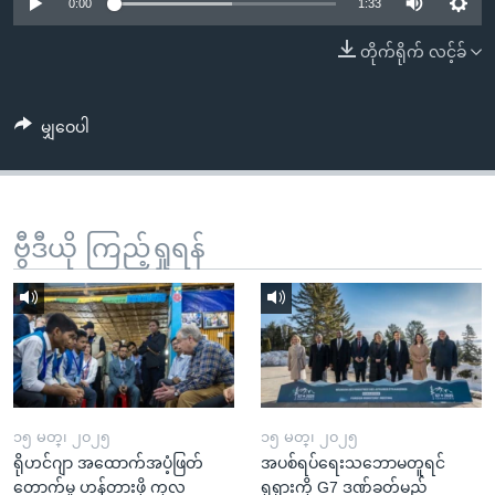
အ
0:00
1:33
သုတပဒေသာ အင်္ဂလိပ်စာ
ညွန်း
Learning English
တိုက်ရိုက် လင့်ခ်
စာမျက်နှာ
သို့
ဗွီအိုအေ လူမှုကွန်ယက်များ
ကျော်
မျှဝေပါ
ကြည့်
ရန်
ဘာသာစကားများ
ရှာဖွေ
ဗွီဒီယို ကြည့်ရှုရန်
ရန်
နေရာ
သို့
ကျော်
ရန်
၁၅ မတ္၊ ၂၀၂၅
၁၅ မတ္၊ ၂၀၂၅
ရိုဟင်ဂျာ အထောက်အပံ့ဖြတ်
အပစ်ရပ်ရေးသဘောမတူရင်
တောက်မှု ဟန့်တားဖို့ ကုလ
ရုရှားကို G7 ဒဏ်ခတ်မည်