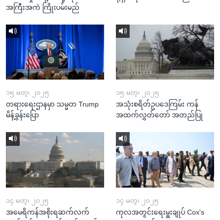
အကြီးအကဲ ကြိုးပမ်းမည်
၁၅ မတ္၊ ၂၀၂၅
၁၅ မတ္၊ ၂၀၂၅
တရားရေးဌာနမှာ သမ္မတ Trump
အသုံးစရိတ်ဥပဒေကြမ်း ကန်
မိန့်ခွန်းပြော
အထက်လွှတ်တော် အတည်ပြု
၁၄ မတ္၊ ၂၀၂၅
၁၄ မတ္၊ ၂၀၂၅
အမေရိကန်အစိုးရဆက်လက်
ကုလအတွင်းရေးမှူးချုပ် Cox's