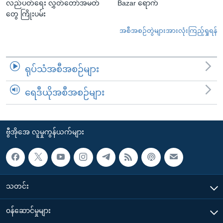
လည်ပတ်ရေး လွှတ်တော်အမတ်
Bazar ရောက်
တွေ ကြိုးပမ်း
အစီအစဉ်တွဲများအားလုံးကြည့်ရှုရန်
ရုပ်သံအစီအစဉ်များ
ရေဒီယိုအစီအစဉ်များ
ဗွီအိုအေ လူမှုကွန်ယက်များ
သတင်း
၀န်ဆောင်မှုများ