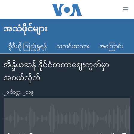
သုံး
ရ
လွယ်ကူ
အသံဖိုင်များ
မူလစာမျက်နှာ
စေ
မြန်မာ
ဗွီဒီယို ကြည့်ရှုရန်
သတင်းစာသား
အကြောင်း
သည့်
ကမ္ဘာ့သတင်းများ
Link
အိန္ဒိယဆန် နိုင်ငံတကာဈေးကွက်မှာ
ဗွီဒီယို
နိုင်ငံတကာ
များ
သတင်းလွတ်လပ်ခွင့်
အမေရိကန်
အဝယ်လိုက်
ပင်မ
ရပ်ဝန်းတခု လမ်းတခု အလွန်
တရုတ်
အကြောင်းအရာ
၂၀ ဒီဇင္ဘာ၊ ၂၀၁၉
သို့
အင်္ဂလိပ်စာလေ့လာမယ်
အစ္စရေး-ပါလက်စတိုင်း
ကျော်
အပတ်စဉ်ကဏ္ဍများ
အမေရိကန်သုံးအီဒီယံ
ကြည့်
ရေဒီယိုနှင့်ရုပ်သံ အချက်အလက်များ
မကြေးမုံရဲ့ အင်္ဂလိပ်စာ
ရေဒီယို
ရန်
No media source currently available
ပင်မ
ရေဒီယို/တီဗွီအစီအစဉ်
ရုပ်ရှင်ထဲက အင်္ဂလိပ်စာ
တီဗွီ