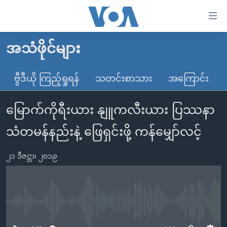
သုံး
ရ
လွယ်ကူ
အသံဖိုင်များ
မူလစာမျက်နှာ
စေ
မြန်မာ
ဗွီဒီယို ကြည့်ရှုရန်
သတင်းစာသား
အကြောင်း
သည့်
ကမ္ဘာ့သတင်းများ
Link
မြောက်ကိုရီးယား နျူကလီးယား ပြဿနာ
ဗွီဒီယို
နိုင်ငံတကာ
များ
သတင်းလွတ်လပ်ခွင့်
အမေရိကန်
သံတမန်နည်းနဲ့ ဖြေရှင်းဖို့ ကန်မျှော်လင့်
ပင်မ
ရပ်ဝန်းတခု လမ်းတခု အလွန်
တရုတ်
အကြောင်းအရာ
၂၁ ဒီဇင္ဘာ၊ ၂၀၁၉
သို့
အင်္ဂလိပ်စာလေ့လာမယ်
အစ္စရေး-ပါလက်စတိုင်း
ကျော်
အပတ်စဉ်ကဏ္ဍများ
အမေရိကန်သုံးအီဒီယံ
ကြည့်
ရေဒီယိုနှင့်ရုပ်သံ အချက်အလက်များ
မကြေးမုံရဲ့ အင်္ဂလိပ်စာ
ရေဒီယို
ရန်
No media source currently available
ပင်မ
ရေဒီယို/တီဗွီအစီအစဉ်
ရုပ်ရှင်ထဲက အင်္ဂလိပ်စာ
တီဗွီ