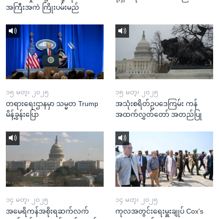
အကြီးအကဲ ကြိုးပမ်းမည်
၁၅ မတ္၊ ၂၀၂၅
၁၅ မတ္၊ ၂၀၂၅
တရားရေးဌာနမှာ သမ္မတ Trump
အသုံးစရိတ်ဥပဒေကြမ်း ကန်
မိန့်ခွန်းပြော
အထက်လွှတ်တော် အတည်ပြု
၁၄ မတ္၊ ၂၀၂၅
၁၄ မတ္၊ ၂၀၂၅
အမေရိကန်အစိုးရဆက်လက်
ကုလအတွင်းရေးမှူးချုပ် Cox's