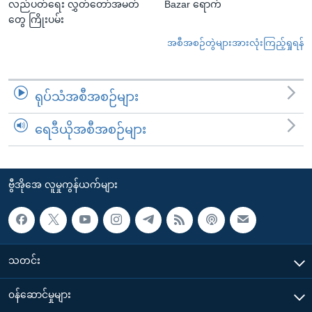
လည်ပတ်ရေး လွှတ်တော်အမတ်
Bazar ရောက်
တွေ ကြိုးပမ်း
အစီအစဉ်တွဲများအားလုံးကြည့်ရှုရန်
ရုပ်သံအစီအစဉ်များ
ရေဒီယိုအစီအစဉ်များ
ဗွီအိုအေ လူမှုကွန်ယက်များ
သတင်း
၀န်ဆောင်မှုများ