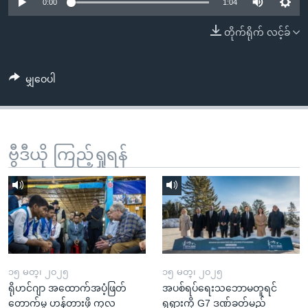
အ
0:00
1:04
သုတပဒေသာ အင်္ဂလိပ်စာ
ညွန်း
Learning English
တိုက်ရိုက် လင့်ခ်
စာမျက်နှာ
သို့
ဗွီအိုအေ လူမှုကွန်ယက်များ
ကျော်
မျှဝေပါ
ကြည့်
ရန်
ဘာသာစကားများ
ရှာဖွေ
ဗွီဒီယို ကြည့်ရှုရန်
ရန်
နေရာ
သို့
ကျော်
ရန်
၁၅ မတ္၊ ၂၀၂၅
၁၅ မတ္၊ ၂၀၂၅
ရိုဟင်ဂျာ အထောက်အပံ့ဖြတ်
အပစ်ရပ်ရေးသဘောမတူရင်
တောက်မှု ဟန့်တားဖို့ ကုလ
ရုရှားကို G7 ဒဏ်ခတ်မည်