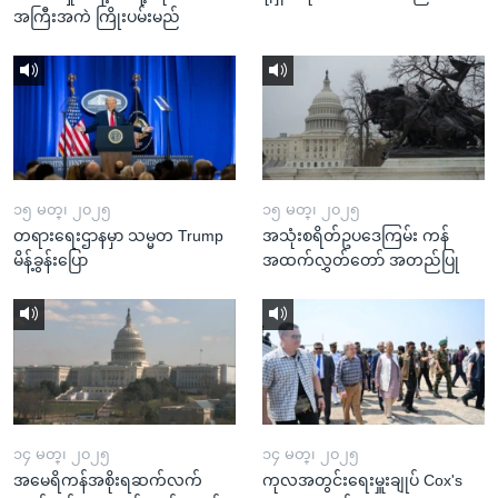
အကြီးအကဲ ကြိုးပမ်းမည်
၁၅ မတ္၊ ၂၀၂၅
၁၅ မတ္၊ ၂၀၂၅
တရားရေးဌာနမှာ သမ္မတ Trump
အသုံးစရိတ်ဥပဒေကြမ်း ကန်
မိန့်ခွန်းပြော
အထက်လွှတ်တော် အတည်ပြု
၁၄ မတ္၊ ၂၀၂၅
၁၄ မတ္၊ ၂၀၂၅
အမေရိကန်အစိုးရဆက်လက်
ကုလအတွင်းရေးမှူးချုပ် Cox's