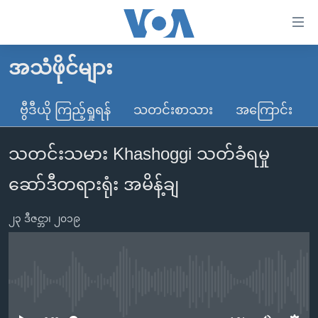
သုံး
ရ
လွယ်ကူ
အသံဖိုင်များ
မူလစာမျက်နှာ
စေ
မြန်မာ
ဗွီဒီယို ကြည့်ရှုရန်
သတင်းစာသား
အကြောင်း
သည့်
ကမ္ဘာ့သတင်းများ
Link
သတင်းသမား Khashoggi သတ်ခံရမှု
ဗွီဒီယို
နိုင်ငံတကာ
များ
သတင်းလွတ်လပ်ခွင့်
အမေရိကန်
ဆော်ဒီတရားရုံး အမိန့်ချ
ပင်မ
ရပ်ဝန်းတခု လမ်းတခု အလွန်
တရုတ်
အကြောင်းအရာ
၂၃ ဒီဇင္ဘာ၊ ၂၀၁၉
သို့
အင်္ဂလိပ်စာလေ့လာမယ်
အစ္စရေး-ပါလက်စတိုင်း
ကျော်
အပတ်စဉ်ကဏ္ဍများ
အမေရိကန်သုံးအီဒီယံ
ကြည့်
ရေဒီယိုနှင့်ရုပ်သံ အချက်အလက်များ
မကြေးမုံရဲ့ အင်္ဂလိပ်စာ
ရေဒီယို
ရန်
No media source currently available
ပင်မ
ရေဒီယို/တီဗွီအစီအစဉ်
ရုပ်ရှင်ထဲက အင်္ဂလိပ်စာ
တီဗွီ