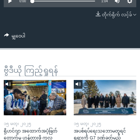
အ
0:00
1:04
သုတပဒေသာ အင်္ဂလိပ်စာ
ညွန်း
Learning English
တိုက်ရိုက် လင့်ခ်
စာမျက်နှာ
သို့
ဗွီအိုအေ လူမှုကွန်ယက်များ
ကျော်
မျှဝေပါ
ကြည့်
ရန်
ဘာသာစကားများ
ရှာဖွေ
ဗွီဒီယို ကြည့်ရှုရန်
ရန်
နေရာ
သို့
ကျော်
ရန်
၁၅ မတ္၊ ၂၀၂၅
၁၅ မတ္၊ ၂၀၂၅
ရိုဟင်ဂျာ အထောက်အပံ့ဖြတ်
အပစ်ရပ်ရေးသဘောမတူရင်
တောက်မှု ဟန့်တားဖို့ ကုလ
ရုရှားကို G7 ဒဏ်ခတ်မည်