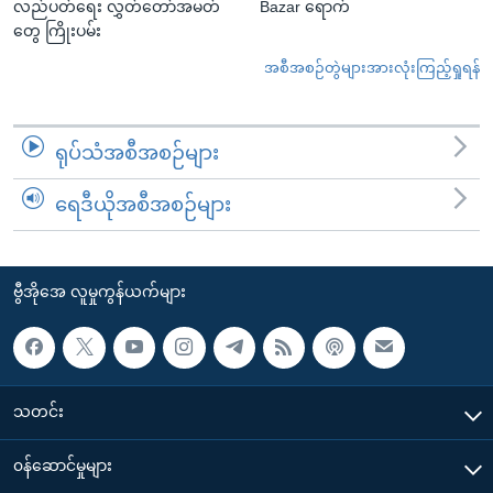
လည်ပတ်ရေး လွှတ်တော်အမတ်
Bazar ရောက်
တွေ ကြိုးပမ်း
အစီအစဉ်တွဲများအားလုံးကြည့်ရှုရန်
ရုပ်သံအစီအစဉ်များ
ရေဒီယိုအစီအစဉ်များ
ဗွီအိုအေ လူမှုကွန်ယက်များ
သတင်း
၀န်ဆောင်မှုများ