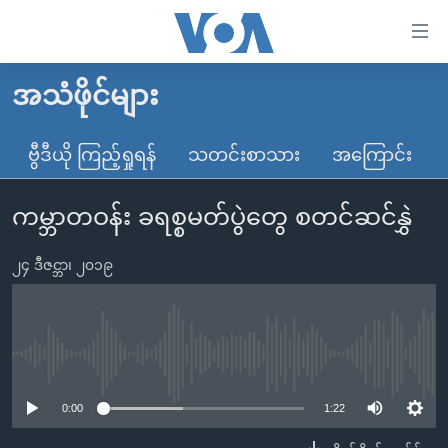
သုံး
ရ
လွယ်ကူ
အသံဖိုင်များ
မူလစာမျက်နှာ
စေ
မြန်မာ
ဗွီဒီယို ကြည့်ရှုရန်
သတင်းစာသား
အကြောင်း
သည့်
ကမ္ဘာ့သတင်းများ
Link
ကမ္ဘာတဝန်း ခရစ္စမတ်ပွဲတွေ စတင်ဆင်နွှဲ
ဗွီဒီယို
နိုင်ငံတကာ
များ
သတင်းလွတ်လပ်ခွင့်
အမေရိကန်
ပင်မ
၂၄ ဒီဇင္ဘာ၊ ၂၀၁၉
ရပ်ဝန်းတခု လမ်းတခု အလွန်
တရုတ်
အကြောင်းအရာ
သို့
အင်္ဂလိပ်စာလေ့လာမယ်
အစ္စရေး-ပါလက်စတိုင်း
ကျော်
အပတ်စဉ်ကဏ္ဍများ
အမေရိကန်သုံးအီဒီယံ
No media source currently available
ကြည့်
ရေဒီယိုနှင့်ရုပ်သံ အချက်အလက်များ
မကြေးမုံရဲ့ အင်္ဂလိပ်စာ
ရေဒီယို
ရန်
0:00
1:22
ပင်မ
ရေဒီယို/တီဗွီအစီအစဉ်
ရုပ်ရှင်ထဲက အင်္ဂလိပ်စာ
တီဗွီ