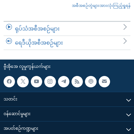
အစီအစဉ်တွဲများအားလုံးကြည့်ရှုရန်
ရုပ်သံအစီအစဉ်များ
ရေဒီယိုအစီအစဉ်များ
ဗွီအိုအေ လူမှုကွန်ယက်များ
သတင်း
၀န်ဆောင်မှုများ
အပတ်စဉ်ကဏ္ဍများ