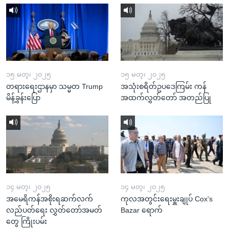
၁၅ မတ္၊ ၂၀၂၅
၁၅ မတ္၊ ၂၀၂၅
တရားရေးဌာနမှာ သမ္မတ Trump
အသုံးစရိတ်ဥပဒေကြမ်း ကန်
မိန့်ခွန်းပြော
အထက်လွှတ်တော် အတည်ပြု
၁၄ မတ္၊ ၂၀၂၅
၁၄ မတ္၊ ၂၀၂၅
အမေရိကန်အစိုးရဆက်လက်
ကုလအတွင်းရေးမှူးချုပ် Cox's
လည်ပတ်ရေး လွှတ်တော်အမတ်
Bazar ရောက်
တွေ ကြိုးပမ်း