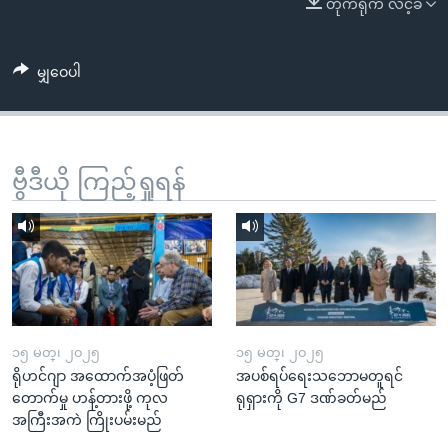
တိုက်ရိုက် လင့်ခ်
အ
သုတပဒေသာ အင်္ဂလိပ်စာ
ညွန်း
Learning English
စာမျက်နှာ
မျှဝေပါ
သို့
ဗွီအိုအေ လူမှုကွန်ယက်များ
ကျော်
ကြည့်
ရန်
ဗွီဒီယို ကြည့်ရှုရန်
ဘာသာစကားများ
ရှာဖွေ
ရန်
နေရာ
သို့
ကျော်
ရန်
၁၅ မတ္၊ ၂၀၂၅
၁၅ မတ္၊ ၂၀၂၅
ရိုဟင်ဂျာ အထောက်အပံ့ဖြတ်
အပစ်ရပ်ရေးသဘောမတူရင်
တောက်မှု ဟန့်တားဖို့ ကုလ
ရုရှားကို G7 ဒဏ်ခတ်မည်
အကြီးအကဲ ကြိုးပမ်းမည်