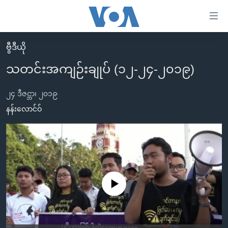
သုံး
ရ
လွယ်ကူ
ဗွီဒီယို
မူလစာမျက်နှာ
စေ
သတင်းအကျဉ်းချုပ် (၁၂-၂၄-၂၀၁၉)
မြန်မာ
သည့်
ကမ္ဘာ့သတင်းများ
၂၄ ဒီဇင္ဘာ၊ ၂၀၁၉
Link
ဗွီဒီယို
နိုင်ငံတကာ
နန်းလောင်ဝ်
များ
သတင်းလွတ်လပ်ခွင့်
အမေရိကန်
ပင်မ
ရပ်ဝန်းတခု လမ်းတခု အလွန်
တရုတ်
အကြောင်းအရာ
သို့
အင်္ဂလိပ်စာလေ့လာမယ်
အစ္စရေး-ပါလက်စတိုင်း
ကျော်
အပတ်စဉ်ကဏ္ဍများ
အမေရိကန်သုံးအီဒီယံ
No media source currently available
ကြည့်
ရေဒီယိုနှင့်ရုပ်သံ အချက်အလက်များ
မကြေးမုံရဲ့ အင်္ဂလိပ်စာ
ရေဒီယို
ရန်
ပင်မ
ရေဒီယို/တီဗွီအစီအစဉ်
ရုပ်ရှင်ထဲက အင်္ဂလိပ်စာ
တီဗွီ