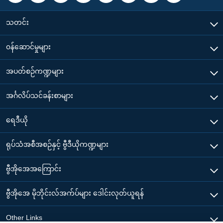
သတင်း
၀န်ဆောင်မှုများ
အပတ်စဉ်ကဏ္ဍများ
အင်္ဂလိပ်သင်ခန်းစာများ
ရေဒီယို
ရုပ်သံအစီအစဉ်နှင့် ဗွီဒီယိုကဏ္ဍများ
ဗွီအိုအေအကြောင်း
ဗွီအိုအေ မိုဘိုင်းလ်အက်ပ်များ ဒေါင်းလုတ်ယူရန်
Other Links