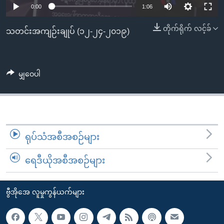
အ
0:00
1:06
သုတပဒေသာ အင်္ဂလိပ်စာ
ညွန်း
Learning English
တိုက်ရိုက် လင့်ခ်
စာမျက်နှာ
သတင်းအကျဉ်းချုပ် (၁၂-၂၄-၂၀၁၉)
သို့
ဗွီအိုအေ လူမှုကွန်ယက်များ
ကျော်
ကြည့်
မျှဝေပါ
ရန်
ဘာသာစကားများ
ရှာဖွေ
ရန်
နေရာ
ရုပ်သံအစီအစဉ်များ
သို့
ကျော်
ရေဒီယိုအစီအစဉ်များ
ရန်
ဗွီအိုအေ လူမှုကွန်ယက်များ