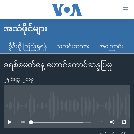
သုံး
ရ
လွယ်ကူ
အသံဖိုင်များ
မူလစာမျက်နှာ
စေ
မြန်မာ
ဗွီဒီယို ကြည့်ရှုရန်
သတင်းစာသား
အကြောင်း
သည့်
ကမ္ဘာ့သတင်းများ
Link
ခရစ်စမတ်နေ့ ဟောင်ကောင်ဆန္ဒပြမှု
ဗွီဒီယို
နိုင်ငံတကာ
များ
သတင်းလွတ်လပ်ခွင့်
အမေရိကန်
ပင်မ
၂၅ ဒီဇင္ဘာ၊ ၂၀၁၉
ရပ်ဝန်းတခု လမ်းတခု အလွန်
တရုတ်
အကြောင်းအရာ
သို့
အင်္ဂလိပ်စာလေ့လာမယ်
အစ္စရေး-ပါလက်စတိုင်း
ကျော်
အပတ်စဉ်ကဏ္ဍများ
အမေရိကန်သုံးအီဒီယံ
No media source currently available
ကြည့်
ရေဒီယိုနှင့်ရုပ်သံ အချက်အလက်များ
မကြေးမုံရဲ့ အင်္ဂလိပ်စာ
ရေဒီယို
ရန်
0:00
1:05
ပင်မ
ရေဒီယို/တီဗွီအစီအစဉ်
ရုပ်ရှင်ထဲက အင်္ဂလိပ်စာ
တီဗွီ