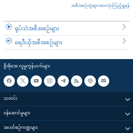
အစီအစဉ်တွဲများအားလုံးကြည့်ရှုရန်
ရုပ်သံအစီအစဉ်များ
ရေဒီယိုအစီအစဉ်များ
ဗွီအိုအေ လူမှုကွန်ယက်များ
သတင်း
၀န်ဆောင်မှုများ
အပတ်စဉ်ကဏ္ဍများ