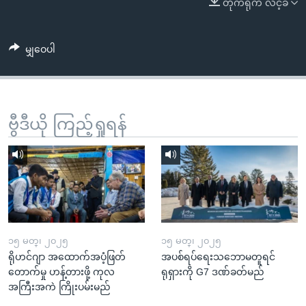
တိုက်ရိုက် လင့်ခ်
အ
သုတပဒေသာ အင်္ဂလိပ်စာ
ညွန်း
Learning English
စာမျက်နှာ
မျှဝေပါ
သို့
ဗွီအိုအေ လူမှုကွန်ယက်များ
ကျော်
ကြည့်
ရန်
ဗွီဒီယို ကြည့်ရှုရန်
ဘာသာစကားများ
ရှာဖွေ
ရန်
နေရာ
သို့
ကျော်
ရန်
၁၅ မတ္၊ ၂၀၂၅
၁၅ မတ္၊ ၂၀၂၅
ရိုဟင်ဂျာ အထောက်အပံ့ဖြတ်
အပစ်ရပ်ရေးသဘောမတူရင်
တောက်မှု ဟန့်တားဖို့ ကုလ
ရုရှားကို G7 ဒဏ်ခတ်မည်
အကြီးအကဲ ကြိုးပမ်းမည်