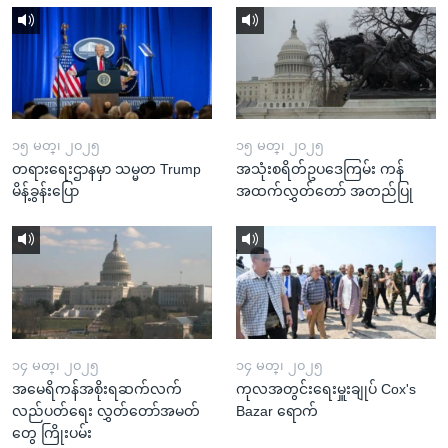
၁၅ မတ္၊ ၂၀၂၅
၁၅ မတ္၊ ၂၀၂၅
တရားရေးဌာနမှာ သမ္မတ Trump
အသုံးစရိတ်ဥပဒေကြမ်း ကန်
မိန့်ခွန်းပြော
အထက်လွှတ်တော် အတည်ပြု
၁၄ မတ္၊ ၂၀၂၅
၁၄ မတ္၊ ၂၀၂၅
အမေရိကန်အစိုးရဆက်လက်
ကုလအတွင်းရေးမှူးချုပ် Cox's
လည်ပတ်ရေး လွှတ်တော်အမတ်
Bazar ရောက်
တွေ ကြိုးပမ်း