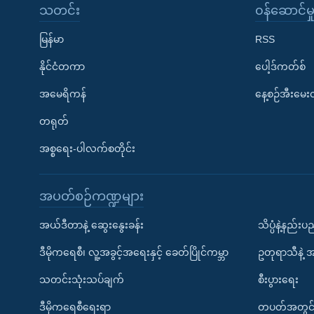
သတင်း
၀န်ဆောင်မှ
မြန်မာ
RSS
နိုင်ငံတကာ
ပေါ့ဒ်ကတ်စ်
အမေရိကန်
နေ့စဉ်အီးမေ
တရုတ်
အစ္စရေး-ပါလက်စတိုင်း
အပတ်စဉ်ကဏ္ဍများ
အယ်ဒီတာနဲ့ ဆွေးနွေးခန်း
သိပ္ပံနဲ့နည်း
ဒီမိုကရေစီ၊ လူ့အခွင့်အရေးနှင့် ခေတ်ပြိုင်ကမ္ဘာ
ဥတုရာသီနဲ့ 
သတင်းသုံးသပ်ချက်
စီးပွားရေး
ဒီမိုကရေစီရေးရာ
တပတ်အတွင်