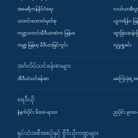
အမေရိကန်နိုင်ငံရေး
လယ်ယာစီးပွ
သတင်းထောက်မှတ်စု
ယူကရိန်း၊ မြန
ကမ္ဘာ့သတင်းမီဒီယာထဲက မြန်မာ
ထူးခြားဆန်း
ကမ္ဘာ့ မြန်မာ့ မီဒီယာမြင်ကွင်း
လူမှုရှုခင်း
အင်္ဂလိပ်သင်ခန်းစာများ
အီဒီယံသင်ခန်းစာ
မကြေးမုံရဲ့အင
ရေဒီယို
နံနက်ပိုင်း ၆း၀၀-ရး၀၀
ညပိုင်း ၉း၀
ရုပ်သံအစီအစဉ်နှင့် ဗွီဒီယိုကဏ္ဍများ