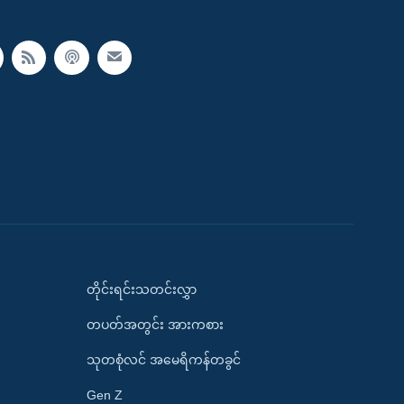
တိုင်းရင်းသတင်းလွှာ
တပတ်အတွင်း အားကစား
သုတစုံလင် အမေရိကန်တခွင်
Gen Z