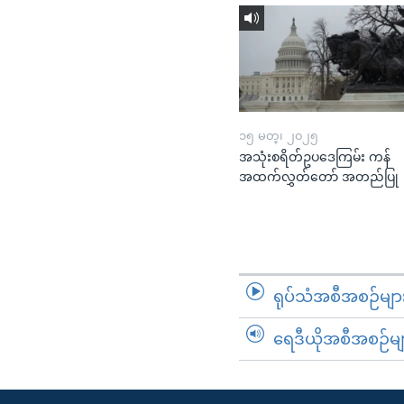
၁၅ မတ္၊ ၂၀၂၅
အသုံးစရိတ်ဥပဒေကြမ်း ကန်
အထက်လွှတ်တော် အတည်ပြု
ရုပ်သံအစီအစဉ်မျာ
ရေဒီယိုအစီအစဉ်မျ