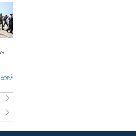
x's
်ရှုရန်