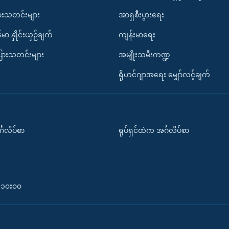
ားသတင်းများ
အာရှစီးပွားရေး
်မာ နှိုင်းယှဉ်ချက်
ကျန်းမာရေး
ပြားသတင်းများ
အမျိုးသမီးကဏ္ဍ
ရိုဟင်ဂျာအရေး မျှော်လင့်ချက်
်္ဂလိပ်စာ
ရုပ်ရှင်ထဲက အင်္ဂလိပ်စာ
၀-၁၀း၀၀