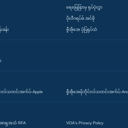
ရေမြေခြားမှ ရုပ်ပုံလွှာ
ပိုလီဂရပ်ဖ်.အင်ဖို
်းခန်း
ဗွီအိုအေ ပုံပြရုပ်သံ
း
ိုင်းလ်သတင်းအက်ပ်-Apple
ဗွီအိုအေမိုဘိုင်းလ်သတင်းအက်ပ်-An
 အာရှအသံ RFA
VOA's Privacy Policy