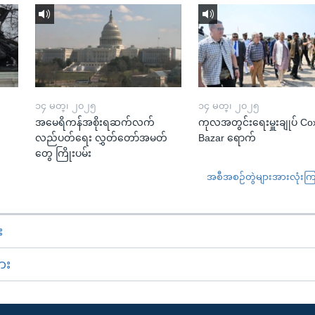
၁၄ မတ္၊ ၂၀၂၅
၁၄ မတ္၊ ၂၀၂၅
အမေရိကန်အစိုးရဆက်လက်
ကုလအတွင်းရေးမှူးချုပ် Co
လည်ပတ်ရေး လွှတ်တော်အမတ်
Bazar ရောက်
တွေ ကြိုးပမ်း
အစီအစဉ်တွဲများအားလုံးကြည့
း
ား