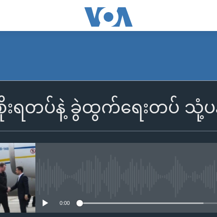
ုးရတပ်နဲ့ ခွဲထွက်ရေးတပ် သုံ့
No media source currently availa
0:00