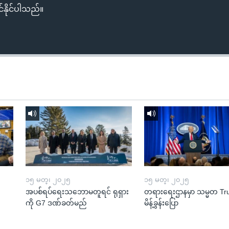
်နိုင်ပါသည်။
၁၅ မတ္၊ ၂၀၂၅
၁၅ မတ္၊ ၂၀၂၅
အပစ်ရပ်ရေးသဘောမတူရင် ရုရှား
တရားရေးဌာနမှာ သမ္မတ T
ကို G7 ဒဏ်ခတ်မည်
မိန့်ခွန်းပြော