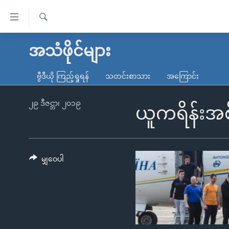
သုံး
ရ
ရှာဖွေ
လွယ်ကူ
မူလစာမျက်နှာ
အသံဖိုင်များ
ရ
စေ
မြန်မာ
လာ
ဗွီဒီယို ကြည့်ရှုရန်
သတင်းစာသား
အကြောင်း
သည့်
ဒ်
ကမ္ဘာ့သတင်းများ
Link
ဗွီဒီယို
နိုင်ငံတကာ
၂၉ ဒီဇင္ဘာ၊ ၂၀၁၉
ယူကရိန်းအစိ
များ
သတင်းလွတ်လပ်ခွင့်
အမေရိကန်
ပင်မ
ရပ်ဝန်းတခု လမ်းတခု အလွန်
တရုတ်
အကြောင်းအရာ
အင်္ဂလိပ်စာလေ့လာမယ်
အစ္စရေး-ပါလက်စတိုင်း
မျှဝေပါ
သို့
အပတ်စဉ်ကဏ္ဍများ
အမေရိကန်သုံးအီဒီယံ
ကျော်
ကြည့်
ရေဒီယိုနှင့်ရုပ်သံ အချက်အလက်များ
မကြေးမုံရဲ့ အင်္ဂလိပ်စာ
ရေဒီယို
ရန်
ရေဒီယို/တီဗွီအစီအစဉ်
ရုပ်ရှင်ထဲက အင်္ဂလိပ်စာ
တီဗွီ
ပင်မ