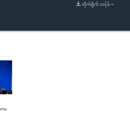
တိုက်ရိုက် လင့်ခ်
EMBED
rump