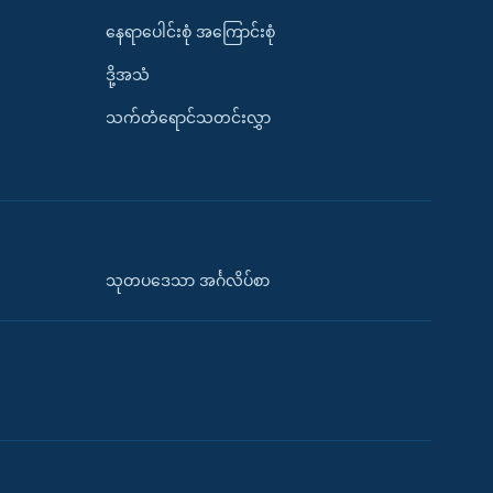
နေရာပေါင်းစုံ အကြောင်းစုံ
ဒို့အသံ
သက်တံရောင်သတင်းလွှာ
သုတပဒေသာ အင်္ဂလိပ်စာ