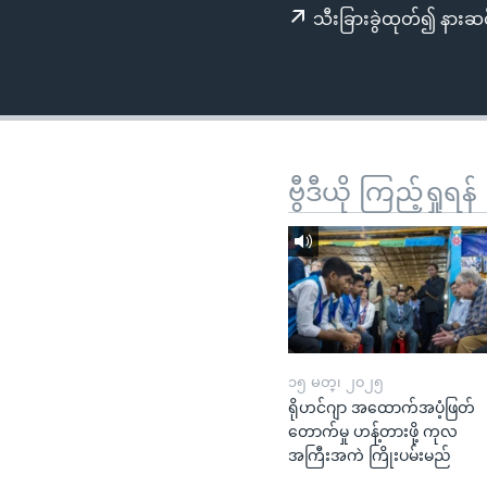
သုတပဒေသာ အင်္ဂလိပ်စာ
အ
သီးခြားခွဲထုတ်၍ နားဆင
ညွန်း
စာမျက်နှာ
သို့
ကျော်
ကြည့်
ရန်
ဗွီဒီယို ကြည့်ရှုရန်
ရှာဖွေ
ရန်
နေရာ
သို့
ကျော်
ရန်
၁၅ မတ္၊ ၂၀၂၅
ရိုဟင်ဂျာ အထောက်အပံ့ဖြတ်
တောက်မှု ဟန့်တားဖို့ ကုလ
အကြီးအကဲ ကြိုးပမ်းမည်