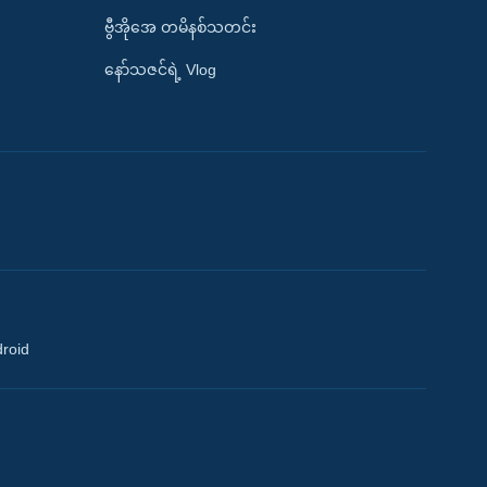
ဗွီအိုအေ တမိနစ်သတင်း
နော်သဇင်ရဲ့ Vlog
droid