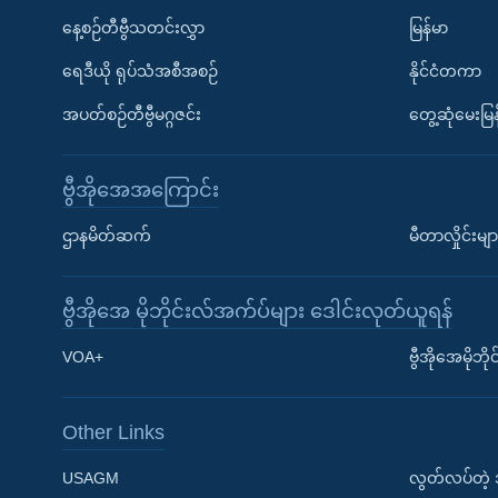
နေ့စဉ်တီဗွီသတင်းလွှာ
မြန်မာ
ရေဒီယို ရုပ်သံအစီအစဉ်
နိုင်ငံတကာ
အပတ်စဉ်တီဗွီမဂ္ဂဇင်း
တွေ့ဆုံမေးမြန
ဗွီအိုအေအကြောင်း
ဌာနမိတ်ဆက်
မီတာလှိုင်းမျာ
ဗွီအိုအေ မိုဘိုင်းလ်အက်ပ်များ ဒေါင်းလုတ်ယူရန်
Learning English
VOA+
ဗွီအိုအေမိုဘ
ဗွီအိုအေ လူမှုကွန်ယက်များ
Other Links
USAGM
လွတ်လပ်တဲ့