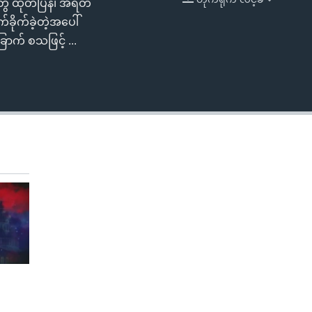
ေ ထုတ်ပြန်၊ အီရတ်
EMBED
ိုက်ခဲ့တဲ့အပေါ်
ာက် စသဖြင့် ...