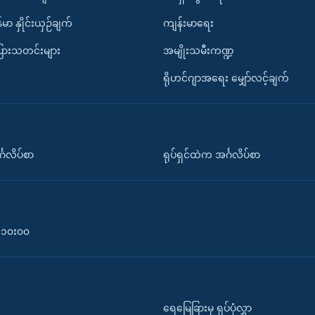
်မာ နှိုင်းယှဉ်ချက်
ကျန်းမာရေး
ပြားသတင်းများ
အမျိုးသမီးကဏ္ဍ
ရိုဟင်ဂျာအရေး မျှော်လင့်ချက်
်္ဂလိပ်စာ
ရုပ်ရှင်ထဲက အင်္ဂလိပ်စာ
၀-၁၀း၀၀
ရေမြေခြားမှ ရုပ်ပုံလွှာ