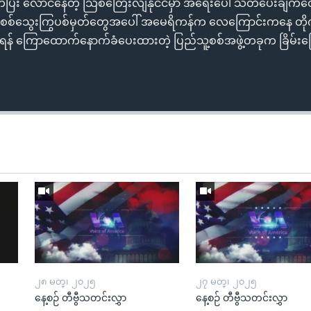
ပြီး လောင်နေတဲ့ သြစတြေးလျနိုင်ငံမှာ အရေးပေါ် သတိပေးချက်တွ
ထဲက စစ်သွေးကြွပစ်မှတ်တွေအပေါ် အမေရိကန်က လေကြောင်းကနေ တိုက်ခ
အီရန် ကြောထောက်နောက်ခံပေးထားတဲ့ ပြည်သူ့စစ်အဖွဲ့တခုက ခြိမ်းခြေ
၂၈ မတ္၊ ၂၀၂၅
၂၇ မတ္၊ ၂၀၂၅
နေ့စဉ် တီဗွီသတင်းလွှာ
နေ့စဉ် တီဗွီသတင်းလွှာ