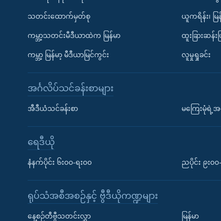
သတင်းထောက်မှတ်စု
ယူကရိန်း၊ မြန
ကမ္ဘာ့သတင်းမီဒီယာထဲက မြန်မာ
ထူးခြားဆန်း
ကမ္ဘာ့ မြန်မာ့ မီဒီယာမြင်ကွင်း
လူမှုရှုခင်း
အင်္ဂလိပ်သင်ခန်းစာများ
အီဒီယံသင်ခန်းစာ
မကြေးမုံရဲ့အင
ရေဒီယို
နံနက်ပိုင်း ၆း၀၀-ရး၀၀
ညပိုင်း ၉း၀
ရုပ်သံအစီအစဉ်နှင့် ဗွီဒီယိုကဏ္ဍများ
နေ့စဉ်တီဗွီသတင်းလွှာ
မြန်မာ