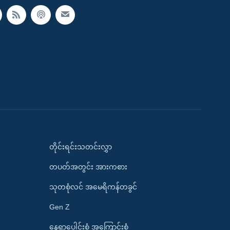
တိုင်းရင်းသတင်းလွှာ
တပတ်အတွင်း အားကစား
သုတစုံလင် အမေရိကန်တခွင်
Gen Z
နေရာပေါင်းစုံ အကြောင်းစုံ