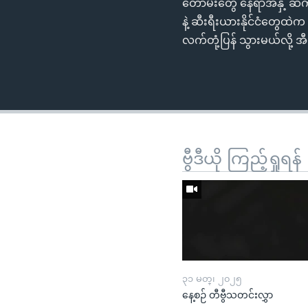
တောမီးတွေ နေရာအနှံ့ ဆက်
နဲ့ ဆီးရီးယားနိုင်ငံတွေ
လက်တုံ့ပြန် သွားမယ်လို့ 
ဗွီဒီယို ကြည့်ရှုရန်
၃၁ မတ္၊ ၂၀၂၅
နေ့စဉ် တီဗွီသတင်းလွှာ