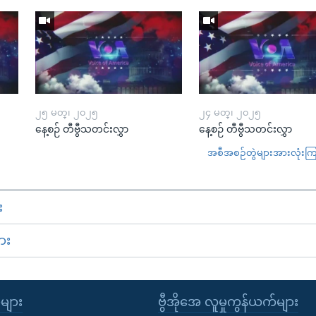
၂၅ မတ္၊ ၂၀၂၅
၂၄ မတ္၊ ၂၀၂၅
နေ့စဉ် တီဗွီသတင်းလွှာ
နေ့စဉ် တီဗွီသတင်းလွှာ
အစီအစဉ်တွဲများအားလုံးကြည့
း
ား
ုများ
ဗွီအိုအေ လူမှုကွန်ယက်များ