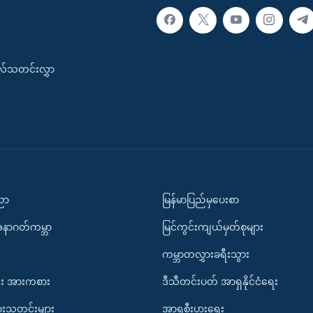
းလ်သတင်းလွှာ
ပညာ
မြန်မာပြည်မှပေးစာ
အနာဂတ်ကမ္ဘာ
မြင်ကွင်းကျယ်မှတ်စုများ
ကမ္ဘာတလွှားခရီးသွား
း အားကစား
ဒီသီတင်းပတ် အာရှနိုင်ငံရေး
ားသတင်းများ
အာရှစီးပွားရေး