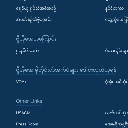
ရေဒီယို ရုပ်သံအစီအစဉ်
နိုင်ငံတကာ
အပတ်စဉ်တီဗွီမဂ္ဂဇင်း
တွေ့ဆုံမေးမြန
ဗွီအိုအေအကြောင်း
ဌာနမိတ်ဆက်
မီတာလှိုင်းမျာ
ဗွီအိုအေ မိုဘိုင်းလ်အက်ပ်များ ဒေါင်းလုတ်ယူရန်
Learning English
VOA+
ဗွီအိုအေမိုဘ
ဗွီအိုအေ လူမှုကွန်ယက်များ
Other Links
USAGM
လွတ်လပ်တဲ့
Press Room
အေမရိကန္အစိ
ဘာသာစကားများ