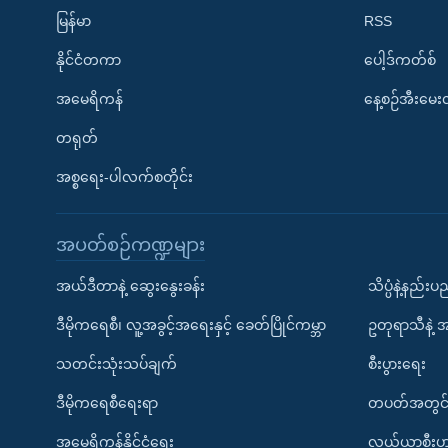
မြန်မာ
RSS
နိုင်ငံတကာ
ပေါ့ဒ်ကတ်စ်
အမေရိကန်
နေ့စဉ်အီးမေ
တရုတ်
အစ္စရေး-ပါလက်စတိုင်း
အပတ်စဉ်ကဏ္ဍများ
အယ်ဒီတာနဲ့ ဆွေးနွေးခန်း
သိပ္ပံနဲ့နည်း
ဒီမိုကရေစီ၊ လူ့အခွင့်အရေးနှင့် ခေတ်ပြိုင်ကမ္ဘာ
ဥတုရာသီနဲ့ 
သတင်းသုံးသပ်ချက်
စီးပွားရေး
ဒီမိုကရေစီရေးရာ
တပတ်အတွင်
အမေရိကန်နိုင်ငံရေး
လယ်ယာစီးပွ