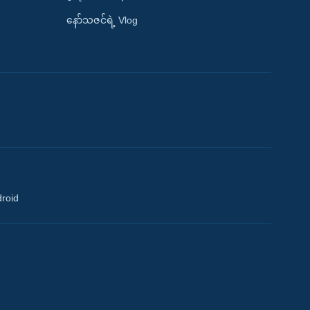
နော်သဇင်ရဲ့ Vlog
droid