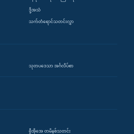
ဒို့အသံ
သက်တံရောင်သတင်းလွှာ
သုတပဒေသာ အင်္ဂလိပ်စာ
ဗွီအိုအေ တမိနစ်သတင်း