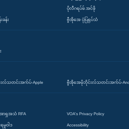
ပိုလီဂရပ်ဖ်.အင်ဖို
်းခန်း
ဗွီအိုအေ ပုံပြရုပ်သံ
း
ိုင်းလ်သတင်းအက်ပ်-Apple
ဗွီအိုအေမိုဘိုင်းလ်သတင်းအက်ပ်-An
 အာရှအသံ RFA
VOA's Privacy Policy
ုးရမူဝါဒ
Accessibility