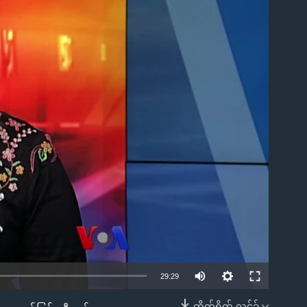
ble
29:29
တိုက်ရိုက် လင့်ခ်