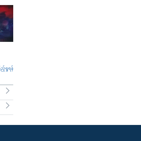
်ရှုရန်