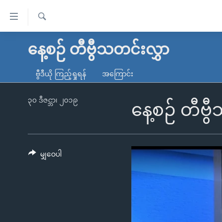
သုံး
ရ
ရှာဖွေ
လွယ်ကူ
မူလစာမျက်နှာ
နေ့စဉ် တီဗွီသတင်းလွှာ
ရ
စေ
မြန်မာ
လာ
ဗွီဒီယို ကြည့်ရှုရန်
အကြောင်း
သည့်
ဒ်
ကမ္ဘာ့သတင်းများ
Link
ဗွီဒီယို
နိုင်ငံတကာ
၃၀ ဒီဇင္ဘာ၊ ၂၀၁၉
နေ့စဉ် တီဗ
များ
သတင်းလွတ်လပ်ခွင့်
အမေရိကန်
ပင်မ
ရပ်ဝန်းတခု လမ်းတခု အလွန်
တရုတ်
အကြောင်းအရာ
အင်္ဂလိပ်စာလေ့လာမယ်
အစ္စရေး-ပါလက်စတိုင်း
မျှဝေပါ
သို့
အပတ်စဉ်ကဏ္ဍများ
အမေရိကန်သုံးအီဒီယံ
ကျော်
ကြည့်
ရေဒီယိုနှင့်ရုပ်သံ အချက်အလက်များ
မကြေးမုံရဲ့ အင်္ဂလိပ်စာ
ရေဒီယို
ရန်
ရေဒီယို/တီဗွီအစီအစဉ်
ရုပ်ရှင်ထဲက အင်္ဂလိပ်စာ
တီဗွီ
ပင်မ