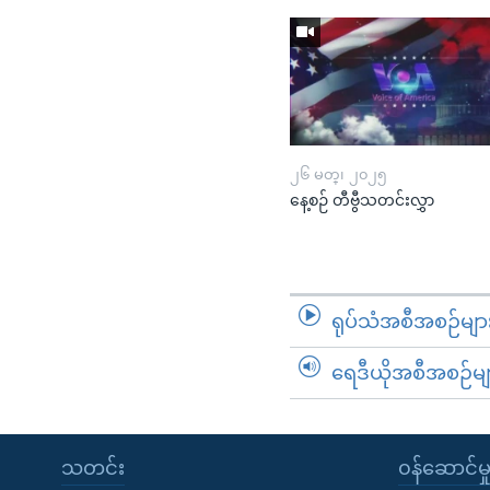
၂၆ မတ္၊ ၂၀၂၅
နေ့စဉ် တီဗွီသတင်းလွှာ
ရုပ်သံအစီအစဉ်မျာ
ရေဒီယိုအစီအစဉ်မျ
သတင်း
၀န်ဆောင်မှ