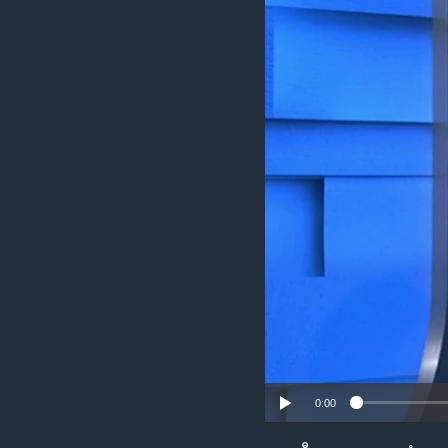
သုတပဒေသာ အင်္ဂလိပ်စာ
အ
ညွန်း
စာမျက်နှာ
သို့
ကျော်
ကြည့်
ရန်
ရှာဖွေ
ရန်
နေရာ
သို့
ကျော်
ရန်
0:00