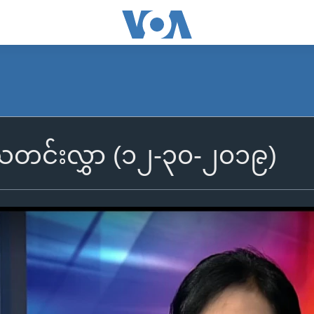
ွီသတင်းလွှာ (၁၂-၃၀-၂၀၁၉)