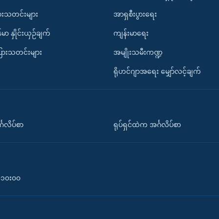
ားသတင်းများ
အာရှစီးပွားရေး
်မာ နှိုင်းယှဉ်ချက်
ကျန်းမာရေး
ပြားသတင်းများ
အမျိုးသမီးကဏ္ဍ
ရိုဟင်ဂျာအရေး မျှော်လင့်ချက်
်္ဂလိပ်စာ
ရုပ်ရှင်ထဲက အင်္ဂလိပ်စာ
၀-၁၀း၀၀