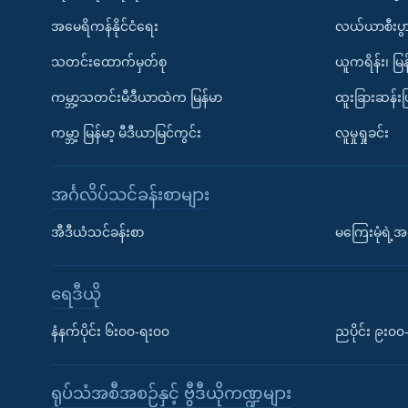
အမေရိကန်နိုင်ငံရေး
လယ်ယာစီးပွ
သတင်းထောက်မှတ်စု
ယူကရိန်း၊ မြန
ကမ္ဘာ့သတင်းမီဒီယာထဲက မြန်မာ
ထူးခြားဆန်း
ကမ္ဘာ့ မြန်မာ့ မီဒီယာမြင်ကွင်း
လူမှုရှုခင်း
အင်္ဂလိပ်သင်ခန်းစာများ
အီဒီယံသင်ခန်းစာ
မကြေးမုံရဲ့အင
ရေဒီယို
နံနက်ပိုင်း ၆း၀၀-ရး၀၀
ညပိုင်း ၉း၀
ရုပ်သံအစီအစဉ်နှင့် ဗွီဒီယိုကဏ္ဍများ