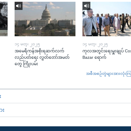
၁၄ မတ္၊ ၂၀၂၅
၁၄ မတ္၊ ၂၀၂၅
အမေရိကန်အစိုးရဆက်လက်
ကုလအတွင်းရေးမှူးချုပ် Co
လည်ပတ်ရေး လွှတ်တော်အမတ်
Bazar ရောက်
တွေ ကြိုးပမ်း
အစီအစဉ်တွဲများအားလုံးကြည့
း
ား