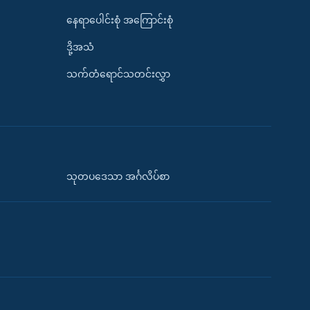
နေရာပေါင်းစုံ အကြောင်းစုံ
ဒို့အသံ
သက်တံရောင်သတင်းလွှာ
သုတပဒေသာ အင်္ဂလိပ်စာ