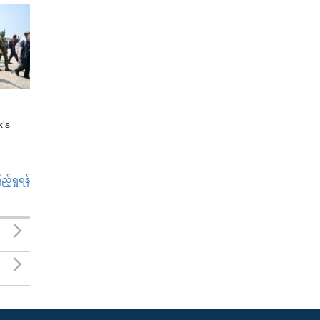
x's
်ရှုရန်