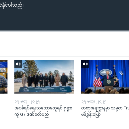
်နိုင်ပါသည်။
၁၅ မတ္၊ ၂၀၂၅
၁၅ မတ္၊ ၂၀၂၅
အပစ်ရပ်ရေးသဘောမတူရင် ရုရှား
တရားရေးဌာနမှာ သမ္မတ T
ကို G7 ဒဏ်ခတ်မည်
မိန့်ခွန်းပြော