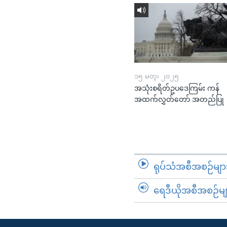
၁၅ မတ္၊ ၂၀၂၅
အသုံးစရိတ်ဥပဒေကြမ်း ကန်
အထက်လွှတ်တော် အတည်ပြု
ရုပ်သံအစီအစဉ်မျာ
ရေဒီယိုအစီအစဉ်မျ