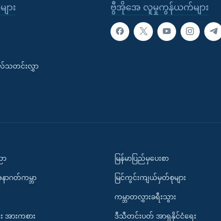
ုများ
ဗွီအိုအေ လူမှုကွန်ယက်များ
းလ်သတင်းလွှာ
ပညာ
မြန်မာပြည်မှပေးစာ
အနာဂတ်ကမ္ဘာ
မြင်ကွင်းကျယ်မှတ်စုများ
ကမ္ဘာတလွှားခရီးသွား
း အားကစား
ဒီသီတင်းပတ် အာရှနိုင်ငံရေး