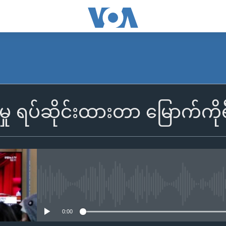
ှု ရပ်ဆိုင်းထားတာ မြောက်ကိုရီ
No media source currently availa
0:00