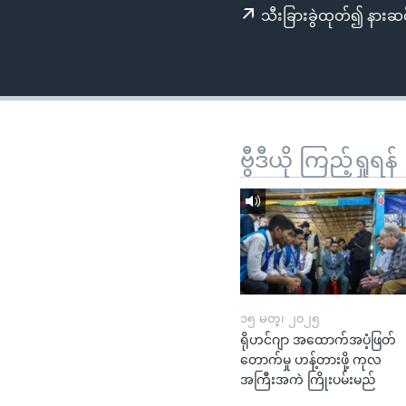
သုတပဒေသာ အင်္ဂလိပ်စာ
အ
သီးခြားခွဲထုတ်၍ နားဆင
ညွန်း
စာမျက်နှာ
သို့
ကျော်
ကြည့်
ရန်
ဗွီဒီယို ကြည့်ရှုရန်
ရှာဖွေ
ရန်
နေရာ
သို့
ကျော်
ရန်
၁၅ မတ္၊ ၂၀၂၅
ရိုဟင်ဂျာ အထောက်အပံ့ဖြတ်
တောက်မှု ဟန့်တားဖို့ ကုလ
အကြီးအကဲ ကြိုးပမ်းမည်