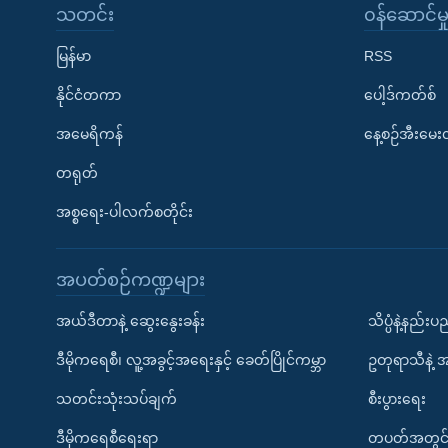
သတင်း
၀န်ဆောင်မှ
မြန်မာ
RSS
နိုင်ငံတကာ
ပေါ့ဒ်ကတ်စ်
အမေရိကန်
နေ့စဉ်အီးမေ
တရုတ်
အစ္စရေး-ပါလက်စတိုင်း
အပတ်စဉ်ကဏ္ဍများ
အယ်ဒီတာနဲ့ ဆွေးနွေးခန်း
သိပ္ပံနဲ့နည်း
ဒီမိုကရေစီ၊ လူ့အခွင့်အရေးနှင့် ခေတ်ပြိုင်ကမ္ဘာ
ဥတုရာသီနဲ့ 
သတင်းသုံးသပ်ချက်
စီးပွားရေး
ဒီမိုကရေစီရေးရာ
တပတ်အတွင်