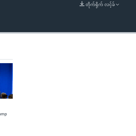
တိုက်ရိုက် လင့်ခ်
EMBED
rump