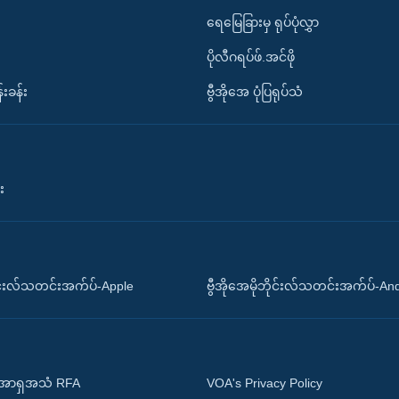
ရေမြေခြားမှ ရုပ်ပုံလွှာ
ပိုလီဂရပ်ဖ်.အင်ဖို
်းခန်း
ဗွီအိုအေ ပုံပြရုပ်သံ
း
ိုင်းလ်သတင်းအက်ပ်-Apple
ဗွီအိုအေမိုဘိုင်းလ်သတင်းအက်ပ်-An
 အာရှအသံ RFA
VOA's Privacy Policy