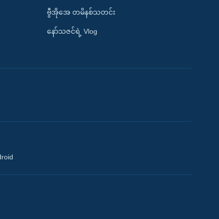
ဗွီအိုအေ တမိနစ်သတင်း
နော်သဇင်ရဲ့ Vlog
droid