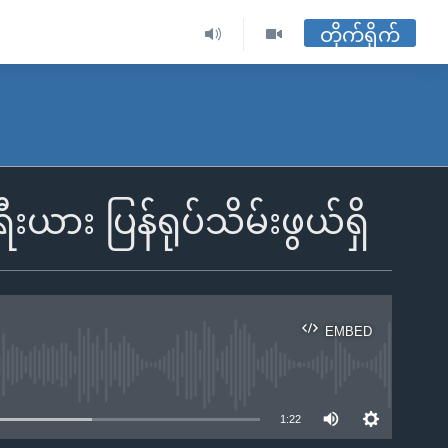
တိုက်ရိုက်
းယား ပြန်ရုပ်သိမ်းဖွယ်ရှိ
EMBED
ble
1:22