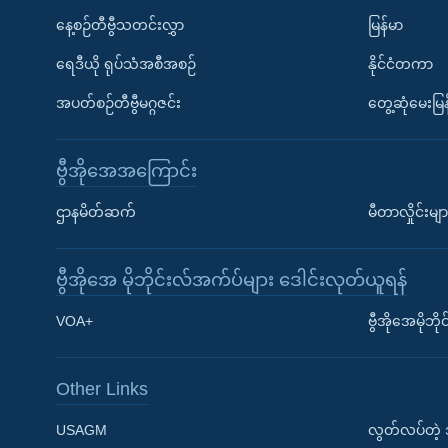
နေ့စဉ်တီဗွီသတင်းလွှာ
မြန်မာ
ရေဒီယို ရုပ်သံအစီအစဉ်
နိုင်ငံတကာ
အပတ်စဉ်တီဗွီမဂ္ဂဇင်း
တွေ့ဆုံမေးမြန
ဗွီအိုအေအကြောင်း
ဌာနမိတ်ဆက်
မီတာလှိုင်းမျာ
ဗွီအိုအေ မိုဘိုင်းလ်အက်ပ်များ ဒေါင်းလုတ်ယူရန်
Learning English
VOA+
ဗွီအိုအေမိုဘ
ဗွီအိုအေ လူမှုကွန်ယက်များ
Other Links
USAGM
လွတ်လပ်တဲ့