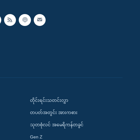
တိုင်းရင်းသတင်းလွှာ
တပတ်အတွင်း အားကစား
သုတစုံလင် အမေရိကန်တခွင်
Gen Z