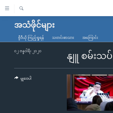
သုံး
ရ
ရှာဖွေ
လွယ်ကူ
မူလစာမျက်နှာ
အသံဖိုင်များ
ရ
စေ
မြန်မာ
လာ
ဗွီဒီယို ကြည့်ရှုရန်
သတင်းစာသား
အကြောင်း
သည့်
ဒ်
ကမ္ဘာ့သတင်းများ
Link
ဗွီဒီယို
နိုင်ငံတကာ
၀၂ ဇန္နဝါရီ၊ ၂၀၂၀
နျူ စမ်းသပ်မ
များ
သတင်းလွတ်လပ်ခွင့်
အမေရိကန်
ပင်မ
ရပ်ဝန်းတခု လမ်းတခု အလွန်
တရုတ်
အကြောင်းအရာ
အင်္ဂလိပ်စာလေ့လာမယ်
အစ္စရေး-ပါလက်စတိုင်း
မျှဝေပါ
သို့
အပတ်စဉ်ကဏ္ဍများ
အမေရိကန်သုံးအီဒီယံ
ကျော်
ကြည့်
ရေဒီယိုနှင့်ရုပ်သံ အချက်အလက်များ
မကြေးမုံရဲ့ အင်္ဂလိပ်စာ
ရေဒီယို
ရန်
ရေဒီယို/တီဗွီအစီအစဉ်
ရုပ်ရှင်ထဲက အင်္ဂလိပ်စာ
တီဗွီ
ပင်မ