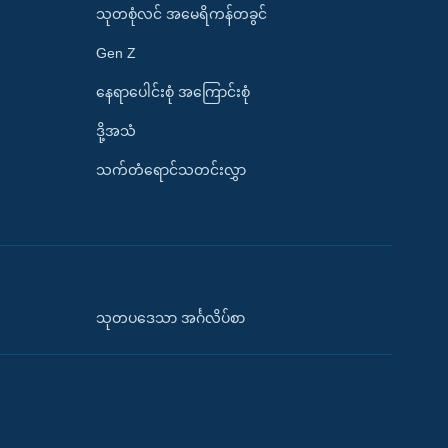
သုတစုံလင် အမေရိကန်တခွင်
Gen Z
နေရာပေါင်းစုံ အကြောင်းစုံ
ဒို့အသံ
သက်တံရောင်သတင်းလွှာ
သုတပဒေသာ အင်္ဂလိပ်စာ