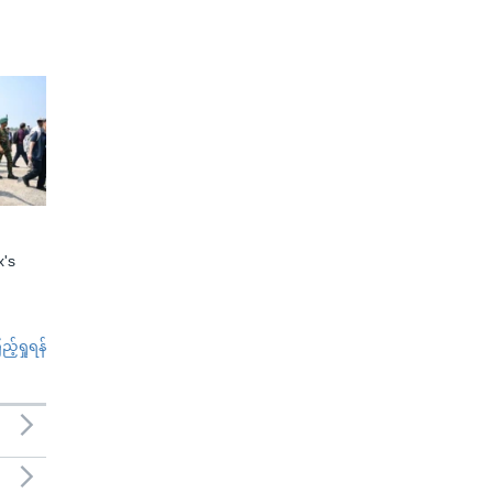
x's
်ရှုရန်