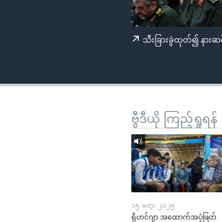
သုတပဒေသာ အင်္ဂလိပ်စာ
အ
ညွန်း
စာမျက်နှာ
သီးခြားခွဲထုတ်၍ နားဆင
သို့
ကျော်
ကြည့်
ရန်
ရှာဖွေ
ရန်
ဗွီဒီယို ကြည့်ရှုရန်
နေရာ
သို့
ကျော်
ရန်
၁၅ မတ္၊ ၂၀၂၅
ရိုဟင်ဂျာ အထောက်အပံ့ဖြတ်