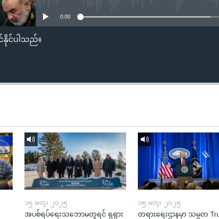
0:00
်နိုင်ပါသည်။
၁၅ မတ္၊ ၂၀၂၅
၁၅ မတ္၊ ၂၀၂၅
အပစ်ရပ်ရေးသဘောမတူရင် ရုရှား
တရားရေးဌာနမှာ သမ္မတ T