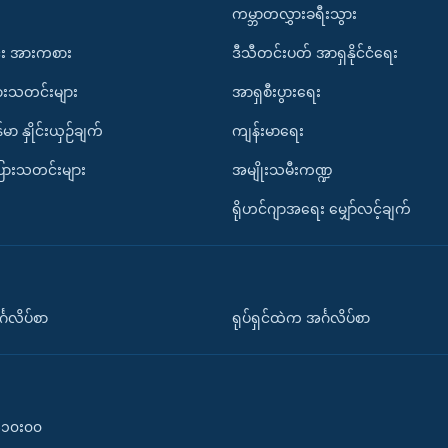
ကမ္ဘာတလွှားခရီးသွား
း အားကစား
ဒီသီတင်းပတ် အာရှနိုင်ငံရေး
ားသတင်းများ
အာရှစီးပွားရေး
်မာ နှိုင်းယှဉ်ချက်
ကျန်းမာရေး
ပြားသတင်းများ
အမျိုးသမီးကဏ္ဍ
ရိုဟင်ဂျာအရေး မျှော်လင့်ချက်
်္ဂလိပ်စာ
ရုပ်ရှင်ထဲက အင်္ဂလိပ်စာ
၀-၁၀း၀၀