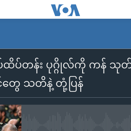
ထိပ်တန်း ပုဂ္ဂိုလ်ကို ကန် သုတ
တွေ သတိနဲ့ တုံ့ပြန်
No media source currently availa