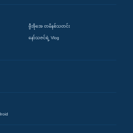
ဗွီအိုအေ တမိနစ်သတင်း
နော်သဇင်ရဲ့ Vlog
droid