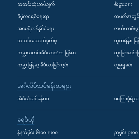
သတင်းသုံးသပ်ချက်
စီးပွားရေး
ဒီမိုကရေစီရေးရာ
တပတ်အတွင်
အမေရိကန်နိုင်ငံရေး
လယ်ယာစီးပွ
သတင်းထောက်မှတ်စု
ယူကရိန်း၊ မြန
ကမ္ဘာ့သတင်းမီဒီယာထဲက မြန်မာ
ထူးခြားဆန်း
ကမ္ဘာ့ မြန်မာ့ မီဒီယာမြင်ကွင်း
လူမှုရှုခင်း
အင်္ဂလိပ်သင်ခန်းစာများ
အီဒီယံသင်ခန်းစာ
မကြေးမုံရဲ့အင
ရေဒီယို
နံနက်ပိုင်း ၆း၀၀-ရး၀၀
ညပိုင်း ၉း၀