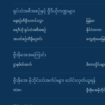
ရုပ်သံအစီအစဉ်နှင့် ဗွီဒီယိုကဏ္ဍများ
နေ့စဉ်တီဗွီသတင်းလွှာ
မြန်မာ
ရေဒီယို ရုပ်သံအစီအစဉ်
နိုင်ငံတကာ
အပတ်စဉ်တီဗွီမဂ္ဂဇင်း
တွေ့ဆုံမေးမြန
ဗွီအိုအေအကြောင်း
ဌာနမိတ်ဆက်
မီတာလှိုင်းမျာ
ဗွီအိုအေ မိုဘိုင်းလ်အက်ပ်များ ဒေါင်းလုတ်ယူရန်
Learning English
VOA+
ဗွီအိုအေမိုဘ
ဗွီအိုအေ လူမှုကွန်ယက်များ