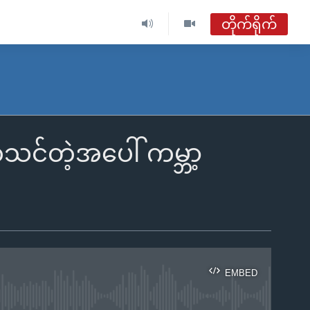
တိုက်ရိုက်
်သင်တဲ့အပေါ် ကမ္ဘာ့
EMBED
ble