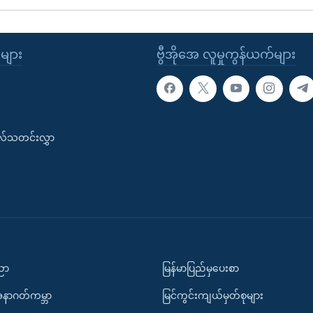
ုများ
ဗွီအိုအေ လူမှုကွန်ယက်များ
းလ်သတင်းလွှာ
ပညာ
မြန်မာပြည်မှပေးစာ
အနာဂတ်ကမ္ဘာ
မြင်ကွင်းကျယ်မှတ်စုများ