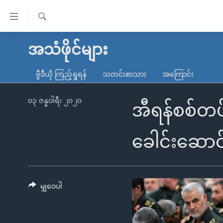
သုံး
ရ
ရှာဖွေ
လွယ်ကူ
မူလစာမျက်နှာ
အသံဖိုင်များ
ရ
စေ
မြန်မာ
လာ
ဗွီဒီယို ကြည့်ရှုရန်
သတင်းစာသား
အကြောင်း
သည့်
ဒ်
ကမ္ဘာ့သတင်းများ
Link
ဗွီဒီယို
နိုင်ငံတကာ
၀၃ ဇန္နဝါရီ၊ ၂၀၂၀
အီရန်စစ်တပ်
များ
သတင်းလွတ်လပ်ခွင့်
အမေရိကန်
ပင်မ
ရပ်ဝန်းတခု လမ်းတခု အလွန်
တရုတ်
ခေါင်းဆောင်
အကြောင်းအရာ
အင်္ဂလိပ်စာလေ့လာမယ်
အစ္စရေး-ပါလက်စတိုင်း
သို့
အပတ်စဉ်ကဏ္ဍများ
အမေရိကန်သုံးအီဒီယံ
ကျော်
ကြည့်
မျှဝေပါ
ရေဒီယိုနှင့်ရုပ်သံ အချက်အလက်များ
မကြေးမုံရဲ့ အင်္ဂလိပ်စာ
ရေဒီယို
ရန်
ရေဒီယို/တီဗွီအစီအစဉ်
ရုပ်ရှင်ထဲက အင်္ဂလိပ်စာ
တီဗွီ
ပင်မ