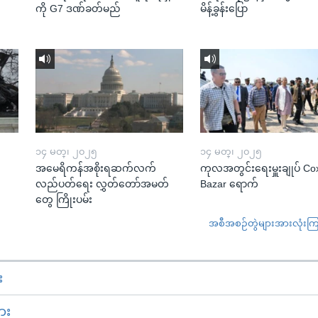
ကို G7 ဒဏ်ခတ်မည်
မိန့်ခွန်းပြော
၁၄ မတ္၊ ၂၀၂၅
၁၄ မတ္၊ ၂၀၂၅
အမေရိကန်အစိုးရဆက်လက်
ကုလအတွင်းရေးမှူးချုပ် Co
လည်ပတ်ရေး လွှတ်တော်အမတ်
Bazar ရောက်
တွေ ကြိုးပမ်း
အစီအစဉ်တွဲများအားလုံးကြည့
း
ား