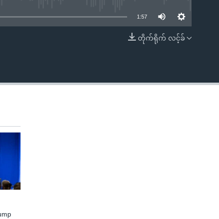
1:57
တိုက်ရိုက် လင့်ခ်
EMBED
rump