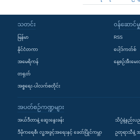
သတင်း
၀န်ဆောင်မှ
မြန်မာ
RSS
နိုင်ငံတကာ
ပေါ့ဒ်ကတ်စ်
အမေရိကန်
နေ့စဉ်အီးမေ
တရုတ်
အစ္စရေး-ပါလက်စတိုင်း
အပတ်စဉ်ကဏ္ဍများ
အယ်ဒီတာနဲ့ ဆွေးနွေးခန်း
သိပ္ပံနဲ့နည်း
ဒီမိုကရေစီ၊ လူ့အခွင့်အရေးနှင့် ခေတ်ပြိုင်ကမ္ဘာ
ဥတုရာသီနဲ့ 