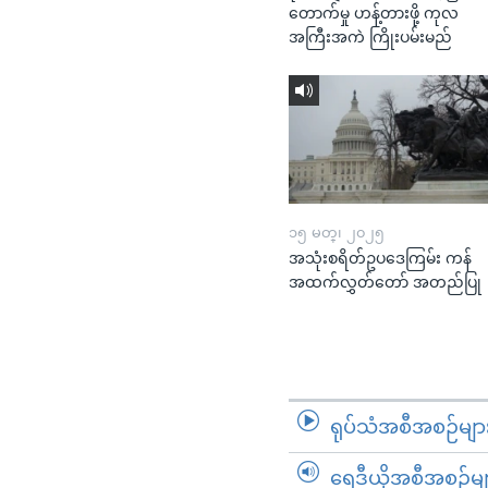
တောက်မှု ဟန့်တားဖို့ ကုလ
အကြီးအကဲ ကြိုးပမ်းမည်
၁၅ မတ္၊ ၂၀၂၅
အသုံးစရိတ်ဥပဒေကြမ်း ကန်
အထက်လွှတ်တော် အတည်ပြု
ရုပ်သံအစီအစဉ်မျာ
ရေဒီယိုအစီအစဉ်မျ