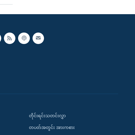
တိုင်းရင်းသတင်းလွှာ
တပတ်အတွင်း အားကစား