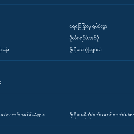
ရေမြေခြားမှ ရုပ်ပုံလွှာ
ပိုလီဂရပ်ဖ်.အင်ဖို
်းခန်း
ဗွီအိုအေ ပုံပြရုပ်သံ
း
ိုင်းလ်သတင်းအက်ပ်-Apple
ဗွီအိုအေမိုဘိုင်းလ်သတင်းအက်ပ်-An