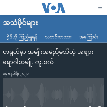
သုံး
ရ
လွယ်ကူ
အသံဖိုင်များ
မူလစာမျက်နှာ
စေ
မြန်မာ
ဗွီဒီယို ကြည့်ရှုရန်
သတင်းစာသား
အကြောင်း
သည့်
ကမ္ဘာ့သတင်းများ
Link
တရုတ်မှာ အမျိုးအမည်မသိတဲ့ အဖျား
ဗွီဒီယို
နိုင်ငံတကာ
များ
သတင်းလွတ်လပ်ခွင့်
အမေရိကန်
ရောဂါတမျိုး ကူးစက်
ပင်မ
ရပ်ဝန်းတခု လမ်းတခု အလွန်
တရုတ်
အကြောင်းအရာ
၀၄ ဇန္နဝါရီ၊ ၂၀၂၀
သို့
အင်္ဂလိပ်စာလေ့လာမယ်
အစ္စရေး-ပါလက်စတိုင်း
ကျော်
အပတ်စဉ်ကဏ္ဍများ
အမေရိကန်သုံးအီဒီယံ
ကြည့်
ရေဒီယိုနှင့်ရုပ်သံ အချက်အလက်များ
မကြေးမုံရဲ့ အင်္ဂလိပ်စာ
ရေဒီယို
ရန်
No media source currently available
ပင်မ
ရေဒီယို/တီဗွီအစီအစဉ်
ရုပ်ရှင်ထဲက အင်္ဂလိပ်စာ
တီဗွီ