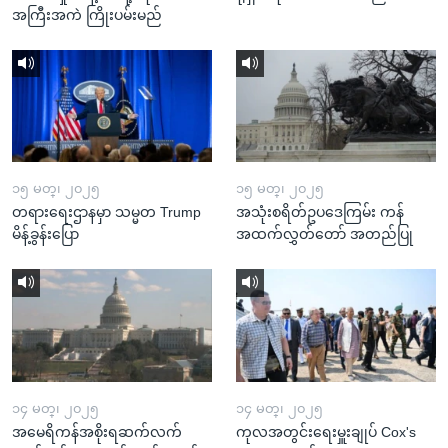
အကြီးအကဲ ကြိုးပမ်းမည်
၁၅ မတ္၊ ၂၀၂၅
၁၅ မတ္၊ ၂၀၂၅
တရားရေးဌာနမှာ သမ္မတ Trump
အသုံးစရိတ်ဥပဒေကြမ်း ကန်
မိန့်ခွန်းပြော
အထက်လွှတ်တော် အတည်ပြု
၁၄ မတ္၊ ၂၀၂၅
၁၄ မတ္၊ ၂၀၂၅
အမေရိကန်အစိုးရဆက်လက်
ကုလအတွင်းရေးမှူးချုပ် Cox's