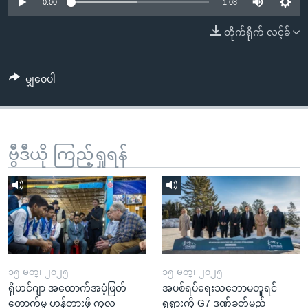
အ
0:00
1:08
သုတပဒေသာ အင်္ဂလိပ်စာ
ညွန်း
Learning English
တိုက်ရိုက် လင့်ခ်
စာမျက်နှာ
သို့
ဗွီအိုအေ လူမှုကွန်ယက်များ
ကျော်
မျှဝေပါ
ကြည့်
ရန်
ဘာသာစကားများ
ရှာဖွေ
ဗွီဒီယို ကြည့်ရှုရန်
ရန်
နေရာ
သို့
ကျော်
ရန်
၁၅ မတ္၊ ၂၀၂၅
၁၅ မတ္၊ ၂၀၂၅
ရိုဟင်ဂျာ အထောက်အပံ့ဖြတ်
အပစ်ရပ်ရေးသဘောမတူရင်
တောက်မှု ဟန့်တားဖို့ ကုလ
ရုရှားကို G7 ဒဏ်ခတ်မည်