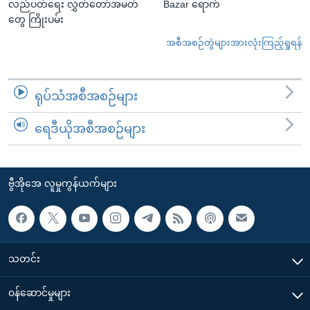
လည်ပတ်ရေး လွှတ်တော်အမတ်
Bazar ရောက်
တွေ ကြိုးပမ်း
အစီအစဉ်တွဲများအားလုံးကြည့်ရှုရန်
ရုပ်သံအစီအစဉ်များ
ရေဒီယိုအစီအစဉ်များ
ဗွီအိုအေ လူမှုကွန်ယက်များ
သတင်း
၀န်ဆောင်မှုများ