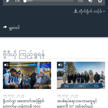
အ
0:00
5:51
သုတပဒေသာ အင်္ဂလိပ်စာ
ညွန်း
Learning English
တိုက်ရိုက် လင့်ခ်
စာမျက်နှာ
သို့
ဗွီအိုအေ လူမှုကွန်ယက်များ
ကျော်
မျှဝေပါ
ကြည့်
ရန်
ဘာသာစကားများ
ရှာဖွေ
ဗွီဒီယို ကြည့်ရှုရန်
ရန်
နေရာ
သို့
ကျော်
ရန်
၁၅ မတ္၊ ၂၀၂၅
၁၅ မတ္၊ ၂၀၂၅
ရိုဟင်ဂျာ အထောက်အပံ့ဖြတ်
အပစ်ရပ်ရေးသဘောမတူရင်
တောက်မှု ဟန့်တားဖို့ ကုလ
ရုရှားကို G7 ဒဏ်ခတ်မည်