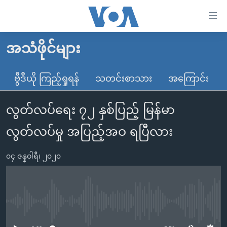
သုံး
ရ
လွယ်ကူ
အသံဖိုင်များ
မူလစာမျက်နှာ
စေ
မြန်မာ
ဗွီဒီယို ကြည့်ရှုရန်
သတင်းစာသား
အကြောင်း
သည့်
ကမ္ဘာ့သတင်းများ
Link
လွတ်လပ်ရေး ၇၂ နှစ်ပြည့် မြန်မာ
ဗွီဒီယို
နိုင်ငံတကာ
များ
သတင်းလွတ်လပ်ခွင့်
အမေရိကန်
လွတ်လပ်မှု အပြည့်အဝ ရပြီလား
ပင်မ
ရပ်ဝန်းတခု လမ်းတခု အလွန်
တရုတ်
အကြောင်းအရာ
၀၄ ဇန္နဝါရီ၊ ၂၀၂၀
သို့
အင်္ဂလိပ်စာလေ့လာမယ်
အစ္စရေး-ပါလက်စတိုင်း
ကျော်
အပတ်စဉ်ကဏ္ဍများ
အမေရိကန်သုံးအီဒီယံ
ကြည့်
ရေဒီယိုနှင့်ရုပ်သံ အချက်အလက်များ
မကြေးမုံရဲ့ အင်္ဂလိပ်စာ
ရေဒီယို
ရန်
No media source currently available
ပင်မ
ရေဒီယို/တီဗွီအစီအစဉ်
ရုပ်ရှင်ထဲက အင်္ဂလိပ်စာ
တီဗွီ