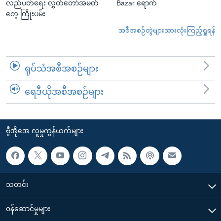
လည်ပတ်ရေး လွှတ်တော်အမတ်
Bazar ရောက်
တွေ ကြိုးပမ်း
အစီအစဉ်တွဲများအားလုံးကြည့်ရှုရန်
ရုပ်သံအစီအစဉ်များ
ရေဒီယိုအစီအစဉ်များ
ဗွီအိုအေ လူမှုကွန်ယက်များ
သတင်း
၀န်ဆောင်မှုများ