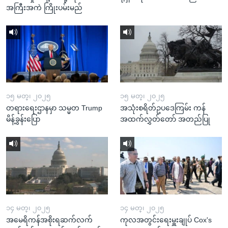
အကြီးအကဲ ကြိုးပမ်းမည်
၁၅ မတ္၊ ၂၀၂၅
၁၅ မတ္၊ ၂၀၂၅
တရားရေးဌာနမှာ သမ္မတ Trump
အသုံးစရိတ်ဥပဒေကြမ်း ကန်
မိန့်ခွန်းပြော
အထက်လွှတ်တော် အတည်ပြု
၁၄ မတ္၊ ၂၀၂၅
၁၄ မတ္၊ ၂၀၂၅
အမေရိကန်အစိုးရဆက်လက်
ကုလအတွင်းရေးမှူးချုပ် Cox's