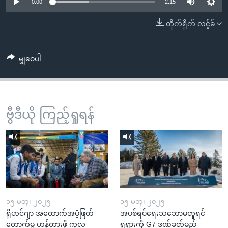
အ
0:00
2:15
သုတပဒေသာ အင်္ဂလိပ်စာ
ညွန်း
Learning English
တိုက်ရိုက် လင့်ခ်
စာမျက်နှာ
သို့
ဗွီအိုအေ လူမှုကွန်ယက်များ
ကျော်
မျှဝေပါ
ကြည့်
ရန်
ဘာသာစကားများ
ရှာဖွေ
ဗွီဒီယို ကြည့်ရှုရန်
ရန်
နေရာ
သို့
ကျော်
ရန်
၁၅ မတ္၊ ၂၀၂၅
၁၅ မတ္၊ ၂၀၂၅
ရိုဟင်ဂျာ အထောက်အပံ့ဖြတ်
အပစ်ရပ်ရေးသဘောမတူရင်
တောက်မှု ဟန့်တားဖို့ ကုလ
ရုရှားကို G7 ဒဏ်ခတ်မည်