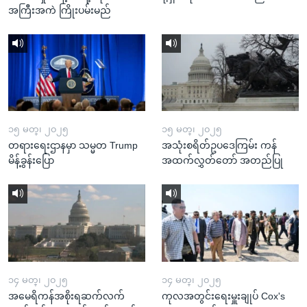
အကြီးအကဲ ကြိုးပမ်းမည်
၁၅ မတ္၊ ၂၀၂၅
၁၅ မတ္၊ ၂၀၂၅
တရားရေးဌာနမှာ သမ္မတ Trump
အသုံးစရိတ်ဥပဒေကြမ်း ကန်
မိန့်ခွန်းပြော
အထက်လွှတ်တော် အတည်ပြု
၁၄ မတ္၊ ၂၀၂၅
၁၄ မတ္၊ ၂၀၂၅
အမေရိကန်အစိုးရဆက်လက်
ကုလအတွင်းရေးမှူးချုပ် Cox's