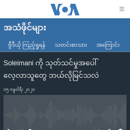
သုံး
ရ
လွယ်ကူ
အသံဖိုင်များ
မူလစာမျက်နှာ
စေ
မြန်မာ
ဗွီဒီယို ကြည့်ရှုရန်
သတင်းစာသား
အကြောင်း
သည့်
ကမ္ဘာ့သတင်းများ
Link
Soleimani ကို သုတ်သင်မှုအပေါ်
ဗွီဒီယို
နိုင်ငံတကာ
များ
သတင်းလွတ်လပ်ခွင့်
အမေရိကန်
လေ့လာသူတွေ ဘယ်လိုမြင်သလဲ
ပင်မ
ရပ်ဝန်းတခု လမ်းတခု အလွန်
တရုတ်
အကြောင်းအရာ
၀၅ ဇန္နဝါရီ၊ ၂၀၂၀
သို့
အင်္ဂလိပ်စာလေ့လာမယ်
အစ္စရေး-ပါလက်စတိုင်း
ကျော်
အပတ်စဉ်ကဏ္ဍများ
အမေရိကန်သုံးအီဒီယံ
ကြည့်
ရေဒီယိုနှင့်ရုပ်သံ အချက်အလက်များ
မကြေးမုံရဲ့ အင်္ဂလိပ်စာ
ရေဒီယို
ရန်
No media source currently available
ပင်မ
ရေဒီယို/တီဗွီအစီအစဉ်
ရုပ်ရှင်ထဲက အင်္ဂလိပ်စာ
တီဗွီ