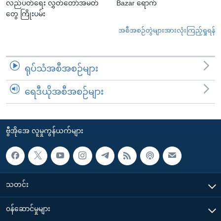
လည်ပတ်ရေး လွှတ်တော်အမတ်
Bazar ရောက်
တွေ ကြိုးပမ်း
အစီအစဉ်တွဲများအားလုံးကြည့်ရှုရန်
ရုပ်သံအစီအစဉ်များ
ရေဒီယိုအစီအစဉ်များ
ဗွီအိုအေ လူမှုကွန်ယက်များ
သတင်း
၀န်ဆောင်မှုများ